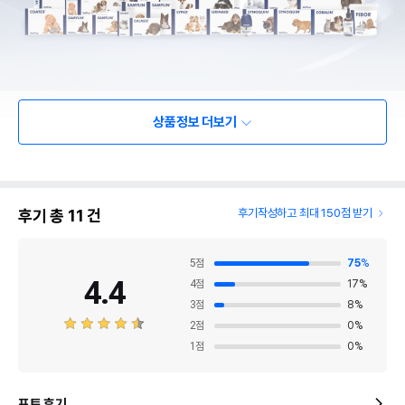
상품정보 더보기
후기 총
11
건
후기작성하고 최대 150점 받기
5
점
75
%
4.4
4
점
17
%
3
점
8
%
2
점
0
%
1
점
0
%
포토 후기