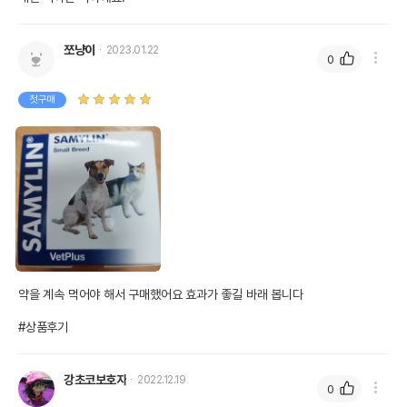
쪼냥이
2023.01.22
0
첫구매
약을 계속 먹어야 해서 구매했어요 효과가 좋길 바래 봅니다

#상품후기
강초코보호자
2022.12.19
0