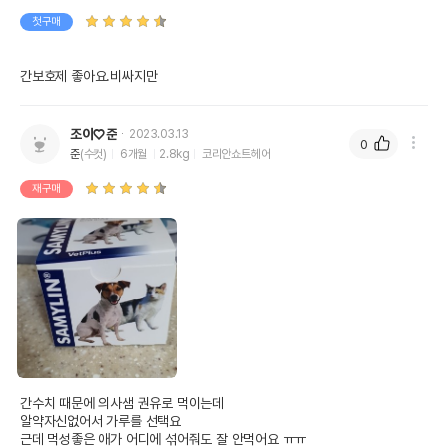
첫구매
간보호제 좋아요.비싸지만
조이♡준
2023.03.13
0
준
(수컷)
6개월
2.8kg
코리안쇼트헤어
재구매
간수치 때문에 의사샘 권유로 먹이는데

알약자신없어서 가루를 선택요

근데 먹성좋은 애가 어디에 섞어줘도 잘 안먹어요 ㅠㅠ
