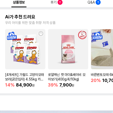
상품정보
후기
Q&A
11
11
Ai가 추천 드려요
우리 아이를 위한 맞춤 취향 저격 상품
[4개세트] 가필드 고양이모래
로얄캐닌 캣 마더&베이비 모
바른벤토모래 6
보라(굵은입자) 4.55kg 카사
아보기(400g/4/10kg)
20%
10,7
바모래
14%
84,900
39%
7,900
원
원