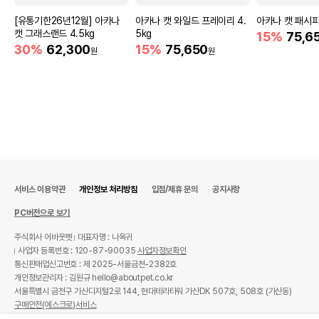
[유통기한26년12월] 아카나
아카나 캣 와일드 프레이리 4.
아카나 캣 패시피카
캣 그래스랜드 4.5kg
5kg
15%
75,6
30%
62,300
15%
75,650
원
원
서비스 이용약관
개인정보 처리방침
입점/제휴 문의
공지사항
PC버전으로 보기
주식회사 어바웃펫
대표자명 : 나옥귀
사업자 등록번호 : 120-87-90035
사업자정보확인
통신판매업신고번호 : 제 2025-서울금천-2382호
개인정보관리자 : 김원규 hello@aboutpet.co.kr
서울특별시 금천구 가산디지털2로 144, 현대테라타워 가산DK 507호, 508호 (가산동)
구매안전(에스크로)서비스