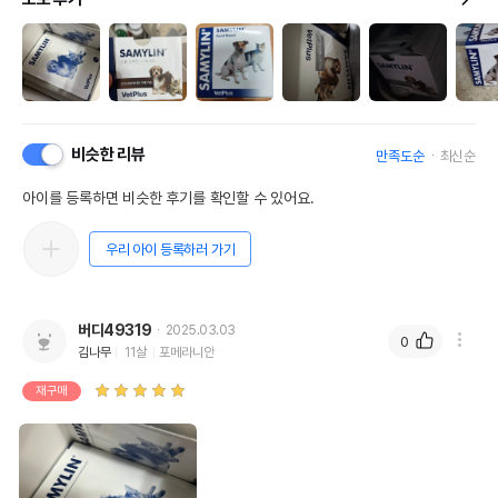
비슷한 리뷰
만족도순
최신순
아이를 등록하면 비슷한 후기를 확인할 수 있어요.
우리 아이 등록하러 가기
버디49319
2025.03.03
0
김나무
11살
포메라니안
재구매