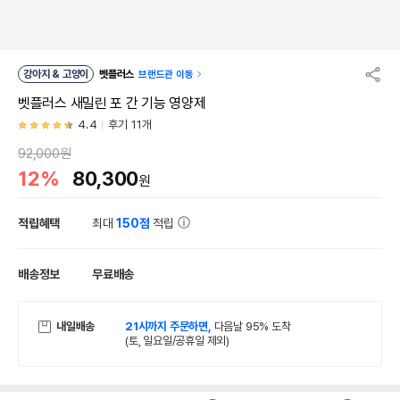
강아지 & 고양이
벳플러스
브랜드관 이동
벳플러스 새밀린 포 간 기능 영양제
4.4
후기 11개
92,000원
12%
80,300
원
적립혜택
최대
150점
적립
배송정보
무료배송
내일배송
21시까지 주문하면,
다음날 95% 도착
(토, 일요일/공휴일 제외)