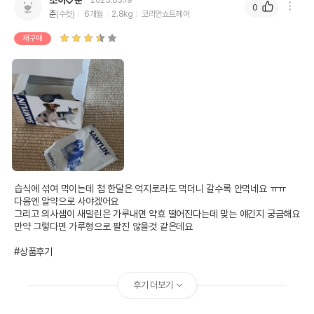
조이♡준
2023.03.19
0
준
(수컷)
6개월
2.8kg
코리안쇼트헤어
재구매
습식에 섞여 먹이는데 첨 한달은 억지로라도 먹더니 갈수록 안먹네요 ㅠㅠ

다음엔 알약으로 사야겠어요

그리고 의사샘이 새밀린은 가루내면 약효 떨어진다는데 맞는 얘긴지 궁금해요

만약 그렇다면 가루형으로 팔진 않을것 같은데요

#상품후기
후기 더보기