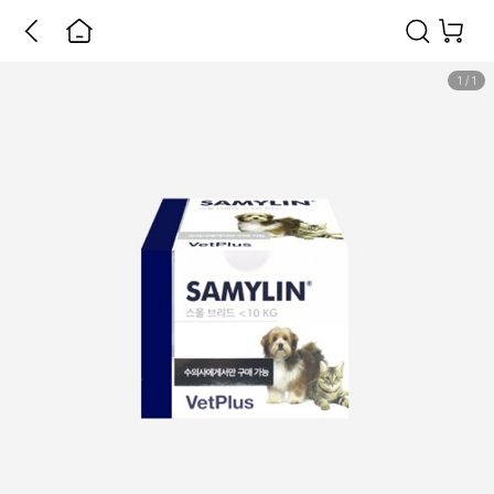
1
/
1