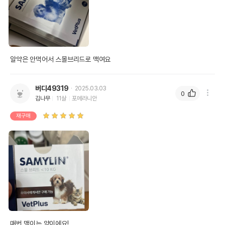
알약은 안먹어서 스몰브리드로 맥여요
버디49319
2025.03.03
0
김나무
11살
포메라니안
재구매
매번 맥이는 약이에요!