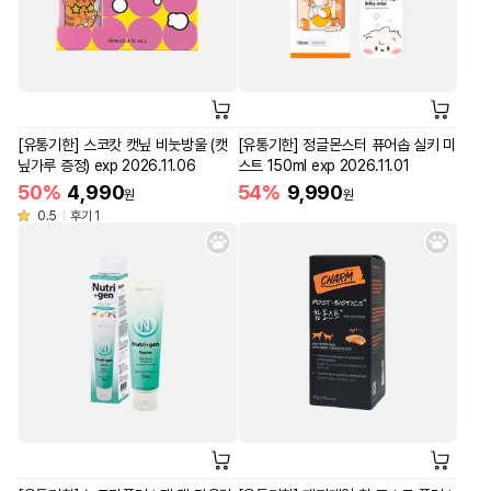
[유통기한] 스코캇 캣닢 비눗방울 (캣
[유통기한] 정글몬스터 퓨어솝 실키 미
닢가루 증정) exp 2026.11.06
스트 150ml exp 2026.11.01
50%
4,990
54%
9,990
원
원
0.5
후기 1