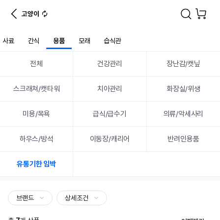
고양이
사료
간식
용품
모래
습식관
전체
건강관리
장난감/캣닢
스크래쳐/캣타워
치아관리
화장실/위생
미용/목욕
급식/급수기
의류/악세사리
하우스/방석
이동장/캐리어
반려인용품
유통기한 임박
브랜드
상세조건