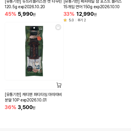
[유통기한] 뉴트리플러스젠 캣 타우린
[유통기한] 페피테일 참 포스트 플러스
120.5g exp2026.10.20
15개입 연어 150g exp2026.10.10
45%
5,990
33%
12,990
원
원
5.0
후기 2
[유통기한] 캐티맨 파티타임 마따따비
분말 10P exp2026.10.01
36%
3,500
원