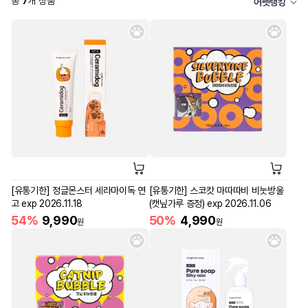
총
7
개 상품
어펫랭킹
[유통기한] 정글몬스터 세라마이독 연
[유통기한] 스코캇 마따따비 비눗방울
고 exp 2026.11.18
(캣닢가루 증정) exp 2026.11.06
54%
9,990
50%
4,990
원
원