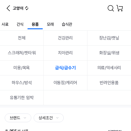
고양이
사료
간식
용품
모래
습식관
전체
건강관리
장난감/캣닢
스크래쳐/캣타워
치아관리
화장실/위생
미용/목욕
급식/급수기
의류/악세사리
하우스/방석
이동장/캐리어
반려인용품
유통기한 임박
브랜드
상세조건