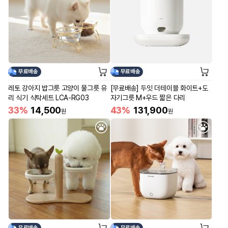
무료배송
무료배송
레토 강아지 밥그릇 고양이 물그릇 유
[무료배송] 두잇 더테이블 화이트+도
리 식기 식탁세트 LCA-RG03
자기그릇 M+우드 짧은 다리
33%
14,500
43%
131,900
원
원
무료배송
무료배송