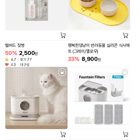
벨버드 젖병
행복한댕냥이 반려동물 실리콘 식사매
트 (그레이/옐로우)
50%
2,500
원
33%
8,900
4.7
후기 77
원
4.5
내구성