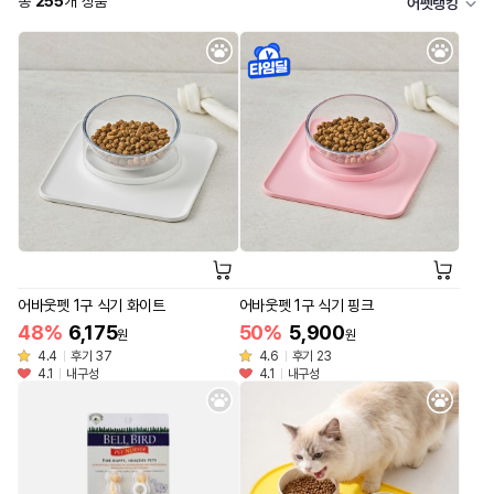
총
255
개 상품
어펫랭킹
어바웃펫 1구 식기 화이트
어바웃펫 1구 식기 핑크
48%
6,175
50%
5,900
원
원
4.4
후기 37
4.6
후기 23
4.1
내구성
4.1
내구성