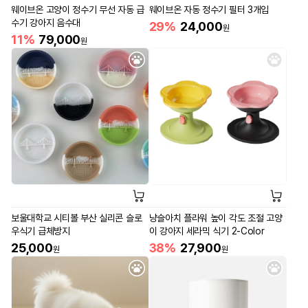
웨이브온 고양이 정수기 무선 자동 급
웨이브온 자동 정수기 필터 3개입
수기 강아지 음수대
29%
24,000
원
11%
79,000
원
보울대학교 시티볼 부산 실리콘 슬로
냥슬아치 플라워 높이 각도 조절 고양
우식기 급체방지
이 강아지 세라믹 식기 2-Color
25,000
38%
27,900
원
원