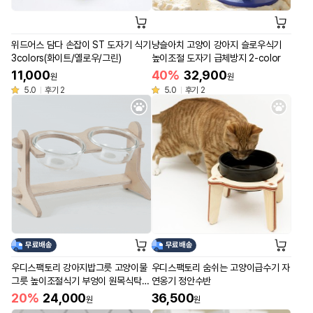
위드어스 담다 손잡이 ST 도자기 식기
냥슬아치 고양이 강아지 슬로우식기
3colors(화이트/옐로우/그린)
높이조절 도자기 급체방지 2-color
11,000
40%
32,900
원
원
5.0
후기 2
5.0
후기 2
무료배송
무료배송
우디스팩토리 강아지밥그릇 고양이물
우디스팩토리 숨쉬는 고양이급수기 자
그릇 높이조절식기 부엉이 원목식탁 2
연옹기 정안수반
구 유리그릇포함
20%
24,000
36,500
원
원