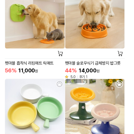
펫마블 흡착식 리킹매트 릭매트
펫마블 슬로우식기 급체방지 밥그릇
56%
11,000
44%
14,000
원
원
5.0
후기 1