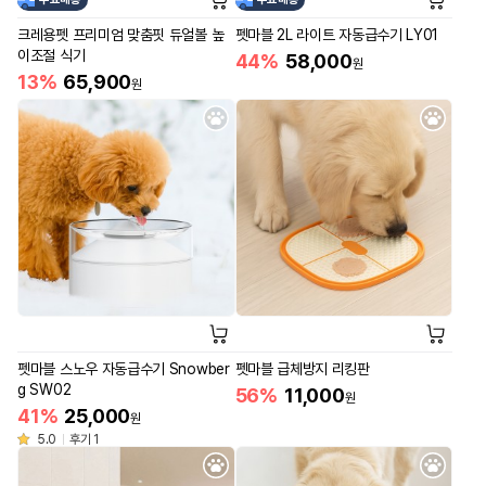
크레용펫 프리미엄 맞춤핏 듀얼볼 높
펫마블 2L 라이트 자동급수기 LY01
이조절 식기
44%
58,000
원
13%
65,900
원
펫마블 스노우 자동급수기 Snowber
펫마블 급체방지 리킹판
g SW02
56%
11,000
원
41%
25,000
원
5.0
후기 1