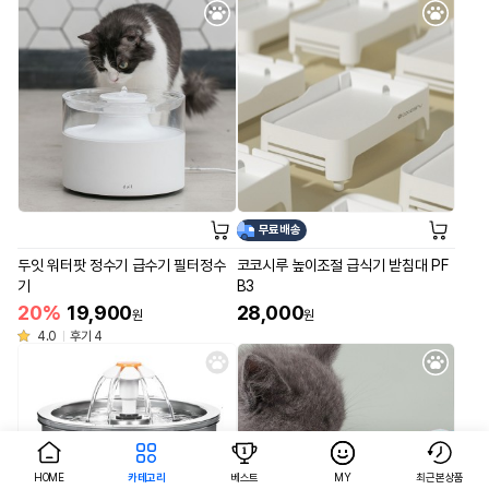
무료배송
두잇 워터팟 정수기 급수기 필터정수
코코시루 높이조절 급식기 받침대 PF
기
B3
20%
19,900
28,000
원
원
4.0
후기 4
HOME
카테고리
베스트
MY
최근본상품