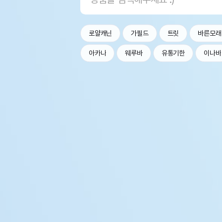
로얄캐닌
가필드
트릿
바른모래
아카나
웨루바
유통기한
이나바