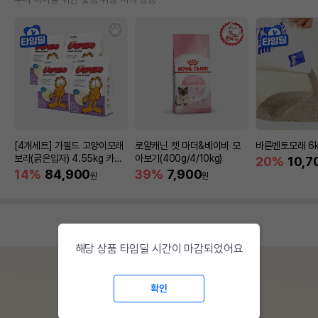
[4개세트] 가필드 고양이모래
로얄캐닌 캣 마더&베이비 모
바른벤토모래 6
보라(굵은입자) 4.55kg 카사
아보기(400g/4/10kg)
20%
10,7
바모래
14%
84,900
39%
7,900
원
원
해당 상품 타임딜 시간이 마감되었어요
확인