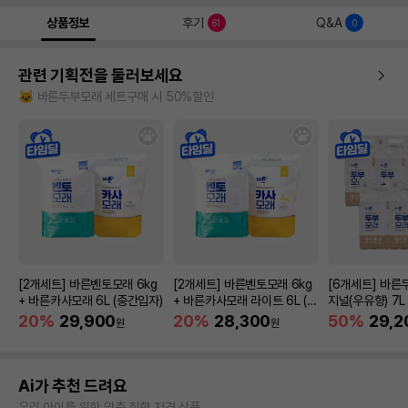
상품정보
후기
Q&A
61
0
관련 기획전을 둘러보세요
🐱 바른두부모래 세트구매 시 50%할인
[2개세트] 바른벤토모래 6kg
[2개세트] 바른벤토모래 6kg
[6개세트] 바른
+ 바른카사모래 6L (중간입자)
+ 바른카사모래 라이트 6L (가
지널(우유향) 7L
는입자)
20%
29,900
20%
28,300
50%
29,2
원
원
Ai가 추천 드려요
우리 아이를 위한 맞춤 취향 저격 상품