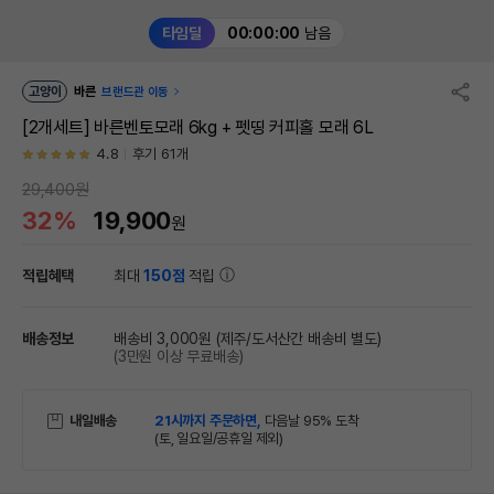
타임딜
00:00:00
남음
고양이
바른
브랜드관 이동
[2개세트] 바른벤토모래 6kg + 펫띵 커피홀 모래 6L
4.8
후기 61개
29,400원
32%
19,900
원
적립혜택
최대
150점
적립
배송정보
배송비 3,000원
(제주/도서산간 배송비 별도)
(3만원 이상 무료배송)
내일배송
21시까지 주문하면,
다음날 95% 도착
(토, 일요일/공휴일 제외)