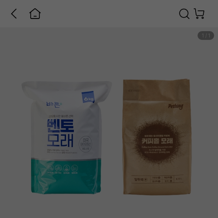
1
/
1