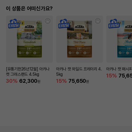
이 상품은 어떠신가요?
[유통기한26년12월] 아카나
아카나 캣 와일드 프레이리 4.
아카나 캣 패시피카
캣 그래스랜드 4.5kg
5kg
15%
75,6
30%
62,300
15%
75,650
원
원