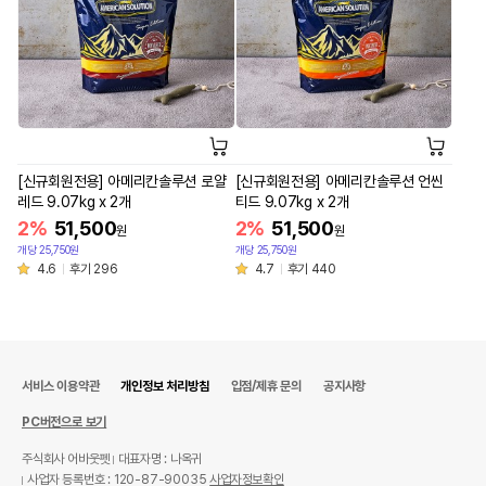
[신규회원전용] 아메리칸솔루션 로얄
[신규회원전용] 아메리칸솔루션 언씬
레드 9.07kg x 2개
티드 9.07kg x 2개
2%
51,500
2%
51,500
원
원
개당 25,750원
개당 25,750원
4.6
후기 296
4.7
후기 440
서비스 이용약관
개인정보 처리방침
입점/제휴 문의
공지사항
PC버전으로 보기
주식회사 어바웃펫
대표자명 : 나옥귀
사업자 등록번호 : 120-87-90035
사업자정보확인