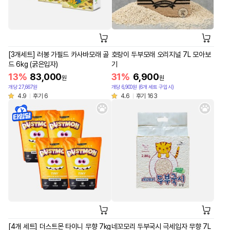
[3개세트] 러봉 가필드 카사바모래 골
호랑이 두부모래 오리지널 7L 모아보
드 6kg (굵은입자)
기
13%
83,000
31%
6,900
원
원
개당 27,667원
개당 6,900원 (6개 세트 구입시)
4.9
후기 6
4.6
후기 163
[4개 세트] 더스트몬 타이니 무향 7kg
네꼬모리 두부국시 극세입자 무향 7L