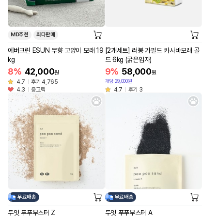
MD추천
최다판매
에버크린 ESUN 무향 고양이 모래 19
[2개세트] 러봉 가필드 카사바모래 골
kg
드 6kg (굵은입자)
8%
42,000
9%
58,000
원
원
개당 29,000원
4.7
후기 4,765
4.3
응고력
4.7
후기 3
무료배송
무료배송
두잇 푸푸부스터 Z
두잇 푸푸부스터 A