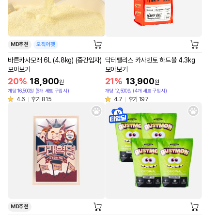
MD추천
오직어펫
바른카사모래 6L (4.8kg) (중간입자)
닥터펠리스 카사벤토 하드볼 4.3kg
모아보기
모아보기
20%
18,900
21%
13,900
원
원
개당 16,500원 (6개 세트 구입시)
개당 12,500원 (4개 세트 구입시)
4.6
후기 815
4.7
후기 197
MD추천