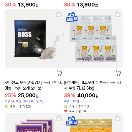
30%
13,900
30%
13,900
원
원
로마샌드 보스(혼합입자) 프리미엄 6.
[6개세트] 네꼬모리 두부국시 극세입
3kg 고양이모래 모아보기
자 무향 7L (2.8kg)
25%
25,000
39%
40,000
원
원
개당 24,000원 (3개 세트 구입시)
개당 6,667원
4.9
후기 126
4.9
후기 40
4.4
응고력