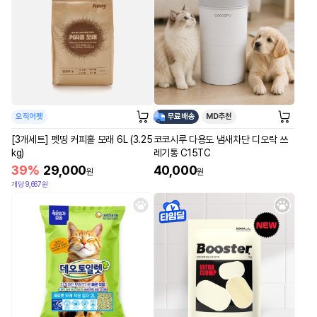
오직어펫
무료배송
MD추천
[3개세트] 펫띵 커피홀 모래 6L (3.25
코코시루 다용도 냄새차단 디오락 쓰
kg)
레기통 C15TC
39%
29,000
40,000
원
원
개당 9,667원