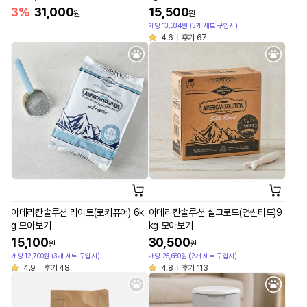
3%
31,000
15,500
원
원
개당 13,034원 (3개 세트 구입시)
4.6
후기 67
아메리칸솔루션 라이트(로키퓨어) 6k
아메리칸솔루션 실크로드(언씬티드)9
g 모아보기
kg 모아보기
15,100
30,500
원
원
개당 12,700원 (3개 세트 구입시)
개당 25,650원 (2개 세트 구입시)
4.9
후기 48
4.8
후기 113