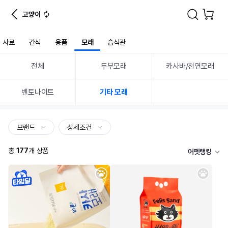
고양이
사료
간식
용품
모래
습식관
전체
두부모래
카사바/천연모래
벤토나이트
기타 모래
브랜드
상세조건
총
177
개 상품
어펫랭킹