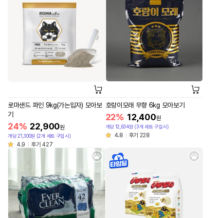
로마샌드 파인 9kg(가는입자) 모아보
호랑이모래 무향 6kg 모아보기
기
22%
12,400
원
24%
22,900
개당 12,634원 (3개 세트 구입시)
원
4.8
후기 228
개당 21,300원 (2개 세트 구입시)
4.9
후기 427