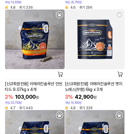
개당 14,300원
개당 25,750원
4.8
후기 336
4.6
후기 296
[신규회원전용] 아메리칸솔루션 언씬
[신규회원전용] 아메리칸솔루션 엣지
티드 9.07kg x 4개
노메스(무향) 6kg x 3개
2%
103,000
3%
42,900
원
원
개당 25,750원
개당 14,300원
4.7
후기 440
4.8
후기 336