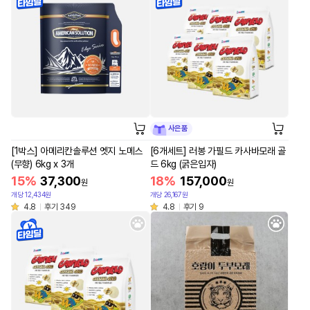
사은품
[1박스] 아메리칸솔루션 엣지 노메스
[6개세트] 러봉 가필드 카사바모래 골
(무향) 6kg x 3개
드 6kg (굵은입자)
15%
37,300
18%
157,000
원
원
개당 12,434원
개당 26,167원
4.8
후기 349
4.8
후기 9