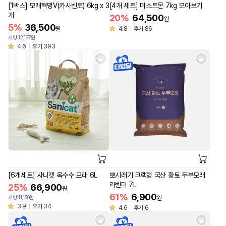
[1박스] 모래혁명V(카사벤토) 6kg x 3
[4개 세트] 더스트몬 7kg 모아보기
개
20%
64,500
원
5%
36,500
원
4.8
후기 86
개당 12,167원
4.6
후기 393
[6개세트] 사니캣 옥수수 모래 6L
뽀시래기 크랙형 국산 황토 두부모래
라벤더 7L
25%
66,900
원
61%
6,900
개당 11,150원
원
3.9
후기 34
4.6
후기 6