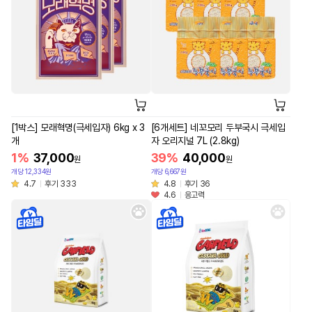
[1박스] 모래혁명(극세입자) 6kg x 3
[6개세트] 네꼬모리 두부국시 극세입
개
자 오리지널 7L (2.8kg)
1%
37,000
39%
40,000
원
원
개당 12,334원
개당 6,667원
4.7
후기 333
4.8
후기 36
4.6
응고력