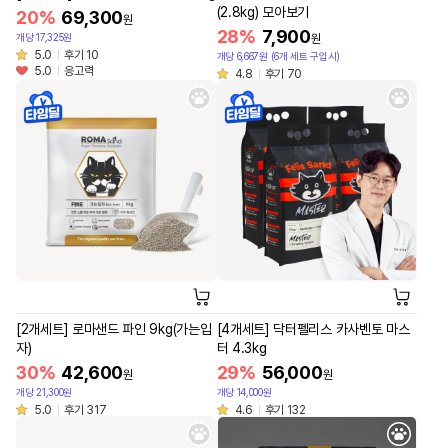
(2.8kg) 모아보기
20%
69,300
원
28%
7,900
개당 17,325원
원
5.0
후기 10
개당 6,667원 (6개 세트 구입시)
5.0
응고력
4.8
후기 70
[2개세트] 로마샌드 파인 9kg(가는입
[4개세트] 닥터펠리스 카사벤토 마스
자)
터 4.3kg
30%
42,600
29%
56,000
원
원
개당 21,300원
개당 14,000원
5.0
후기 317
4.6
후기 132