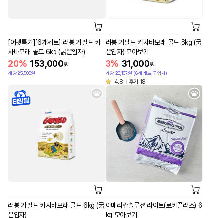
[어펫특가][6개세트] 러봉 가필드 카
러봉 가필드 카사바모래 골드 6kg (굵
사바모래 골드 6kg (굵은입자)
은입자) 모아보기
20%
153,000
3%
31,000
원
원
개당 25,500원
개당 26,167원 (6개 세트 구입시)
4.8
후기 18
러봉 가필드 카사바모래 골드 6kg (굵
아메리칸솔루션 라이트(로키플러스) 6
은입자)
kg 모아보기