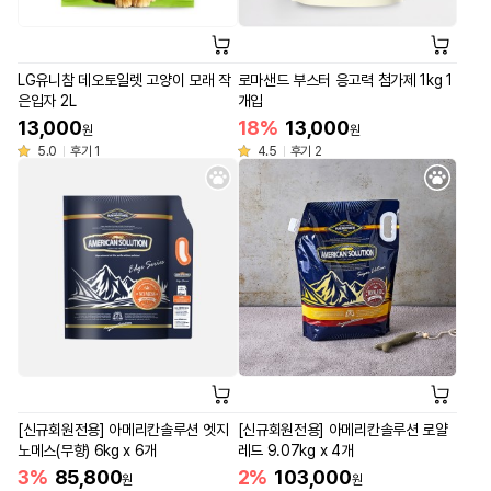
LG유니참 데오토일렛 고양이 모래 작
로마샌드 부스터 응고력 첨가제 1kg 1
은입자 2L
개입
13,000
18%
13,000
원
원
5.0
후기 1
4.5
후기 2
[신규회원전용] 아메리칸솔루션 엣지
[신규회원전용] 아메리칸솔루션 로얄
노메스(무향) 6kg x 6개
레드 9.07kg x 4개
3%
85,800
2%
103,000
원
원