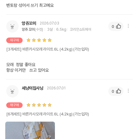
벤토랑 섞어서 쓰기 최고예요
앙쥬꼬미
2026.07.03
0
앙쥬 꼬미
(수컷)
3살
6.5kg
코리안쇼트헤어
재구매
[3개세트] 바른카사모래 라이트 6L (4.2kg) (가는입자)
모래  정말 좋아요 

세냥이집사냥
2026.07.01
0
재구매
[6개세트] 바른카사모래 라이트 6L (4.2kg) (가는입자)