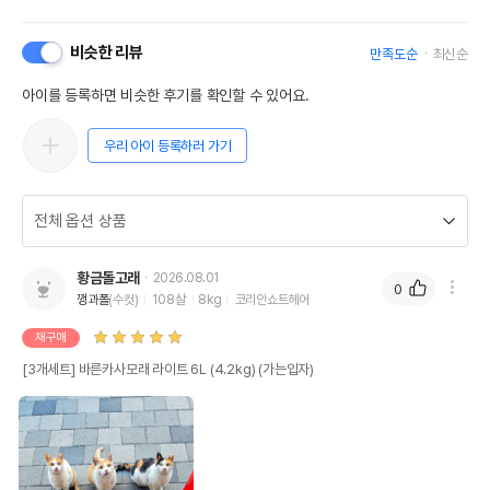
비슷한 리뷰
만족도순
최신순
아이를 등록하면 비슷한 후기를 확인할 수 있어요.
우리 아이 등록하러 가기
황금돌고래
2026.08.01
0
깽과폴
(수컷)
108살
8kg
코리안쇼트헤어
재구매
[3개세트] 바른카사모래 라이트 6L (4.2kg) (가는입자)