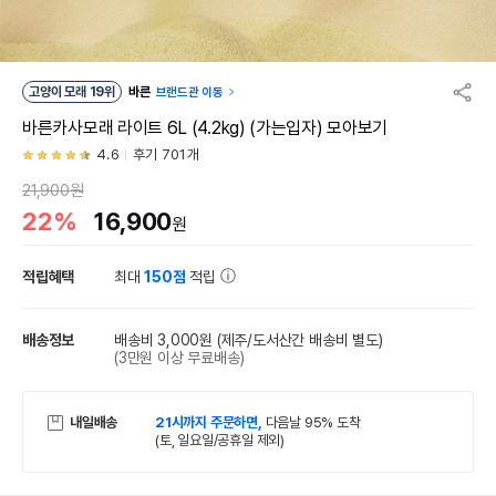
고양이 모래 19위
바른
브랜드관 이동
바른카사모래 라이트 6L (4.2kg) (가는입자) 모아보기
4.6
후기 701개
21,900원
22%
16,900
원
적립혜택
최대
150점
적립
배송정보
배송비 3,000원
(제주/도서산간 배송비 별도)
(3만원 이상 무료배송)
내일배송
21시까지 주문하면,
다음날 95% 도착
(토, 일요일/공휴일 제외)