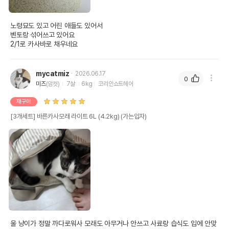
노령묘도 있고 어린 애들도 있어서

벤토랑 섞어쓰고 있어요

2/1로 카사바로 채우네요
mycatmiz
2026.06.17
0
미즈
(암컷)
7살
6kg
코리안쇼트헤어
재구매
[3개세트] 바른카사모래 라이트 6L (4.2kg) (가는입자)
울 냥이가 정말 까다로워사 모래도 아무거나 안쓰고 사료랑 습식도 입에 안맞