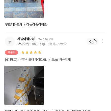
부드러운모래.냥이들이좋아해요
세냥이집사냥
2026.07.28
0
모찌
(수컷)
6살
5kg
브리티시쇼트헤어
재구매
[6개세트] 바른카사모래 라이트 6L (4.2kg) (가는입자)