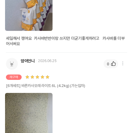
세일해서 쟁여요  카사바반반이랑 쓰지만 더굳기좋게하려고   카사바를 더부
어서써요
얌이언니
2026.06.25
0
재구매
[6개세트] 바른카사모래 라이트 6L (4.2kg) (가는입자)