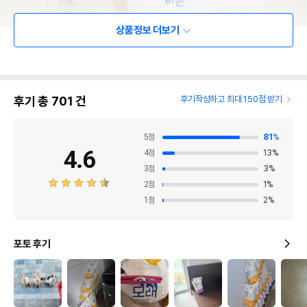
상품정보 더보기
후기 총
701
건
후기작성하고 최대 150점 받기
5
점
81
%
4.6
4
점
13
%
3
점
3
%
2
점
1
%
1
점
2
%
포토 후기