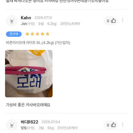
딜때 싸게나오믄 쟁여요 카사바랑 반반섞어주는데굳기도딱좋아요
Kahn
2026.07.13
0
Jsn
(수컷)
9살
6.2kg
코리안쇼트헤어
첫구매
바른카사모래 라이트 6L (4.2kg) (가는입자)
가성비 좋은 카사바모래예요
버디8622
2026.07.04
0
망토
(수컷)
3살
5kg
코리안쇼트헤어