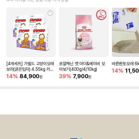
[4개세트] 가필드 고양이모래
로얄캐닌 캣 마더&베이비 모
바른벤토모래 6
보라(굵은입자) 4.55kg 카사
아보기(400g/4/10kg)
14%
11,5
바모래
14%
84,900
39%
7,900
원
원