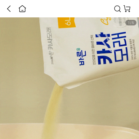
1
/
5