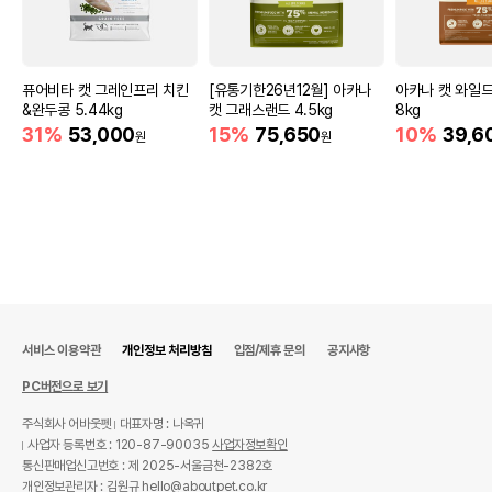
퓨어비타 캣 그레인프리 치킨
[유통기한26년12월] 아카나
아카나 캣 와일드
&완두콩 5.44kg
캣 그래스랜드 4.5kg
8kg
31%
53,000
15%
75,650
10%
39,6
원
원
서비스 이용약관
개인정보 처리방침
입점/제휴 문의
공지사항
PC버전으로 보기
주식회사 어바웃펫
대표자명 : 나옥귀
사업자 등록번호 : 120-87-90035
사업자정보확인
통신판매업신고번호 : 제 2025-서울금천-2382호
개인정보관리자 : 김원규 hello@aboutpet.co.kr