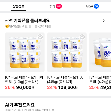
상품정보
후기
Q&A
701
16
관련 기획전을 둘러보세요
🐱반려묘를 위한 올바른 선택 바른
[6개세트] 바른카사모래 라이
[6개세트] 바른카사모래 6L
[3개세트] 바른
트 6L (4.2kg) (가는입자)
(4.8kg) (중간입자)
트 6L (4.2kg)
26%
96,600
24%
108,600
25%
49,2
원
원
Ai가 추천 드려요
우리 아이를 위한 맞춤 취향 저격 상품