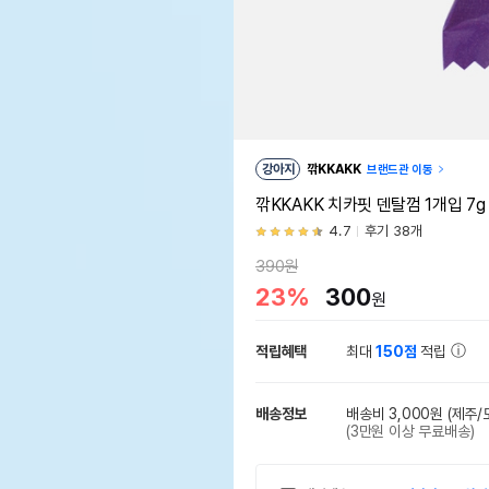
강아지
깎KKAKK
브랜드관 이동
깎KKAKK 치카핏 덴탈껌 1개입 7g
4.7
후기 38개
390원
23%
300
원
적립혜택
최대
150점
적립
배송정보
배송비 3,000원
(제주/
(3만원 이상 무료배송)