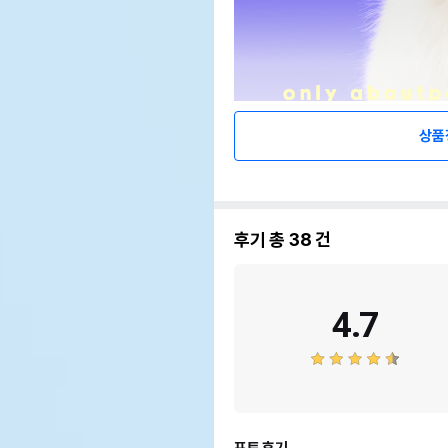
상품
후기 총
38
건
4.7