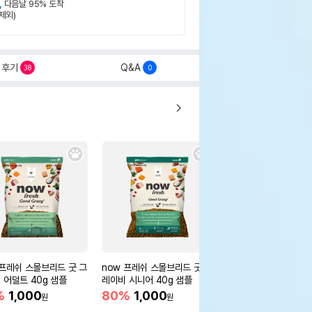
,
다음날 95% 도착
제외)
후기
Q&A
38
0
 프레쉬 스몰브리드 굿 그
now 프레쉬 스몰브리드 굿 그
now 그레인프리 어덜
 어덜트 40g 샘플
레이비 시니어 40g 샘플
40g
%
1,000
80%
1,000
50%
1,000
원
원
원