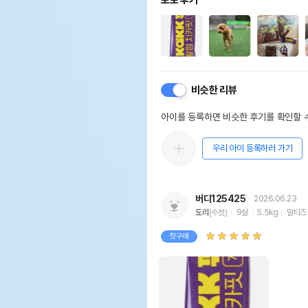
포토 후기
비슷한 리뷰
아이를 등록하면 비슷한 후기를 확인할 수
우리 아이 등록하러 가기
버디125425
2026.06.23
도리
(수컷)
9살
5.5kg
말티즈
첫구매