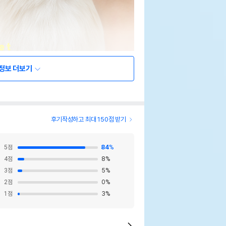
정보 더보기
후기작성하고 최대 150점 받기
5
점
84
%
4
점
8
%
3
점
5
%
2
점
0
%
1
점
3
%