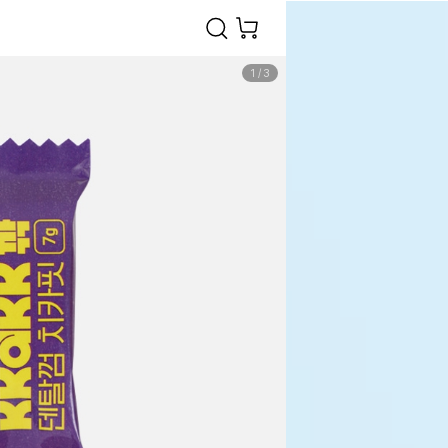
1
/
3