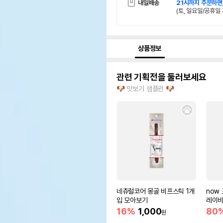
내일배송
21시까지 주문하면
(토, 일요일/공휴일 
상품정보
관련 기획전을 둘러보세요
🐶 맛보기 샘플관 🐶
네츄럴코어 몽골 비프스틱 1개
now
입 모아보기
레이비
16%
1,000
80
원