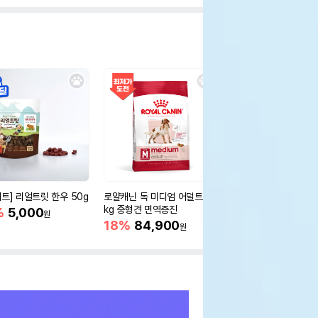
세트] 리얼트릿 한우 50g
로얄캐닌 독 미디엄 어덜트 10
오리젠 독 스몰브리드 4
kg 중형견 면역증진
%
5,000
15%
75,400
원
원
18%
84,900
원