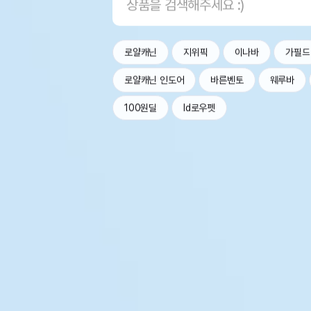
로얄캐닌
지위픽
이나바
가필드
로얄캐닌 인도어
바른벤토
웨루바
100원딜
Id로우펫