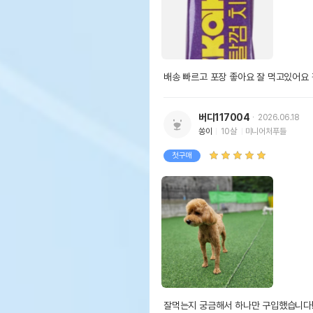
배송 빠르고 포장 좋아요 잘 먹고있어요
버디117004
2026.06.18
쏭이
10살
미니어처푸들
첫구매
잘먹는지 궁금해서 하나만 구입했습니다!