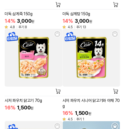
더독 삼계죽 150g
더독 삼계탕 150g
14%
3,000
14%
3,000
원
원
4.8
후기 8
4.5
후기 13
시저 파우치 닭고기 70g
시저 파우치 시니어 닭고기와 야채 70
g
16%
1,500
원
16%
1,500
원
4.5
후기 1