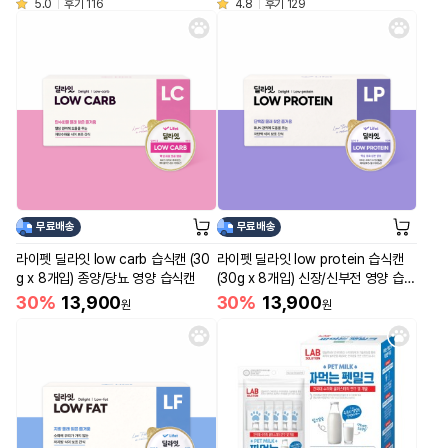
5.0
후기 116
4.8
후기 129
무료배송
무료배송
라이펫 딜라잇 low carb 습식캔 (30
라이펫 딜라잇 low protein 습식캔
g x 8개입) 종양/당뇨 영양 습식캔
(30g x 8개입) 신장/신부전 영양 습식
캔
30%
13,900
30%
13,900
원
원