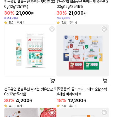
건국유업 랩솔루션 짜먹는 펫치즈 30
건국유업 랩솔루션 짜먹는 펫유산균 3
0g(12g*25개입)
00g(12g*25개입)
30%
21,000
30%
21,000
원
원
개당 4,200원
개당 4,200원
5.0
후기 4
5.0
후기 4
건국유업 랩솔루션 짜먹는 펫유산균 6
[5종콤보] 골드로니 그대로 순살스틱
0g(12g*5개입)
4개입 버라어티팩
30%
4,200
18%
12,200
원
원
4.9
후기 9
5.0
후기 1