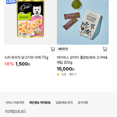
MD추천
시저 파우치 닭고기와 야채 70g
아더마스 강아지 플로팅퓨레 고구마&
케일 200g
16%
1,500
원
15,000
원
3.5
후기 1
서비스 이용약관
개인정보 처리방침
입점/제휴 문의
공지사항
PC버전으로 보기