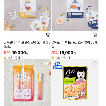
골드로니 그대로 순살스틱 오리안심 3
골드로니 그대로 순살스틱 연어 30개
0개입
입
9%
19,000
9%
19,000
원
원
4.7
후기 14
4.8
후기 15