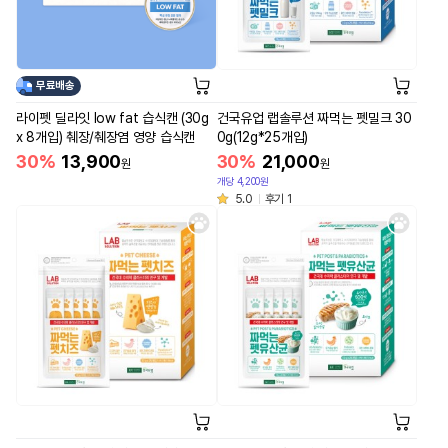
무료배송
라이펫 딜라잇 low fat 습식캔 (30g
건국유업 랩솔루션 짜먹는 펫밀크 30
x 8개입) 췌장/췌장염 영양 습식캔
0g(12g*25개입)
30%
13,900
30%
21,000
원
원
개당 4,200원
5.0
후기 1