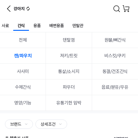
강아지
사료
간식
용품
배변용품
덴탈관
전체
덴탈껌
원물/뼈간식
캔/파우치
져키/트릿
비스킷/쿠키
사사미
통살/소시지
동결/건조간식
수제간식
파우더
음료/분유/우유
영양/기능
유통기한 임박
브랜드
상세조건