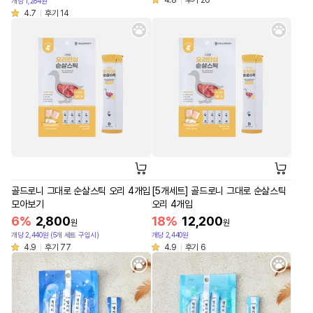
개당 1,284원
4.7
후기 14
골드로니 그대로 순살스틱 오리 4개입
[5개세트] 골드로니 그대로 순살스틱
모아보기
오리 4개입
6%
2,800
18%
12,200
원
원
개당 2,440원 (5개 세트 구입시)
개당 2,440원
4.9
후기 77
4.9
후기 6