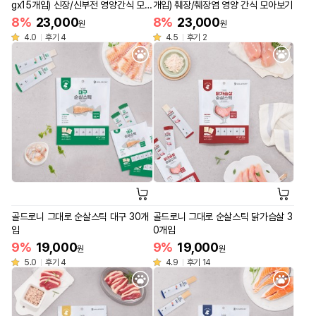
gx15개입) 신장/신부전 영양간식 모아
개입) 췌장/췌장염 영양 간식 모아보기
보기
8%
23,000
8%
23,000
원
원
4.0
후기 4
4.5
후기 2
골드로니 그대로 순살스틱 대구 30개
골드로니 그대로 순살스틱 닭가슴살 3
입
0개입
9%
19,000
9%
19,000
원
원
5.0
후기 4
4.9
후기 14