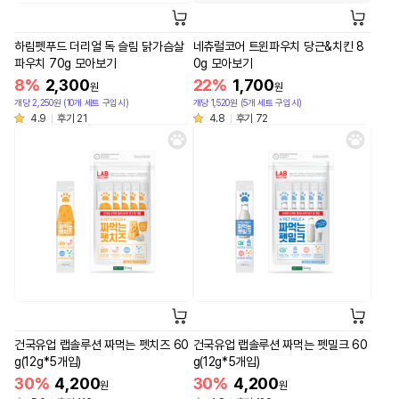
하림펫푸드 더리얼 독 슬림 닭가슴살
네츄럴코어 트윈파우치 당근&치킨 8
파우치 70g 모아보기
0g 모아보기
8%
2,300
22%
1,700
원
원
개당 2,250원 (10개 세트 구입시)
개당 1,520원 (5개 세트 구입시)
4.9
후기 21
4.8
후기 72
건국유업 랩솔루션 짜먹는 펫치즈 60
건국유업 랩솔루션 짜먹는 펫밀크 60
g(12g*5개입)
g(12g*5개입)
30%
4,200
30%
4,200
원
원