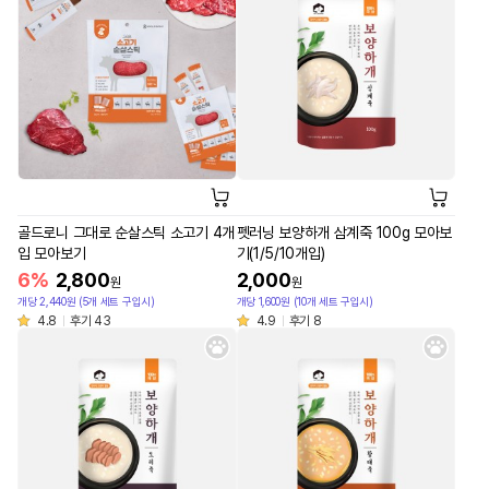
골드로니 그대로 순살스틱 소고기 4개
펫러닝 보양하개 삼계죽 100g 모아보
입 모아보기
기(1/5/10개입)
6%
2,800
2,000
원
원
개당 2,440원 (5개 세트 구입시)
개당 1,600원 (10개 세트 구입시)
4.8
후기 43
4.9
후기 8