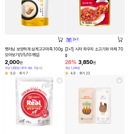
2+1
펫러닝 보양하개 삼계고구마죽 100g
[2+1] 시저 파우치 소고기와 야채 70
모아보기(1/5/10개입)
g
2,000
28%
3,850
원
원
개당 1,600원 (10개 세트 구입시)
개당 1,284원
5.0
후기 7
4.9
후기 23