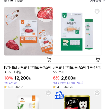
총
118
개 상품
어펫랭킹
[5개세트] 골드로니 그대로 순살스틱
골드로니 그대로 순살스틱 대구 4개입
소고기 4개입
모아보기
18%
12,200
6%
2,800
원
원
개당 2,440원
개당 2,440원 (5개 세트 구입시)
5.0
후기 7
4.8
후기 25