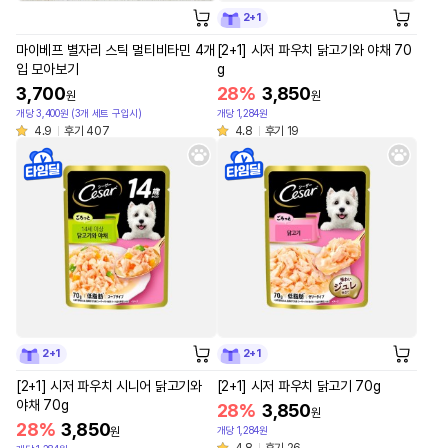
2+1
마이베프 별자리 스틱 멀티비타민 4개
[2+1] 시저 파우치 닭고기와 야채 70
입 모아보기
g
3,700
28%
3,850
원
원
개당 3,400원 (3개 세트 구입시)
개당 1,284원
4.9
후기 407
4.8
후기 19
2+1
2+1
[2+1] 시저 파우치 시니어 닭고기와
[2+1] 시저 파우치 닭고기 70g
야채 70g
28%
3,850
원
28%
3,850
개당 1,284원
원
4.8
후기 26