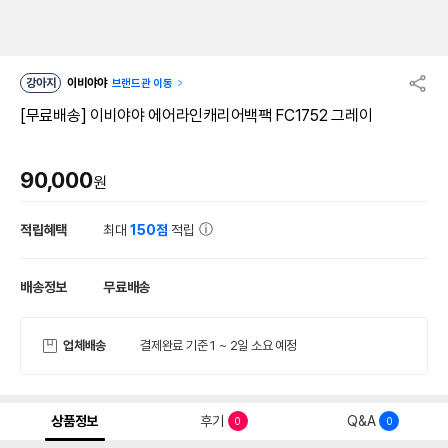
강아지
이비야야
브랜드관 이동
[무료배송] 이비야야 에어라인캐리어백팩 FC1752 그레이
90,000
원
적립혜택
최대
150점
적립
배송정보
무료배송
업체배송
결제완료 기준 1 ~ 2일 소요 예정
상품정보
후기
Q&A
0
0