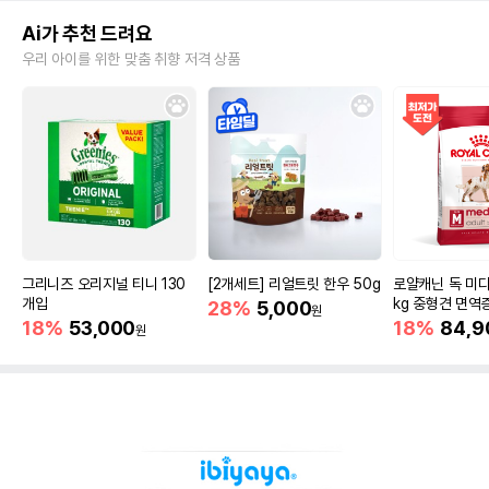
Ai가 추천 드려요
우리 아이를 위한 맞춤 취향 저격 상품
그리니즈 오리지널 티니 130
[2개세트] 리얼트릿 한우 50g
로얄캐닌 독 미디
개입
kg 중형견 면역
28%
5,000
원
18%
53,000
18%
84,9
원