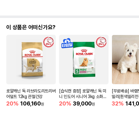
이 상품은 어떠신가요?
로얄캐닌 독 라브라도리트리버
[습식캔 증정] 로얄캐닌 독 미
[무료배송] 바
어덜트 12kg 관절건강
니 인도어 시니어 3kg 소화도
밀리(흰색밀리전
움
함)
20%
106,160
20%
39,000
32%
141,
원
원