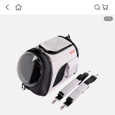
1
/
5