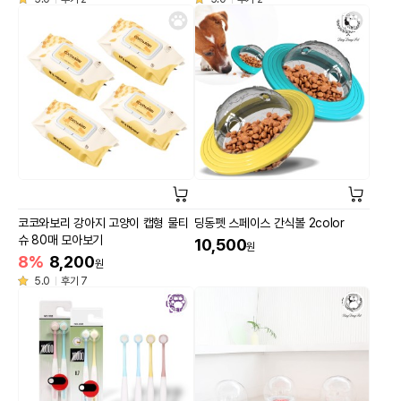
코코와보리 강아지 고양이 캡형 물티
딩동펫 스페이스 간식볼 2color
슈 80매 모아보기
10,500
원
8%
8,200
원
5.0
후기 7