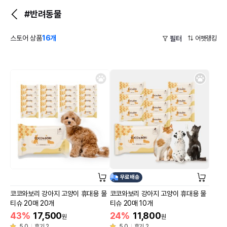
#반려동물
스토어 상품
16개
어펫랭킹
필터
무료배송
코코와보리 강아지 고양이 휴대용 물
코코와보리 강아지 고양이 휴대용 물
티슈 20매 20개
티슈 20매 10개
43%
17,500
24%
11,800
원
원
5.0
후기 2
5.0
후기 2