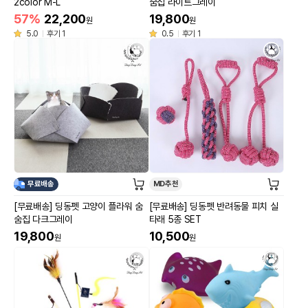
2color M-L
숨집 라이트그레이
57%
22,200
19,800
원
원
5.0
후기 1
0.5
후기 1
무료배송
MD추천
[무료배송] 딩동펫 고양이 플라워 숨
[무료배송] 딩동펫 반려동물 피치 실
숨집 다크그레이
타래 5종 SET
19,800
10,500
원
원