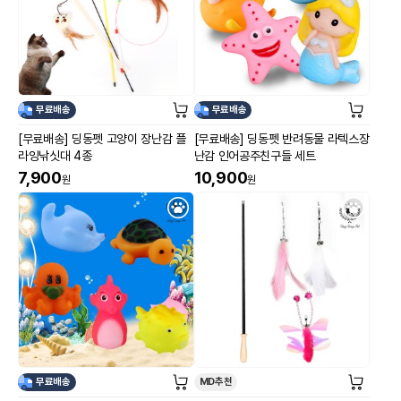
무료배송
무료배송
[무료배송] 딩동펫 고양이 장난감 플
[무료배송] 딩동펫 반려동물 라텍스장
라잉낚싯대 4종
난감 인어공주친구들 세트
7,900
10,900
원
원
무료배송
MD추천