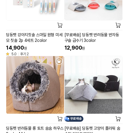
딩동펫 강아지칫솔 스마일 원형 미세
[무료배송] 딩동펫 반려동물 반자동
모 칫솔 2p 4세트 2color
구슬 급수기 3color
14,900
12,900
원
원
5.0
후기 2
무료배송
딩동펫 반려동물 롱 토트 숨숨 하우스
[무료배송] 딩동펫 고양이 플라워 숨