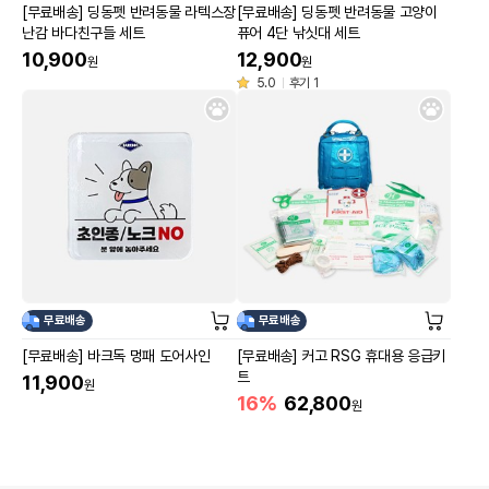
[무료배송] 딩동펫 반려동물 라텍스장
[무료배송] 딩동펫 반려동물 고양이
난감 바다친구들 세트
퓨어 4단 낚싯대 세트
10,900
12,900
원
원
5.0
후기 1
무료배송
무료배송
[무료배송] 바크독 멍패 도어사인
[무료배송] 커고 RSG 휴대용 응급키
트
11,900
원
16%
62,800
원