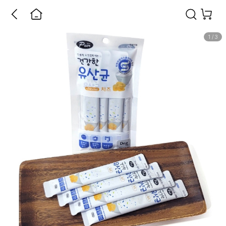
1
/
3