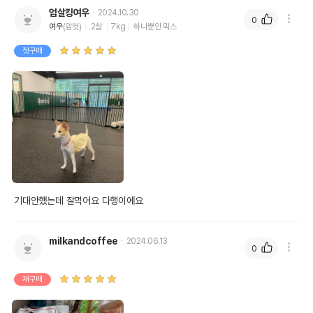
엄살킹여우
2024.10.30
0
여우
(암컷)
2살
7kg
하나뿐인 믹스
첫구매
기대안했는데 잘먹어요 다행이에요 
milkandcoffee
2024.06.13
0
재구매