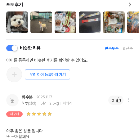
포토 후기
비슷한 리뷰
만족도순
최신순
아이를 등록하면 비슷한 후기를 확인할 수 있어요.
우리 아이 등록하러 가기
화수분
2025.11.17
0
하루
(암컷)
5살
2.5kg
치와와
재구매
아주 좋은 상품 입니다

또 구매할께요