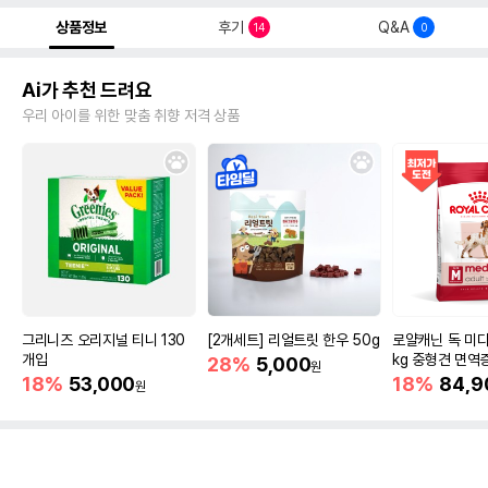
상품정보
후기
Q&A
14
0
Ai가 추천 드려요
우리 아이를 위한 맞춤 취향 저격 상품
그리니즈 오리지널 티니 130
[2개세트] 리얼트릿 한우 50g
로얄캐닌 독 미디
개입
kg 중형견 면역
28%
5,000
원
18%
53,000
18%
84,9
원