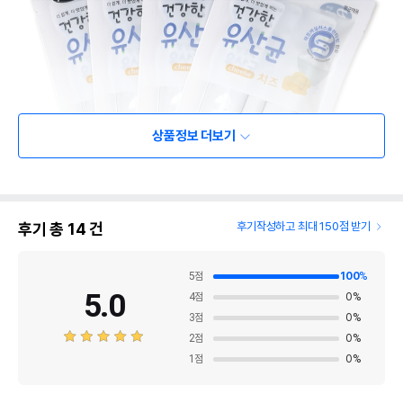
상품정보 더보기
후기 총
14
건
후기작성하고 최대 150점 받기
5
점
100
%
5.0
4
점
0
%
3
점
0
%
2
점
0
%
1
점
0
%