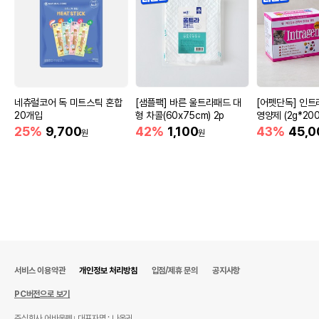
네츄럴코어 독 미트스틱 혼합
[샘플팩] 바른 울트라패드 대
[어펫단독] 인트
20개입
형 차콜(60x75cm) 2p
영양제 (2g*200
25%
9,700
42%
1,100
43%
45,0
원
원
서비스 이용약관
개인정보 처리방침
입점/제휴 문의
공지사항
PC버전으로 보기
주식회사 어바웃펫
대표자명 : 나옥귀