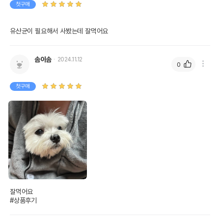
첫구매
유산균이 필요해서 사봤는데 잘먹어요
솜이솜
2024.11.12
0
첫구매
잘먹어요

#상품후기