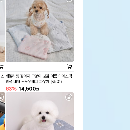
 스
베일리펫 강아지 고양이 냉감 여름 아이스팩
방석 베개 스노우테디 파우치 (B501)
63%
14,500
원