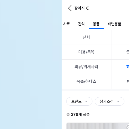
강아지
사료
간식
용품
배변용품
전체
미용/목욕
의류/악세사리
목줄/하네스
브랜드
상세조건
총
378
개 상품