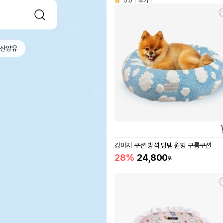
5.0
후기 1
산양유
강아지 쿠션 방석 멍템 원형 구름쿠션
28%
24,800
원