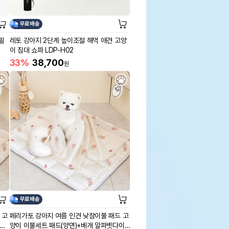
무료배송
필
레토 강아지 2단계 높이조절 해먹 애견 고양
이 침대 쇼파 LDP-H02
33%
38,700
원
무료배송
 고
페리가토 강아지 여름 인견 낮잠이불 패드 고
트베
양이 이불세트 패드(양면)+베개 알파벳다이