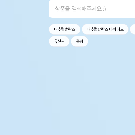
내추럴발란스
내추럴발란스 다이어트
유산균
홀썸