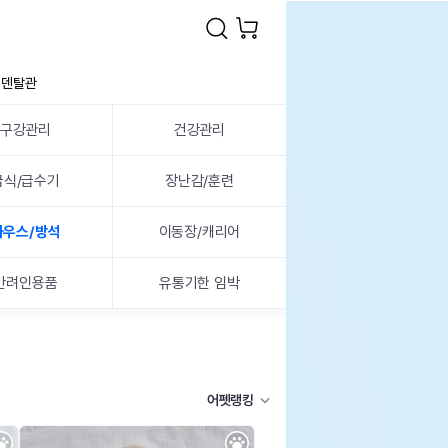
덴탈관
구강관리
건강관리
급식/급수기
장난감/훈련
하우스/방석
이동장/캐리어
반려인용품
유통기한 임박
어펫랭킹