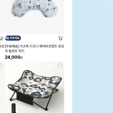
무료배송
유모
[무료배송] 이츠독 디즈니 베이비프렌즈 유모
차 필로우 미키
24,000
원