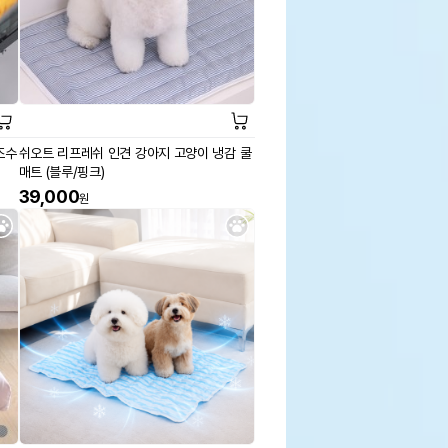
조수
쉬오트 리프레쉬 인견 강아지 고양이 냉감 쿨
매트 (블루/핑크)
39,000
원