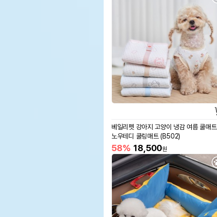
베일리펫 강아지 고양이 냉감 여름 쿨매트
노우테디 쿨링매트 (B502)
58%
18,500
원