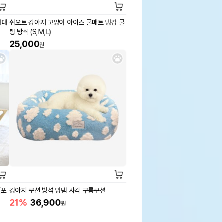
침대
쉬오트 강아지 고양이 아이스 쿨매트 냉감 쿨
링 방석 (S,M,L)
25,000
원
(포
강아지 쿠션 방석 멍템 사각 구름쿠션
21%
36,900
원