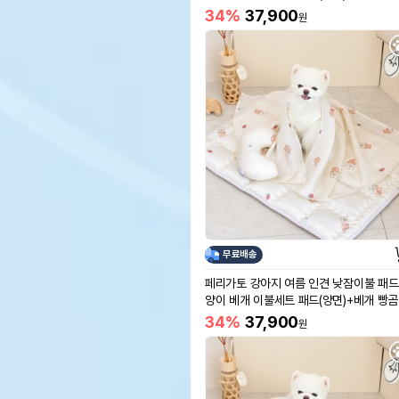
어
34%
37,900
원
무료배송
페리가토 강아지 여름 인견 낮잠이불 패드
양이 베개 이불세트 패드(양면)+베개 빵
34%
37,900
원