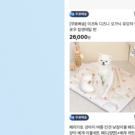
무료배송
[무료배송] 이츠독 디즈니 오가닉 유모차 
로우 칩앤데일 펀
26,000
원
무료배송
페리가토 강아지 여름 인견 낮잠이불 패드
양이 베개 이불세트 패드(양면)+베개 하