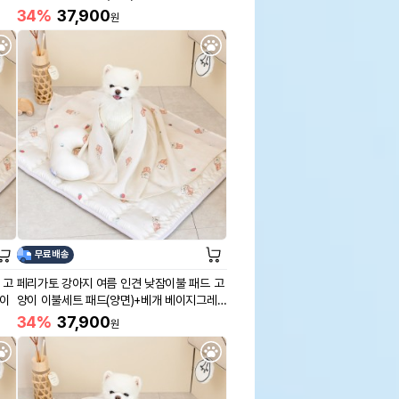
노
34%
37,900
원
무료배송
 고
페리가토 강아지 여름 인견 낮잠이불 패드 고
곰이
양이 이불세트 패드(양면)+베개 베이지그레
이
34%
37,900
원