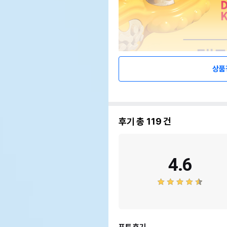
상품
후기 총
119
건
4.6