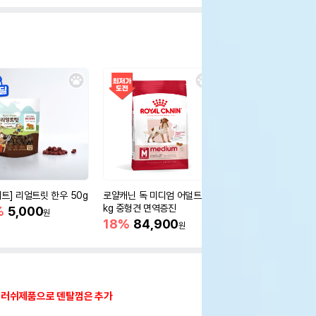
세트] 리얼트릿 한우 50g
로얄캐닌 독 미디엄 어덜트 10
오리젠 독 스몰브리드 4
kg 중형견 면역증진
%
5,000
15%
75,400
원
원
18%
84,900
원
브러쉬제품으로 덴탈껌은 추가