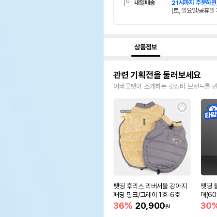
내일배송
21시까지 주문하면
(토, 일요일/공휴일 
상품정보
관련 기획전을 둘러보세요
어바웃펫이 소개하는 갓성비 브랜드를 
펫띵 후리스 리버서블 강아지
펫띵 
패딩 핑크/그레이 1호-6호
매(6
36%
20,900
30
원