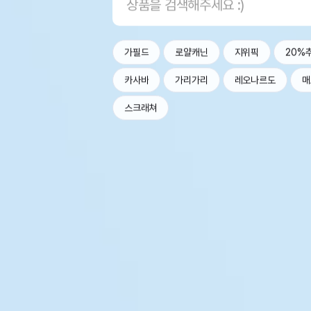
가필드
로얄캐닌
지위픽
20%
카사바
가리가리
레오나르도
매
스크래쳐