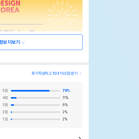
정보 더보기
후기작성하고 최대 150점 받기
5
점
79
%
4
점
11
%
3
점
6
%
2
점
2
%
1
점
2
%