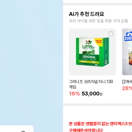
Ai가 추천 드려요
우리 아이를 위한 맞춤 취향 저격 상품
그리니즈 오리지널 티니 130
[2개
개입
28
18%
53,000
원
본 상품은 덴탈껌이 없는 덴티맥스3 
구매해주셔야합니다