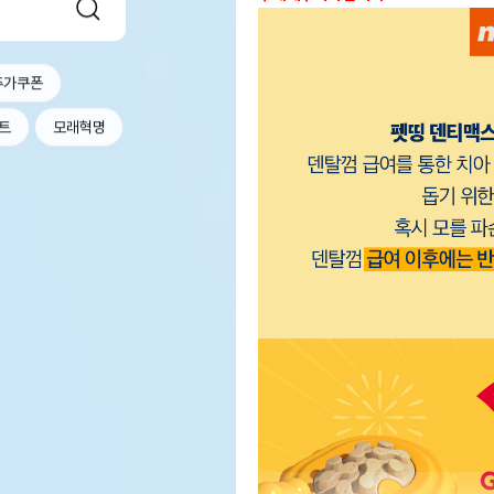
추가쿠폰
트
모래혁명