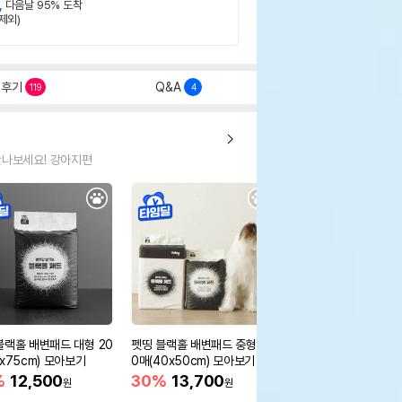
,
다음날 95% 도착
제외)
후기
Q&A
119
4
만나보세요! 강아지편
블랙홀 배변패드 대형 20
펫띵 블랙홀 배변패드 중형 5
펫띵 3단 변신 패딩
0x75cm) 모아보기
0매(40x50cm) 모아보기
55%
17,900
원
%
12,500
30%
13,700
원
원