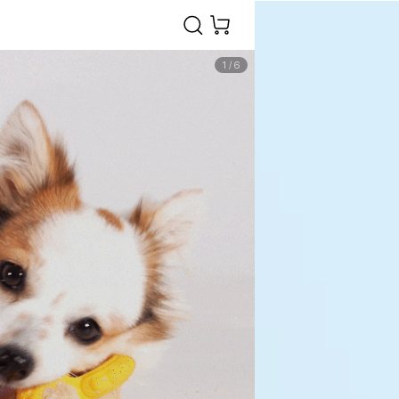
1
/
6