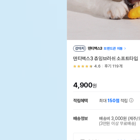
강아지
덴티맥스3
브랜드관 이동
덴티맥스3 츄잉브러쉬 소프트타입
4.6
후기 119개
4,900
원
적립혜택
최대
150점
적립
배송정보
배송비 3,000원
(제주/
(3만원 이상 무료배송)