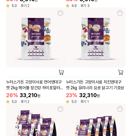
원
원
5.0
후기 2
4.9
후기 3
누터스가든 고양이사료 연어앤대구
누터스가든 고양이사료 치킨앤대구
캣 2kg 헤어볼 장건강 하이포알러제
캣 2kg 유리너리 요로 닭고기 기호성
닉 연어 기호성
26%
33,210
23%
32,310
원
원
5.0
후기 2
5.0
후기 1