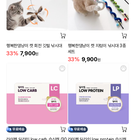
행복한댕냥이 캣 회전 깃털 낚시대
행복한댕냥이 캣 지렁이 낚시대 3종
세트
33%
7,900
원
33%
9,900
원
무료배송
무료배송
라이펫 딜라잇 low carb 습식캔 (30
라이펫 딜라잇 low protein 습식캔