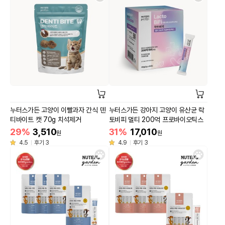
누터스가든 고양이 이빨과자 간식 덴
누터스가든 강아지 고양이 유산균 락
티바이트 캣 70g 치석제거
토비피 멀티 200억 프로바이오틱스
29%
3,510
31%
17,010
원
원
4.5
후기 3
4.9
후기 3