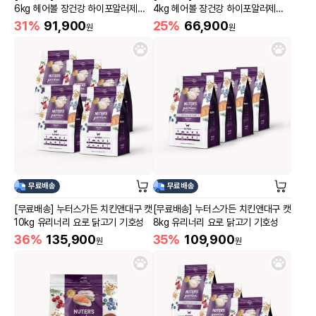
6kg 헤어볼 장건강 하이포알러제닉
4kg 헤어볼 장건강 하이포알러제닉
연어
연어
31%
91,900
25%
66,900
원
원
무료배송
무료배송
[무료배송] 누터스가든 치킨앤대구 캣
[무료배송] 누터스가든 치킨앤대구 캣
10kg 유리너리 요로 닭고기 기호성
8kg 유리너리 요로 닭고기 기호성
36%
135,900
35%
109,900
원
원