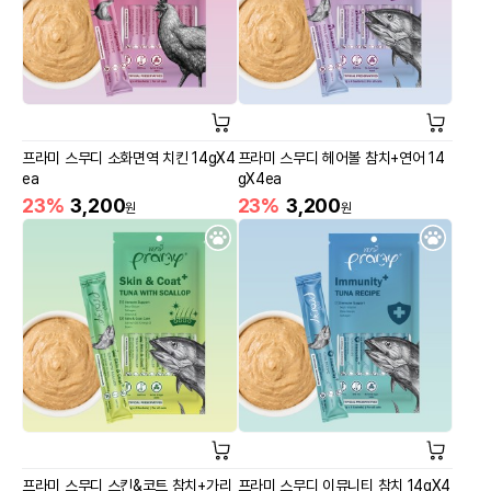
프라미 스무디 소화면역 치킨 14gX4
프라미 스무디 헤어볼 참치+연어 14
ea
gX4ea
23%
3,200
23%
3,200
원
원
프라미 스무디 스킨&코트 참치+가리
프라미 스무디 이뮤니티 참치 14gX4