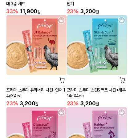
대 3종 세트
담기
33%
11,900
23%
3,200
원
원
프라미 스무디 유리너리 치킨+연어 1
프라미 스무디 스킨&코트 치킨+새우
4gX4ea
14gX4ea
23%
3,200
23%
3,200
원
원