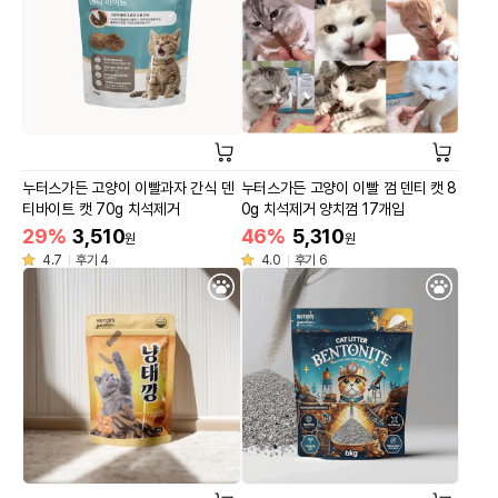
누터스가든 고양이 이빨과자 간식 덴
누터스가든 고양이 이빨 껌 덴티 캣 8
티바이트 캣 70g 치석제거
0g 치석제거 양치껌 17개입
29%
3,510
46%
5,310
원
원
4.7
후기 4
4.0
후기 6