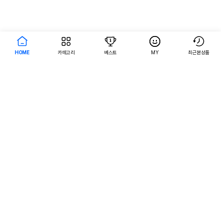
HOME
카테고리
베스트
MY
최근본상품
AI검색
서비스 이용약관
개인정보 처리방침
입점/제휴 문의
공지사항
PC버전으로 보기
주식회사 어바웃펫
대표자명 : 나옥귀
사업자 등록번호 : 120-87-90035
사업자정보확인
통신판매업신고번호 : 제 2025-서울금천-2382호
개인정보관리자 : 김원규 hello@aboutpet.co.kr
서울특별시 금천구 가산디지털2로 144, 현대테라타워 가산DK 507호, 508호 (가산동)
구매안전(에스크로)서비스
© copyright (c) www.aboutpet.co.kr all rights reserved.