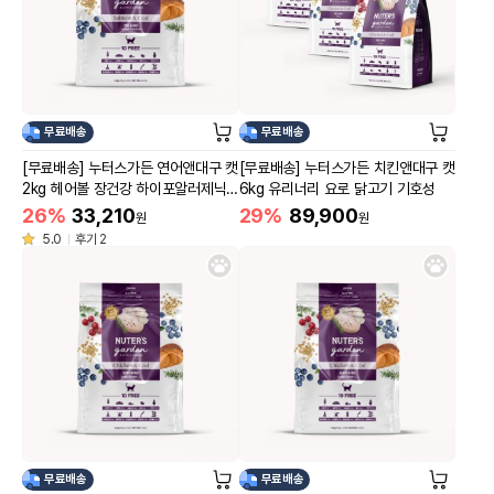
무료배송
무료배송
[무료배송] 누터스가든 연어앤대구 캣
[무료배송] 누터스가든 치킨앤대구 캣
2kg 헤어볼 장건강 하이포알러제닉
6kg 유리너리 요로 닭고기 기호성
연어
26%
33,210
29%
89,900
원
원
5.0
후기 2
무료배송
무료배송