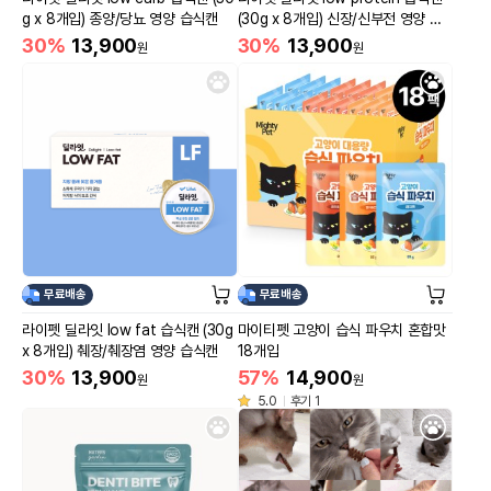
g x 8개입) 종양/당뇨 영양 습식캔
(30g x 8개입) 신장/신부전 영양 습
식캔
30%
13,900
30%
13,900
원
원
무료배송
무료배송
라이펫 딜라잇 low fat 습식캔 (30g
마이티펫 고양이 습식 파우치 혼합맛
x 8개입) 췌장/췌장염 영양 습식캔
18개입
30%
13,900
57%
14,900
원
원
5.0
후기 1