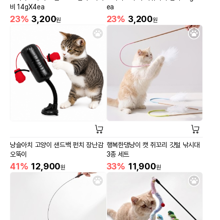
비 14gX4ea
ea
23%
3,200
23%
3,200
원
원
냥슬아치 고양이 샌드백 펀치 장난감
행복한댕냥이 캣 쥐꼬리 깃털 낚시대
오뚝이
3종 세트
41%
12,900
33%
11,900
원
원