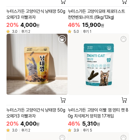
누터스가든 고양이간식 냥태깡 50g
누터스가든 고양이모래 제로더스트
오메가3 이빨과자
천연벤토나이트 (6kg/12kg)
20%
4,000
46%
15,900
원
원
3.0
후기 2
5.0
후기 1
누터스가든 고양이간식 냥태깡 50g
누터스가든 고양이 이빨 껌 덴티 캣 8
오메가3 이빨과자
0g 치석제거 양치껌 17개입
20%
4,000
46%
5,310
원
원
3.0
후기 2
3.9
후기 5