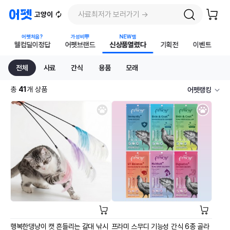
사료최저가 보러가기 →
고양이
어펫처음?
가성비甲
NEW템
웰컴딜이정답
어펫브랜드
신상품열렸다
기획전
이벤트
전체
사료
간식
용품
모래
총
41
개 상품
어펫랭킹
행복한댕냥이 캣 흔들리는 갈대 낚시
프라미 스무디 기능성 간식 6종 골라