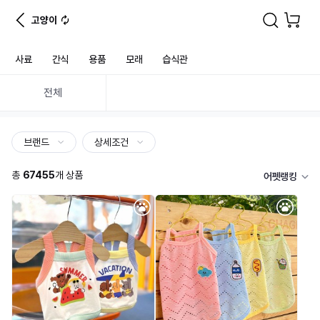
고양이
사료
간식
용품
모래
습식관
전체
브랜드
상세조건
총
67455
개 상품
어펫랭킹