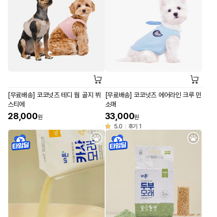
[무료배송] 코코넛즈 테디 웜 골지 뷔
[무료배송] 코코넛즈 에어라인 크루 민
스티에
소매
28,000
33,000
원
원
5.0
후기 1