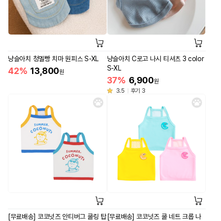
냥슬아치 청멜빵 치마 원피스 S-XL
냥슬아치 C로고 나시 티셔츠 3 color
S-XL
42%
13,800
원
37%
6,900
원
3.5
후기 3
[무료배송] 코코넛즈 안티버그 쿨링 탑
[무료배송] 코코넛즈 쿨 네트 크롭 나