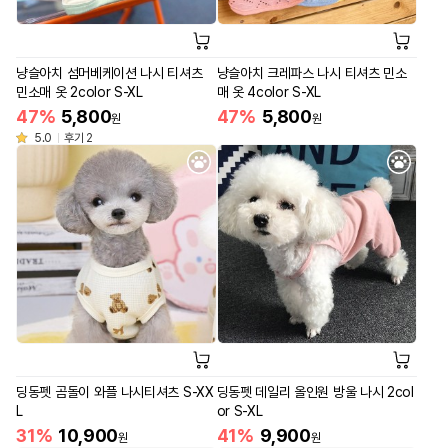
냥슬아치 섬머베케이션 나시 티셔츠
냥슬아치 크레파스 나시 티셔츠 민소
민소매 옷 2color S-XL
매 옷 4color S-XL
47%
5,800
47%
5,800
원
원
5.0
후기 2
딩동펫 곰돌이 와플 나시티셔츠 S-XX
딩동펫 데일리 올인원 방울 나시 2col
L
or S-XL
31%
10,900
41%
9,900
원
원