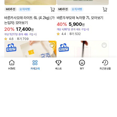
MD추천
오직어펫
MD추천
오직어펫
바른카사모래 라이트 6L (4.2kg) (가
바른두부모래 녹차향 7L 모아보기
는입자) 모아보기
40%
5,900
원
20%
17,400
개당 4,867원 (6개 세트 구입시)
원
4.4
후기 532
개당 15,117원 (6개 세트 구입시)
4.6
후기 709
HOME
카테고리
베스트
MY
최근본상품
AI검색
AI검색
MD추천
오직어펫
MD추천
오직어펫
바른카사모래 6L (4.8kg) (중간입자)
바른두부모래 오리지널(우유향) 7L 모
모아보기
아보기
20%
18,900
40%
5,900