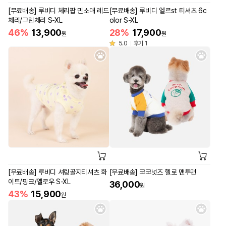
[무료배송] 루비디 체리팝 민소매 레드
[무료배송] 루비디 엘르st 티셔츠 6c
체리/그린체리 S-XL
olor S-XL
46%
13,900
28%
17,900
원
원
5.0
후기 1
[무료배송] 루비디 셔링골지티셔츠 화
[무료배송] 코코넛즈 헬로 맨투맨
이트/핑크/옐로우 S-XL
36,000
원
43%
15,900
원