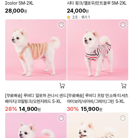
2color SM-2XL
시티 핑크/옐로우/민트블루 SM-2XL
28,000
24,000
원
원
2.5
후기 1
[무료배송] 루비디 알로하 끈나시 샌드
[무료배송] 루비디 프랑 민소매 티셔츠
베이지/코랄핑크/오렌지레드 S-XL
아이보리/네이비/그레이/그린 S-XL
28%
14,900
30%
15,900
원
원