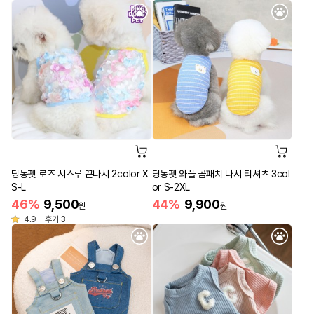
딩동펫 로즈 시스루 끈나시 2color X
딩동펫 와플 곰패치 나시 티셔츠 3col
S-L
or S-2XL
46%
9,500
44%
9,900
원
원
4.9
후기 3