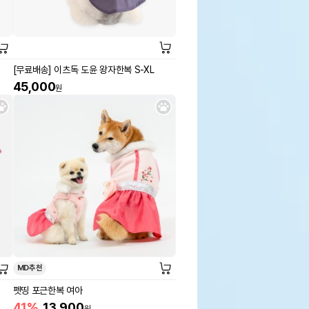
[무료배송] 이츠독 도윤 왕자한복 S-XL
45,000
원
MD추천
펫띵 포근한복 여아
41%
13,900