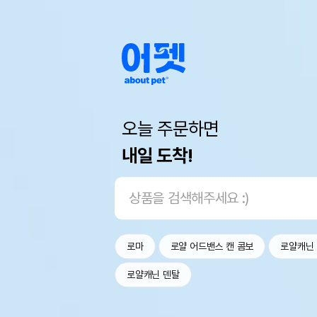
오늘 주문하면
내일 도착!
로마
로얄 어드밴스 캔 콤보
로얄캐닌
로얄캐닌 덴탈