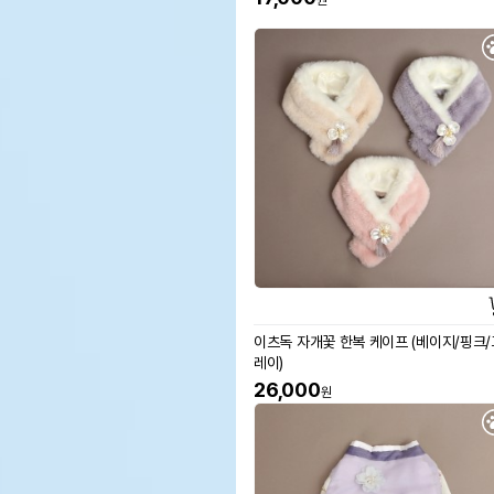
원
이츠독 자개꽃 한복 케이프 (베이지/핑크/
레이)
26,000
원