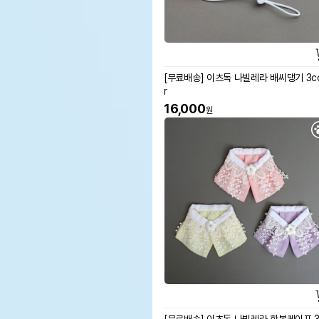
[무료배송] 이츠독 나빌레라 배씨댕기 3co
r
16,000
원