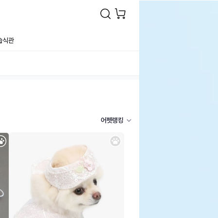
습식관
어펫랭킹