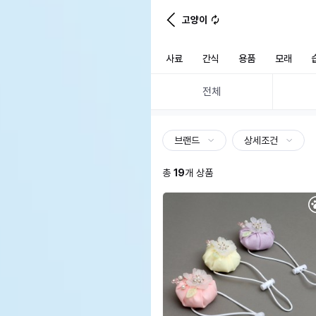
고양이
사료
간식
용품
모래
전체
브랜드
상세조건
총
19
개 상품