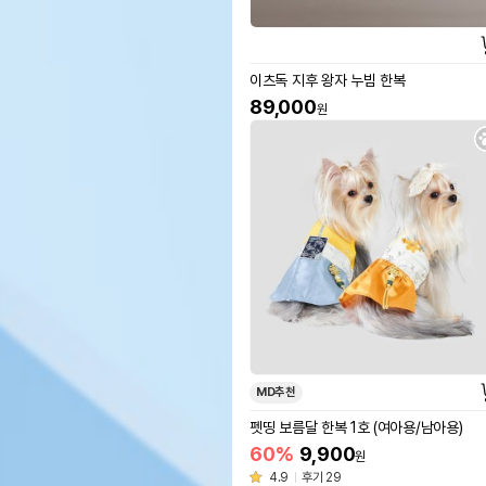
이츠독 지후 왕자 누빔 한복
89,000
원
MD추천
펫띵 보름달 한복 1호 (여아용/남아용)
60%
9,900
원
4.9
후기 29