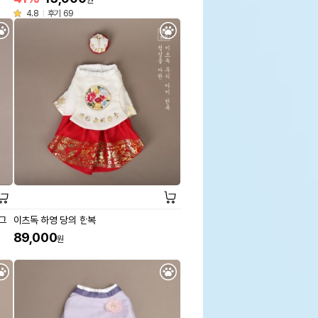
원
4.8
후기 69
그
이츠독 하영 당의 한복
89,000
원