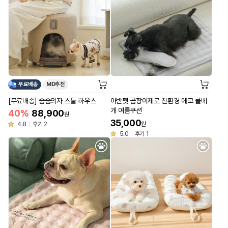
무료배송
MD추천
[무료배송] 숨숨의자 스툴 하우스
아반펫 곰팡이제로 친환경 에코 쿨베
개 여름쿠션
40%
88,900
원
35,000
4.8
후기 2
원
5.0
후기 1