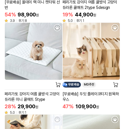
[무료배송] 올데이 랙 미니 캣타워 선
페리가토 강아지 여름 쿨방석 고양이
반
듀라론 쿨매트 2type 5design
54%
98,900
19%
44,900
원
원
3.9
후기 8
5.0
후기 1
무료배송
MD추천
페리가토 강아지 여름 쿨방석 고양이
[무료배송] 두잇 플레이코티지 원목하
듀라론 미니 쿨매트 5type
우스
28%
29,900
47%
109,900
원
원
5.0
후기 1