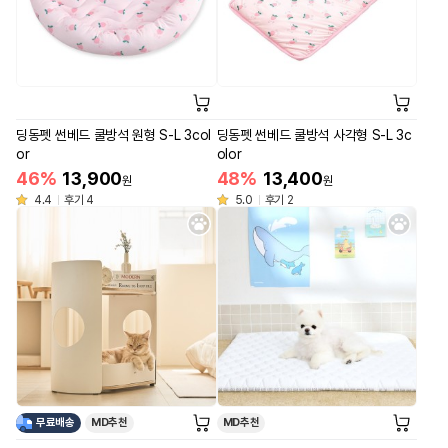
딩동펫 썬베드 쿨방석 원형 S-L 3col
딩동펫 썬베드 쿨방석 사각형 S-L 3c
or
olor
46%
13,900
48%
13,400
원
원
4.4
후기 4
5.0
후기 2
무료배송
MD추천
MD추천