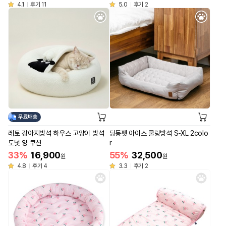
4.1
후기 11
5.0
후기 2
무료배송
레토 강아지방석 하우스 고양이 방석
딩동펫 아이스 쿨링방석 S-XL 2colo
도넛 양 쿠션
r
33%
16,900
55%
32,500
원
원
4.8
후기 4
3.3
후기 2