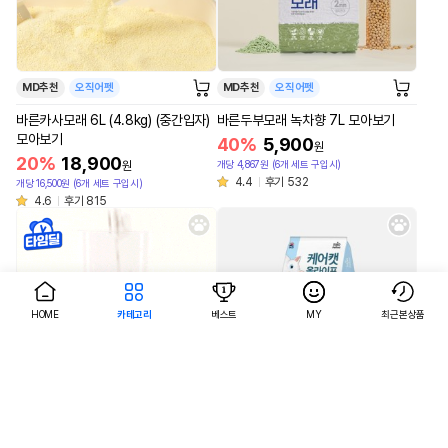
MD추천
오직어펫
MD추천
오직어펫
바른카사모래 6L (4.8kg) (중간입자)
바른두부모래 녹차향 7L 모아보기
모아보기
40%
5,900
원
20%
18,900
개당 4,867원 (6개 세트 구입시)
원
4.4
후기 532
개당 16,500원 (6개 세트 구입시)
4.6
후기 815
HOME
카테고리
베스트
MY
최근본상품
AI검색
AI검색
MD추천
오직어펫
MD추천