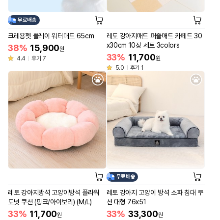
무료배송
크레용펫 플레이 워터매트 65cm
레토 강아지매트 퍼즐매트 카페트 30
x30cm 10장 세트 3colors
38%
15,900
원
33%
11,700
4.4
후기 7
원
5.0
후기 1
무료배송
레토 강아지방석 고양이방석 플라워
레토 강아지 고양이 방석 소파 침대 쿠
도넛 쿠션 (핑크/아이보리) (M/L)
션 대형 76x51
33%
11,700
33%
33,300
원
원