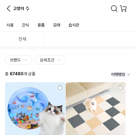
고양이
사료
간식
용품
모래
습식관
전체
브랜드
상세조건
총
67480
개 상품
어펫랭킹