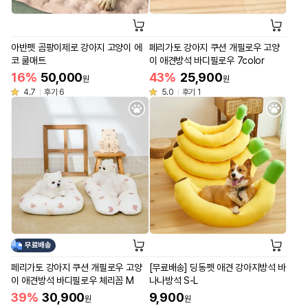
아반펫 곰팡이제로 강아지 고양이 에
페리가토 강아지 쿠션 개필로우 고양
코 쿨매트
이 애견방석 바디필로우 7color
16%
50,000
43%
25,900
원
원
4.7
후기 6
5.0
후기 1
무료배송
페리가토 강아지 쿠션 개필로우 고양
[무료배송] 딩동펫 애견 강아지방석 바
이 애견방석 바디필로우 체리꼼 M
나나방석 S-L
39%
30,900
9,900
원
원