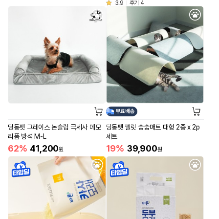
3.9
후기 4
무료배송
딩동펫 그레이스 논슬립 극세사 메모
딩동펫 펠릿 숨숨매트 대형 2종 x 2p
리폼 방석 M-L
세트
62%
41,200
19%
39,900
원
원