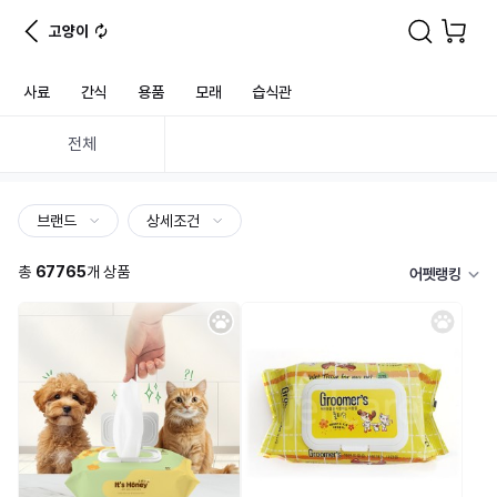
고양이
사료
간식
용품
모래
습식관
전체
브랜드
상세조건
총
67765
개 상품
어펫랭킹