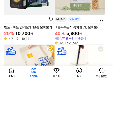
MD추천
오직어펫
벤토나이트 인기모래 18종 모아보기
바른두부모래 녹차향 7L 모아보기
20%
10,700
40%
5,900
원
원
개당 4,867원 (6개 세트 구입시)
4.7
후기 19,370
4.4
후기 532
HOME
카테고리
베스트
MY
최근본상품
AI검색
AI검색
MD추천
오직어펫
MD추천
오직어펫
바른카사모래 6L (4.8kg) (중간입자)
바른두부모래 오리지널(우유향) 7L 모
모아보기
아보기