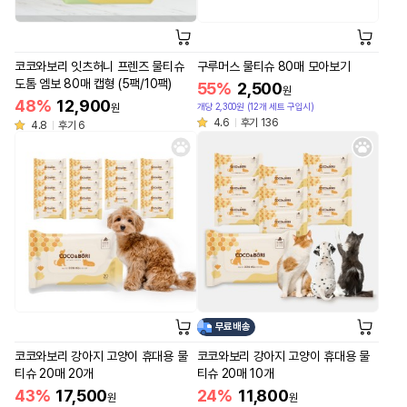
코코와보리 잇츠허니 프렌즈 물티슈
구루머스 물티슈 80매 모아보기
도톰 엠보 80매 캡형 (5팩/10팩)
55%
2,500
원
48%
12,900
개당 2,300원 (12개 세트 구입시)
원
4.6
후기 136
4.8
후기 6
무료배송
코코와보리 강아지 고양이 휴대용 물
코코와보리 강아지 고양이 휴대용 물
티슈 20매 20개
티슈 20매 10개
43%
17,500
24%
11,800
원
원