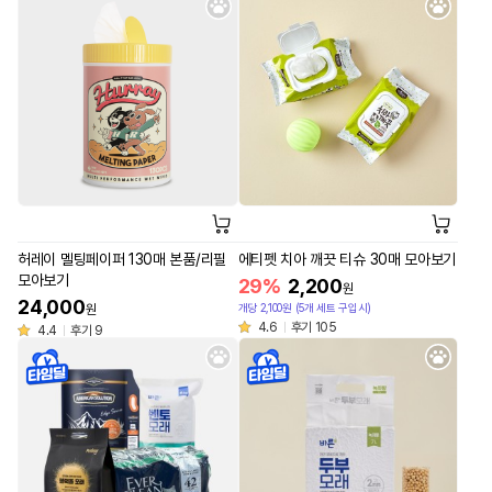
허레이 멜팅페이퍼 130매 본품/리필
에티펫 치아 깨끗 티슈 30매 모아보기
모아보기
29%
2,200
원
24,000
개당 2,100원 (5개 세트 구입시)
원
4.6
후기 105
4.4
후기 9