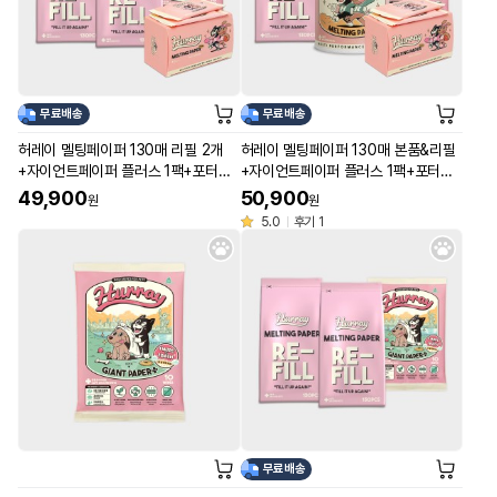
무료배송
무료배송
허레이 멜팅페이퍼 130매 리필 2개
허레이 멜팅페이퍼 130매 본품&리필
+자이언트페이퍼 플러스 1팩+포터블
+자이언트페이퍼 플러스 1팩+포터블
50매 1박스
50매 1박스
49,900
50,900
원
원
5.0
후기 1
무료배송