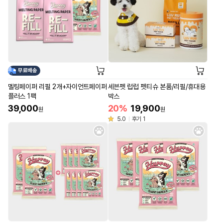
무료배송
멜팅페이퍼 리필 2개+자이언트페이퍼
세븐펫 럽럽 펫티슈 본품/리필/휴대용
플러스 1팩
박스
39,000
20%
19,900
원
원
5.0
후기 1