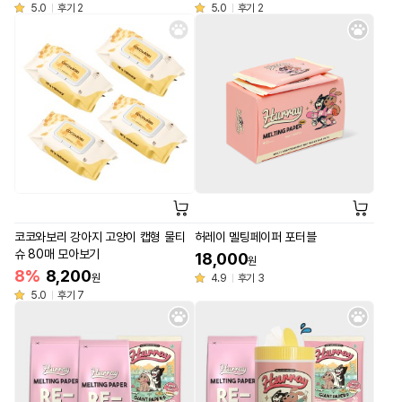
5.0
후기 2
5.0
후기 2
코코와보리 강아지 고양이 캡형 물티
허레이 멜팅페이퍼 포터블
슈 80매 모아보기
18,000
원
8%
8,200
원
4.9
후기 3
5.0
후기 7