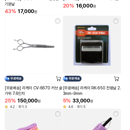
기본날
20%
16,000
원
43%
17,000
원
무료배송
무료배송
[무료배송] 리케이 CV-6670 커브 숱
[무료배송] 리케이 RK-650 전용날 2.
가위 7.6인치
3mm~9mm
25%
150,000
5%
33,000
원
원
4.2
후기 3
4.6
후기 5