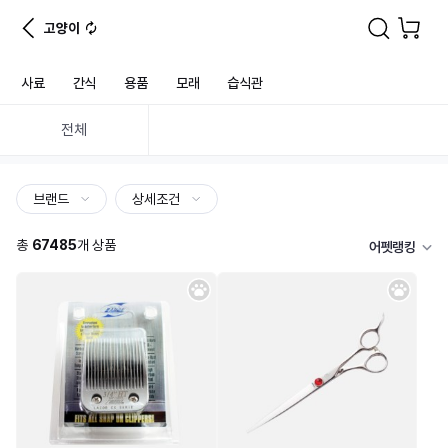
고양이
사료
간식
용품
모래
습식관
전체
브랜드
상세조건
총
67485
개 상품
어펫랭킹