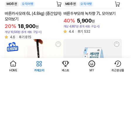
MD추천
오직어펫
MD추천
오직어펫
바른카사모래 6L (4.8kg) (중간입자)
바른두부모래 녹차향 7L 모아보기
모아보기
40%
5,900
원
20%
18,900
개당 4,867원 (6개 세트 구입시)
원
4.4
후기 532
개당 16,500원 (6개 세트 구입시)
4.6
후기 815
HOME
카테고리
베스트
MY
최근본상품
AI검색
AI검색
MD추천
오직어펫
MD추천
바른두부모래 오리지널(우유향) 7L 모
케어캣 올라이프 고양이 건식사료 20
아보기
kg
40%
5,900
3%
43,200
원
원
개당 4,867원 (6개 세트 구입시)
4.7
후기 824