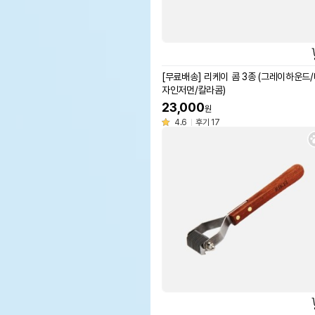
[무료배송] 리케이 콤 3종 (그레이하운드
자인저먼/칼라콤)
23,000
원
4.6
후기 17