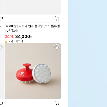
/디
[무료배송] 리케이 텐더 콤 3종 (코스콤/듀얼
콤/테일콤)
24%
34,000
원
4.6
후기 5