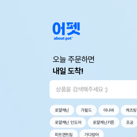
오늘 주문하면
내일 도착!
로얄캐닌
가필드
이나바
캐츠랑
로얄캐닌 인도어
로얄캐닌키튼
조공
피트앤트림
가다랑어