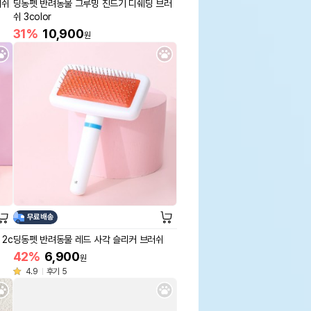
러쉬
딩동펫 반려동물 그루밍 진드기 디쉐딩 브러
쉬 3color
31%
10,900
원
무료배송
2c
딩동펫 반려동물 레드 사각 슬리커 브러쉬
42%
6,900
원
4.9
후기 5