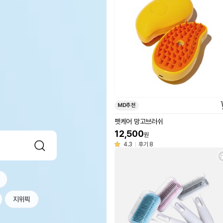
MD추천
펫케어 망고브러쉬
12,500
원
4.3
후기 8
지위픽