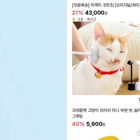
[무료배송] 리케이 코트킹 (오리지널/와이
21%
43,000
원
3.8
후기 2
크레용펫 고양이 브러쉬 미니 부분 빗 슬
그루밍
40%
5,900
원