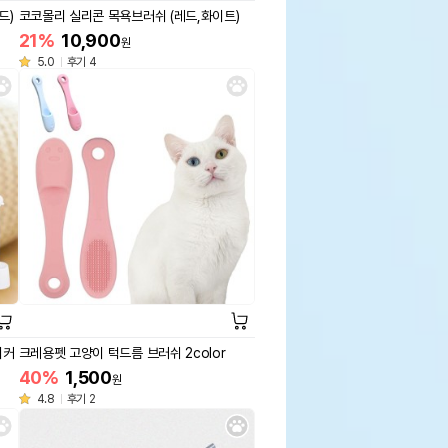
드)
코코몰리 실리콘 목욕브러쉬 (레드,화이트)
21%
10,900
원
5.0
후기 4
리커
크레용펫 고양이 턱드름 브러쉬 2color
40%
1,500
원
4.8
후기 2