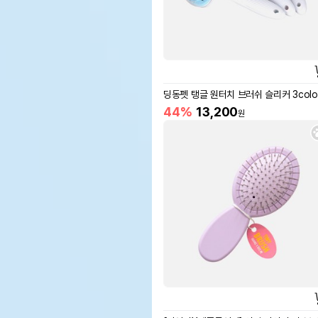
딩동펫 탱글 원터치 브러쉬 슬리커 3colo
44%
13,200
원