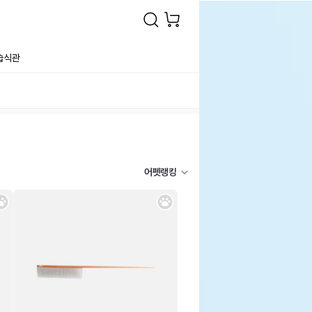
습식관
어펫랭킹