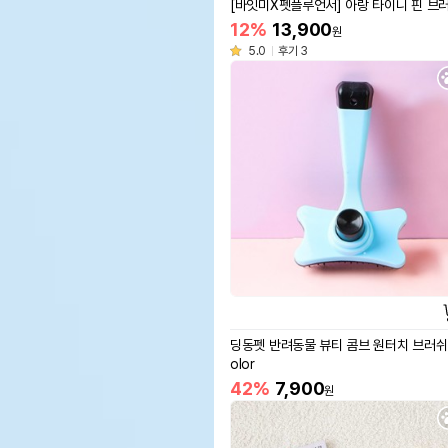
[바잇미X펫플루언서] 아랑 타이니 핀 브
12%
13,900
원
5.0
후기 3
딩동펫 반려동물 뷰티 콤브 원터치 브러쉬 
olor
42%
7,900
원