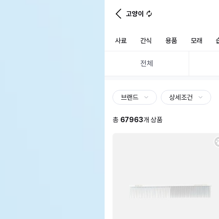
고양이
사료
간식
용품
모래
전체
브랜드
상세조건
총
67963
개 상품