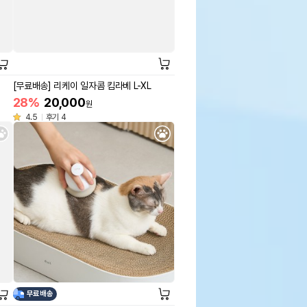
[무료배송] 리케이 일자콤 킴라베 L-XL
28%
20,000
원
4.5
후기 4
무료배송