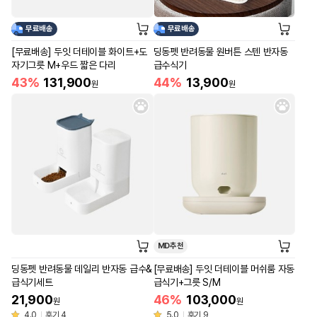
무료배송
무료배송
[무료배송] 두잇 더테이블 화이트+도
딩동펫 반려동물 원버튼 스텐 반자동
자기그릇 M+우드 짧은 다리
급수식기
43%
131,900
44%
13,900
원
원
MD추천
딩동펫 반려동물 데일리 반자동 급수&
[무료배송] 두잇 더테이블 머쉬룸 자동
급식기세트
급식기+그릇 S/M
21,900
46%
103,000
원
원
4.0
후기 4
5.0
후기 9