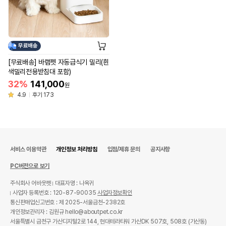
무료배송
[무료배송] 바램펫 자동급식기 밀리(흰
색밀리전용받침대 포함)
32%
141,000
원
4.9
후기 173
서비스 이용약관
개인정보 처리방침
입점/제휴 문의
공지사항
PC버전으로 보기
주식회사 어바웃펫
대표자명 : 나옥귀
사업자 등록번호 : 120-87-90035
사업자정보확인
통신판매업신고번호 : 제 2025-서울금천-2382호
개인정보관리자 : 김원규 hello@aboutpet.co.kr
서울특별시 금천구 가산디지털2로 144, 현대테라타워 가산DK 507호, 508호 (가산동)