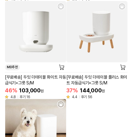
MD추천
[무료배송] 두잇 더테이블 화이트 자동
[무료배송] 두잇 더테이블 플러스 화이
급식기+그릇 S/M
트 자동급식기+그릇 S/M
46%
103,000
37%
144,000
원
원
4.8
후기 16
4.4
후기 56