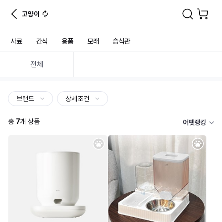
고양이
사료
간식
용품
모래
습식관
전체
브랜드
상세조건
총
7
개 상품
어펫랭킹