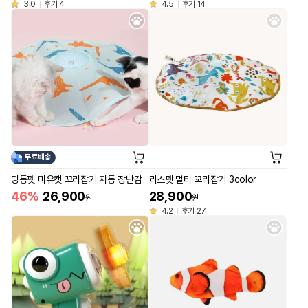
3.0
후기 4
4.5
후기 14
무료배송
딩동펫 미유캣 꼬리잡기 자동 장난감
리스펫 멀티 꼬리잡기 3color
46%
26,900
28,900
원
원
4.2
후기 27