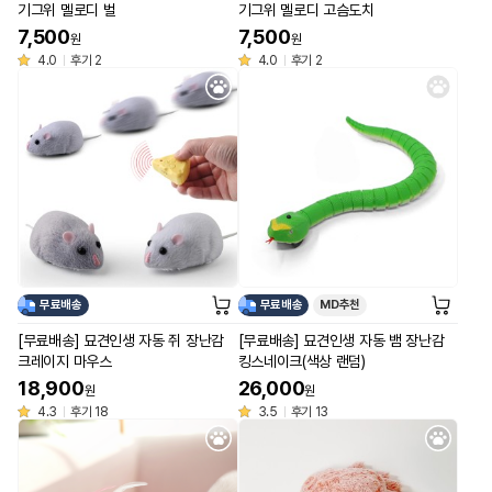
기그위 멜로디 벌
기그위 멜로디 고슴도치
7,500
7,500
원
원
4.0
후기 2
4.0
후기 2
무료배송
무료배송
MD추천
[무료배송] 묘견인생 자동 쥐 장난감
[무료배송] 묘견인생 자동 뱀 장난감
크레이지 마우스
킹스네이크(색상 랜덤)
18,900
26,000
원
원
4.3
후기 18
3.5
후기 13