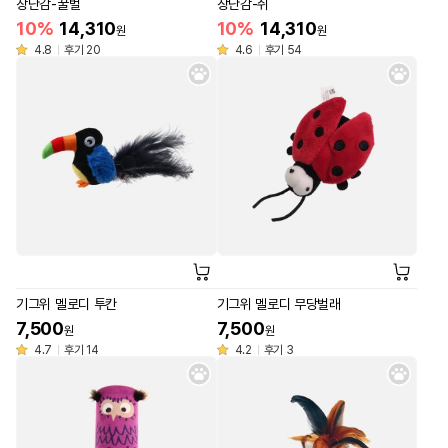
장난감-꿀벌
장난감-쥐
10%
14,310
10%
14,310
원
원
4.8
후기 20
4.6
후기 54
기그위 멜로디 투칸
기그위 멜로디 무당벌래
7,500
7,500
원
원
4.7
후기 14
4.2
후기 3