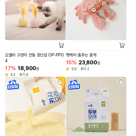
오엘라 고양이 전동 장난감 OP-PP0
펫케어 춤추는 꽃게
4
15%
23,800
원
17%
18,900
원
5.0
후기 2
4.2
후기 4