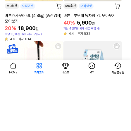
MD추천
오직어펫
MD추천
오직어펫
바른카사모래 6L (4.8kg) (중간입자)
바른두부모래 녹차향 7L 모아보기
모아보기
40%
5,900
원
20%
18,900
개당 4,867원 (6개 세트 구입시)
원
4.4
후기 532
개당 16,500원 (6개 세트 구입시)
4.6
후기 814
HOME
카테고리
베스트
MY
최근본상품
AI검색
AI검색
MD추천
오직어펫
MD추천
바른두부모래 오리지널(우유향) 7L 모
케어캣 올라이프 고양이 건식사료 20
아보기
kg
40%
5,900
3%
43,200
원
원