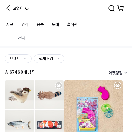
고양이
사료
간식
용품
모래
습식관
전체
브랜드
상세조건
총
67460
개 상품
어펫랭킹