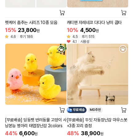
펫케어 춤추는 시리즈 10종 모음
캐티맨 쟈레네코 다다다 냥이 콥타
15%
23,800
10%
4,500
원
원
4.6
후기 186
4.5
후기 515
4.1
사용성
무료배송
MD추천
[무료배송] 딩동펫 반려동물 고양이 사
[무료배송] 두잇 자동장난감 마우스봇
냥본능 병아리 태엽장난감 2colors
+3종 꼬리 증정
44%
6,600
48%
38,900
원
원