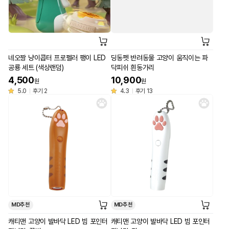
네오짱 냥이콥터 프로펠러 팽이 LED
딩동펫 반려동물 고양이 움직이는 파
공룡 세트 (색상랜덤)
닥피쉬 흰동가리
4,500
10,900
원
원
5.0
후기 2
4.3
후기 13
MD추천
MD추천
캐티맨 고양이 발바닥 LED 빔 포인터
캐티맨 고양이 발바닥 LED 빔 포인터