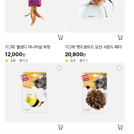
기그위 멜로디 미니터널 부엉
기그위 펫드로이드 모션 사운드 패더
12,000
20,800
원
원
3.8
후기 2
0.5
후기 1