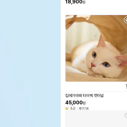
18,900
원
집에가야돼 타이벡 캣터널
45,000
원
5.0
후기 14