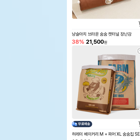
냥슬아치 브라운 숨숨 캣터널 장난감
38%
21,500
원
무료배송
허레이 베이커리 M + 파머 XL 숨숨집 SE