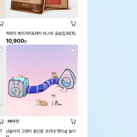
허레이 베이커리&파머 바스락 숨숨집 M/XL
10,900
원
MD추천
T
냥슬아치 고양이 올인원 초거대 캣터널 놀이