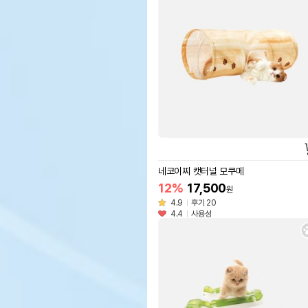
네코이찌 캣터널 모쿠메
12%
17,500
원
4.9
후기 20
4.4
사용성