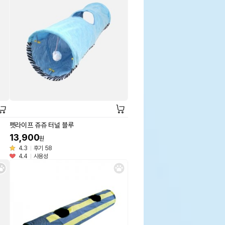
펫라이프 쥬쥬 터널 블루
13,900
원
4.3
후기 58
4.4
사용성