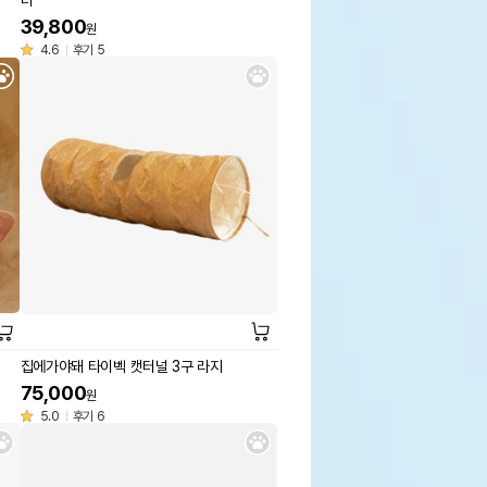
터
39,800
원
4.6
후기 5
집에가야돼 타이벡 캣터널 3구 라지
75,000
원
5.0
후기 6