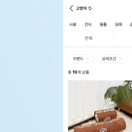
고양이
사료
간식
용품
모래
전체
브랜드
상세조건
총
19
개 상품