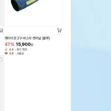
펫라이프 2구 바스락 캣터널 (블루)
47%
15,900
원
4.4
후기 159
4.8
사용성