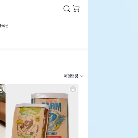
습식관
어펫랭킹