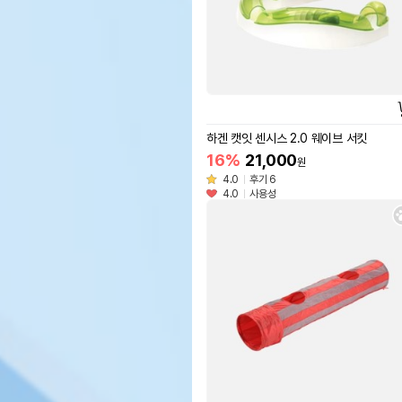
하겐 캣잇 센시스 2.0 웨이브 서킷
16%
21,000
원
4.0
후기 6
4.0
사용성