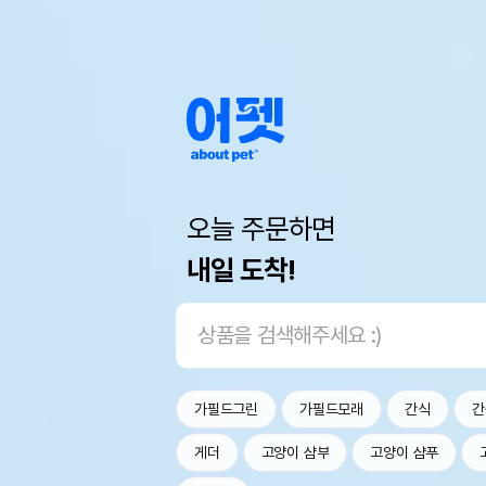
오늘 주문하면
내일 도착!
가필드그린
가필드모래
간식
간
게더
고양이 샴부
고양이 샴푸