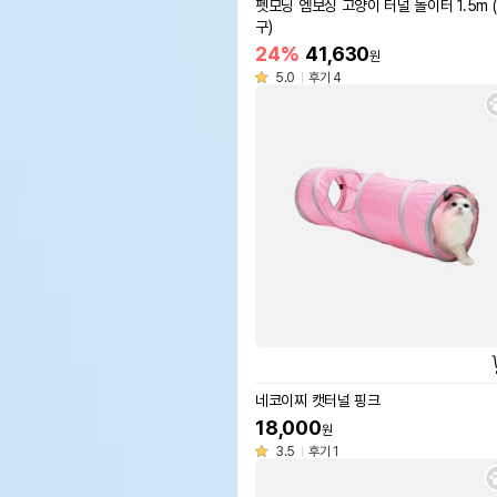
펫모닝 엠보싱 고양이 터널 놀이터 1.5m (
구)
24%
41,630
원
5.0
후기 4
네코이찌 캣터널 핑크
18,000
원
3.5
후기 1