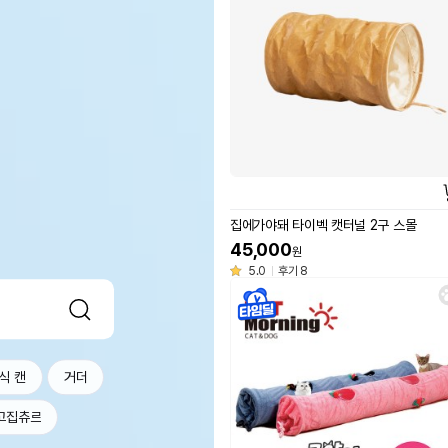
집에가야돼 타이벡 캣터널 2구 스몰
45,000
원
5.0
후기 8
식 캔
거더
고집츄르