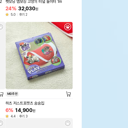
2
펫모닝 엠보싱 고양이 터널 놀이터 1m
24%
32,030
원
5.0
후기 2
MD추천
하츠 저스트포캣츠 숨숨집
6%
14,900
원
4.4
후기 3