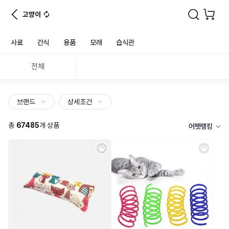
고양이
사료
간식
용품
모래
습식관
전체
브랜드
상세조건
총
67485
개 상품
어펫랭킹