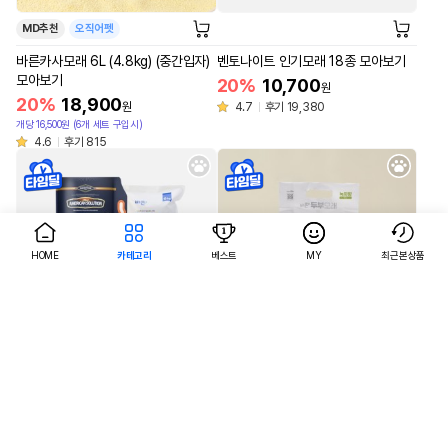
MD추천
오직어펫
바른카사모래 6L (4.8kg) (중간입자)
벤토나이트 인기모래 18종 모아보기
모아보기
20%
10,700
원
20%
18,900
원
4.7
후기 19,380
개당 16,500원 (6개 세트 구입시)
4.6
후기 815
HOME
카테고리
베스트
MY
최근본상품
AI검색
AI검색
MD추천
오직어펫
벤토나이트 인기모래 18종 모아보기
바른두부모래 녹차향 7L 모아보기
20%
10,700
40%
5,900
원
원
개당 4,867원 (6개 세트 구입시)
4.7
후기 19,380