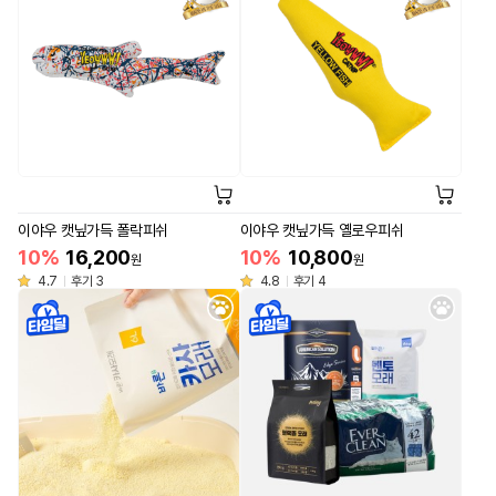
이야우 캣닢가득 폴락피쉬
이야우 캣닢가득 옐로우피쉬
10%
16,200
10%
10,800
원
원
4.7
후기 3
4.8
후기 4