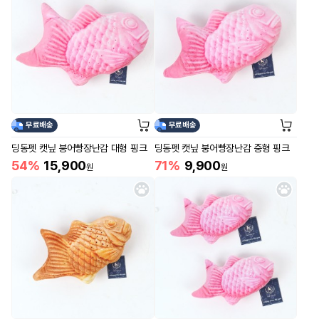
무료배송
무료배송
딩동펫 캣닢 붕어빵장난감 대형 핑크
딩동펫 캣닢 붕어빵장난감 중형 핑크
54%
15,900
71%
9,900
원
원