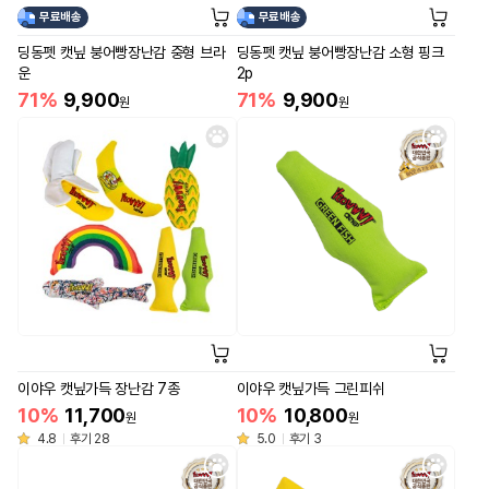
무료배송
무료배송
딩동펫 캣닢 붕어빵장난감 중형 브라
딩동펫 캣닢 붕어빵장난감 소형 핑크
운
2p
71%
9,900
71%
9,900
원
원
이야우 캣닢가득 장난감 7종
이야우 캣닢가득 그린피쉬
10%
11,700
10%
10,800
원
원
4.8
후기 28
5.0
후기 3