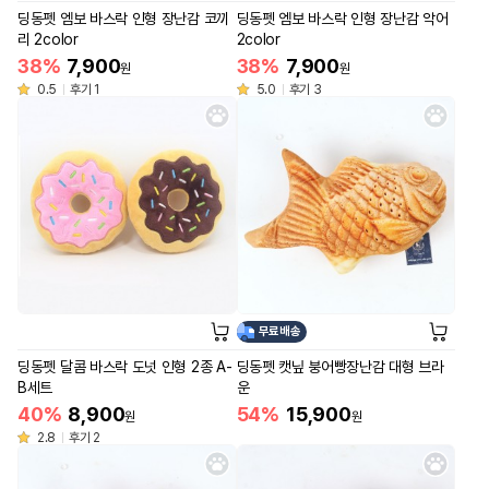
딩동펫 엠보 바스락 인형 장난감 코끼
딩동펫 엠보 바스락 인형 장난감 악어
리 2color
2color
38%
7,900
38%
7,900
원
원
0.5
후기 1
5.0
후기 3
무료배송
딩동펫 달콤 바스락 도넛 인형 2종 A-
딩동펫 캣닢 붕어빵장난감 대형 브라
B세트
운
40%
8,900
54%
15,900
원
원
2.8
후기 2