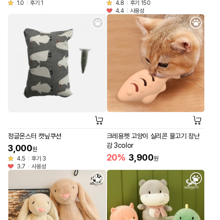
1.0
후기 1
4.8
후기 150
4.4
사용성
정글몬스터 캣닢쿠션
크레용펫 고양이 실리콘 물고기 장난
감 3color
3,000
원
20%
3,900
4.5
후기 3
원
3.7
사용성