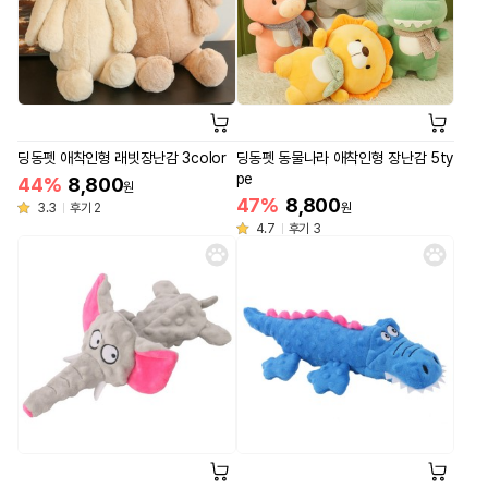
딩동펫 애착인형 래빗장난감 3color
딩동펫 동물나라 애착인형 장난감 5ty
pe
44%
8,800
원
47%
8,800
3.3
후기 2
원
4.7
후기 3