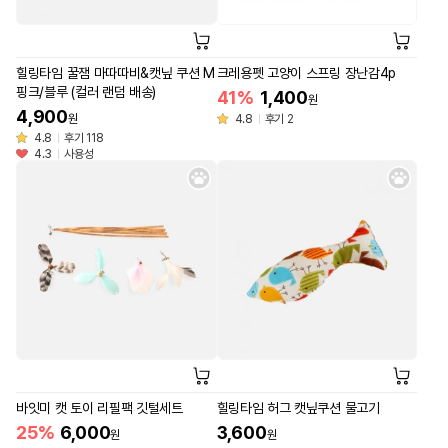
힐링타임 꿀잼 마따따비&캣닢 쿠션 M
크레용펫 고양이 스프링 장난감4p
핑크/블루 (컬러 랜덤 배송)
41%
1,400
원
4,900
원
4.8
후기 2
4.8
후기 118
4.3
사용성
바잇미 캣 토이 리필팩 깃털세트
힐링타임 허그 캣닢쿠션 물고기
25%
6,000
3,600
원
원