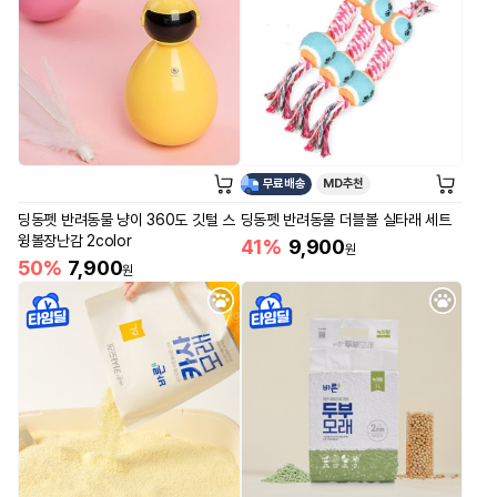
무료배송
MD추천
딩동펫 반려동물 냥이 360도 깃털 스
딩동펫 반려동물 더블볼 실타래 세트
윙볼장난감 2color
41%
9,900
원
50%
7,900
원