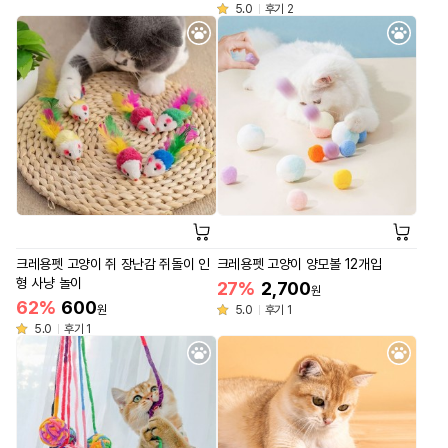
5.0
후기 2
크레용펫 고양이 쥐 장난감 쥐돌이 인
크레용펫 고양이 양모볼 12개입
형 사냥 놀이
27%
2,700
원
62%
600
원
5.0
후기 1
5.0
후기 1