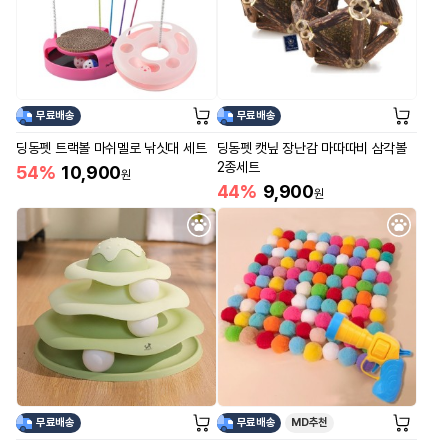
무료배송
무료배송
딩동펫 트랙볼 마쉬멜로 낚싯대 세트
딩동펫 캣닢 장난감 마따따비 삼각볼
2종세트
54%
10,900
원
44%
9,900
원
무료배송
무료배송
MD추천