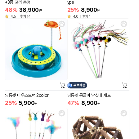
+3종 꼬리 증정
ype
48%
38,900
25%
8,900
원
원
4.5
후기 14
4.0
후기 1
무료배송
딩동펫 마우스트랙 2color
딩동펫 몽글이 낚싯대 세트
25%
5,900
47%
8,900
원
원