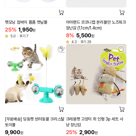
펫모닝 점박이 폼폼 캣닢볼
아아랜드 코코니캡 분리불안 노즈워크
장난감 (1.1cm/1.4cm)
25%
1,950
원
8%
5,500
5.0
후기 7
원
4.3
후기 29
[무료배송] 딩동펫 반려동물 크리스탈
크레용펫 고양이 쥐 인형 3p 세트 사
토이볼
냥 장난감
9,900
25%
2,900
원
원