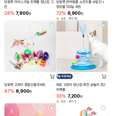
딩동펫 아이스크림 트랙볼 장난감 그
딩동펫 반려동물 소프트볼 슈팅건 +
린
양모볼 100p 세트
28%
7,900
72%
6,900
원
원
4.6
후기 10
무료배송
딩동펫 고양이 종합선물 B세트
레토 고양이 장난감 회전 공놀이 3단
트랙볼
47%
8,900
원
33%
7,200
원
4.0
후기 2