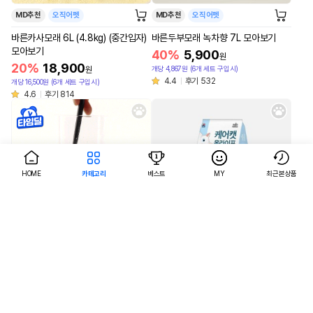
MD추천
오직어펫
MD추천
오직어펫
바른카사모래 6L (4.8kg) (중간입자)
바른두부모래 녹차향 7L 모아보기
모아보기
40%
5,900
원
20%
18,900
개당 4,867원 (6개 세트 구입시)
원
4.4
후기 532
개당 16,500원 (6개 세트 구입시)
4.6
후기 814
HOME
카테고리
베스트
MY
최근본상품
AI검색
AI검색
MD추천
오직어펫
MD추천
바른두부모래 오리지널(우유향) 7L 모
케어캣 올라이프 고양이 건식사료 20
아보기
kg
40%
5,900
3%
43,200
원
원