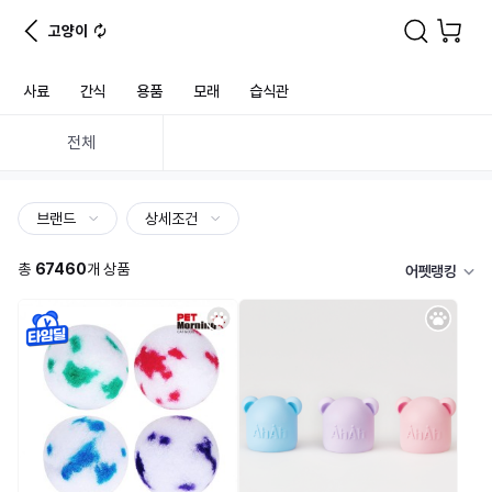
고양이
사료
간식
용품
모래
습식관
전체
브랜드
상세조건
총
67460
개 상품
어펫랭킹