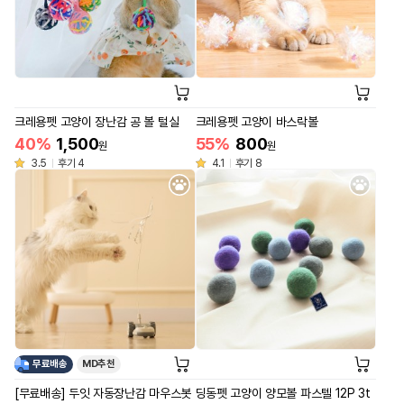
크레용펫 고양이 장난감 공 볼 털실
크레용펫 고양이 바스락볼
40%
1,500
55%
800
원
원
3.5
후기 4
4.1
후기 8
무료배송
MD추천
[무료배송] 두잇 자동장난감 마우스봇
딩동펫 고양이 양모볼 파스텔 12P 3t