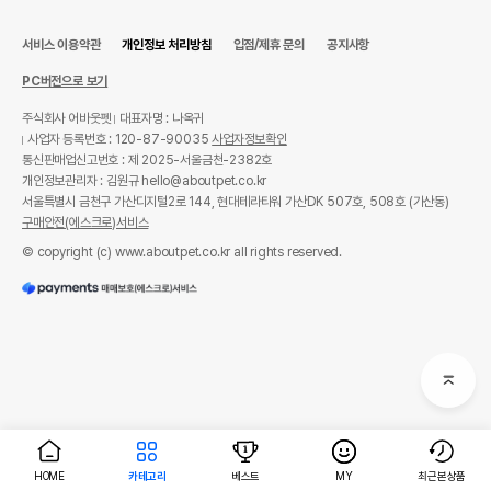
서비스 이용약관
개인정보 처리방침
입점/제휴 문의
공지사항
PC버전으로 보기
주식회사 어바웃펫
대표자명 : 나옥귀
사업자 등록번호 : 120-87-90035
사업자정보확인
통신판매업신고번호 : 제 2025-서울금천-2382호
개인정보관리자 : 김원규 hello@aboutpet.co.kr
서울특별시 금천구 가산디지털2로 144, 현대테라타워 가산DK 507호, 508호 (가산동)
구매안전(에스크로)서비스
© copyright (c) www.aboutpet.co.kr all rights reserved.
HOME
카테고리
베스트
MY
최근본상품