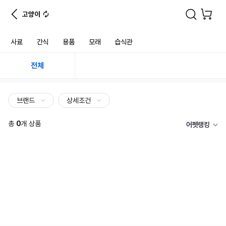
고양이
사료
간식
용품
모래
습식관
전체
브랜드
상세조건
총
0
개 상품
어펫랭킹