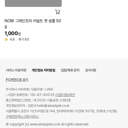
NOW 그레인프리 어덜트 캣 샘플 50
g
1,000
원
4.6
후기 65
서비스 이용약관
개인정보 처리방침
입점/제휴 문의
공지사항
PC버전으로 보기
주식회사 어바웃펫
대표자명 : 나옥귀
사업자 등록번호 : 120-87-90035
사업자정보확인
통신판매업신고번호 : 제 2025-서울금천-2382호
개인정보관리자 : 김원규 hello@aboutpet.co.kr
서울특별시 금천구 가산디지털2로 144, 현대테라타워 가산DK 507호, 508호 (가산동)
구매안전(에스크로)서비스
© copyright (c) www.aboutpet.co.kr all rights reserved.