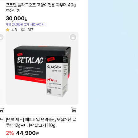
프로덴 플라그오프 고양이전용 파우더 40g
모아보기
30,000
원
개당 27,000원 (2개 세트 구입시)
4.8
후기 317
이트
[면역 세트] 페피테일 면역증진/모질개선 글
루칸 12g+베타락 닭고기 110g
2%
44,900
원