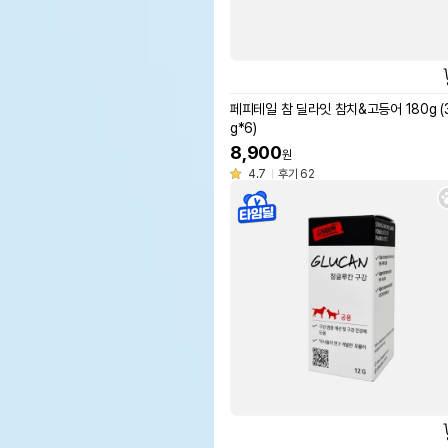
페피테일 참 딜라잇 참치&고등어 180g (
g*6)
8,900
원
4.7
후기 62