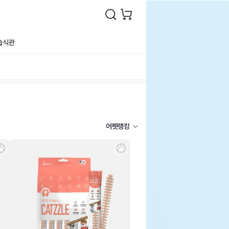
습식관
어펫랭킹