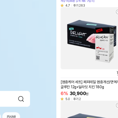
개당 14,000원 (2개 세트 구입시)
4.7
후기 263
[염증케어 세트] 페피테일 염증개선/면역
글루칸 12g+딜라잇 치킨 180g
6%
30,900
원
5.0
후기 2
카사바