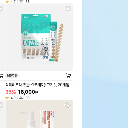
4.7
후기 38
MD추천
닥터페트라 캣즐 요로계&닭고기맛 20개입
35%
18,000
원
4.9
후기 99