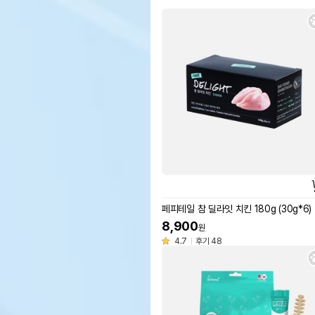
페피테일 참 딜라잇 치킨 180g (30g*6)
8,900
원
4.7
후기 48