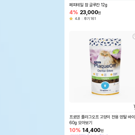
페피테일 참 글루칸 12g
4%
23,000
원
4.8
후기 161
프로덴 플라그오프 고양이 전용 덴탈 바
60g 모아보기
10%
14,400
원