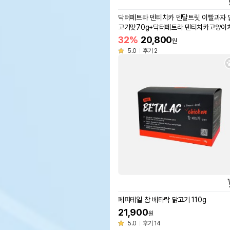
닥터페트라 덴티치카 덴탈트릿 이빨과자 
고기맛70g+닥터페트라 덴티치카고양이
무향60g
32%
20,800
원
5.0
후기 2
페피테일 참 베타락 닭고기 110g
21,900
원
5.0
후기 14