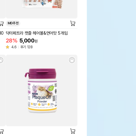
MD추천
30
닥터페트라 캣즐 헤어볼&연어맛 5개입
28%
5,000
원
4.6
후기 128