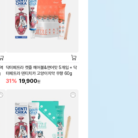
면역
닥터페트라 캣즐 헤어볼&연어맛 5개입 + 닥
g
터페트라 덴티치카 고양이치약 무향 60g
31%
19,900
원