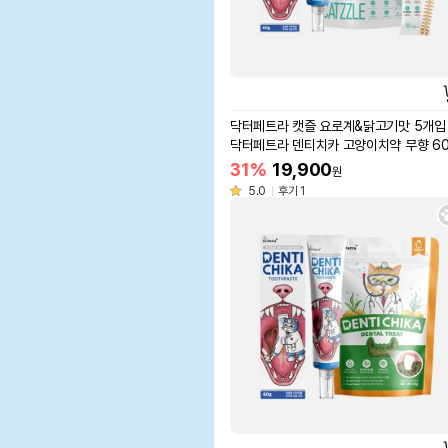
닥터페트라 캣즐 요로계&닭고기맛 5개입 
닥터페트라 덴티치카 고양이치약 무향 60
31%
19,900
원
5.0
후기 1