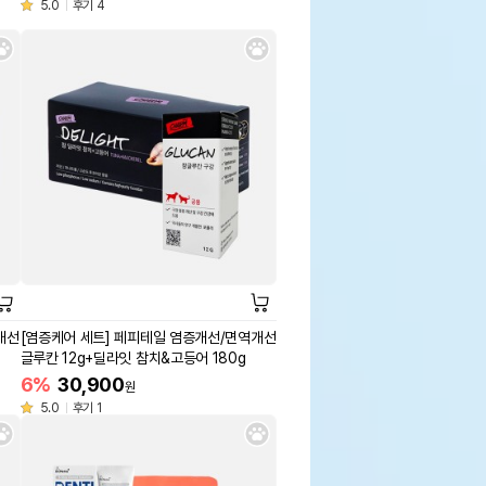
5.0
후기 4
개선
[염증케어 세트] 페피테일 염증개선/면역개선
글루칸 12g+딜라잇 참치&고등어 180g
6%
30,900
원
5.0
후기 1