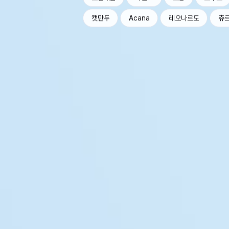
캣만두
Acana
레오나르도
츄