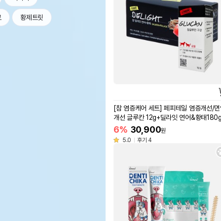
르
황제트릿
[참 염증케어 세트] 페피테일 염증개선/
개선 글루칸 12g+딜라잇 연어&황태180
6%
30,900
원
5.0
후기 4