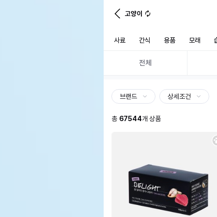
고양이
사료
간식
용품
모래
전체
브랜드
상세조건
총
67544
개 상품