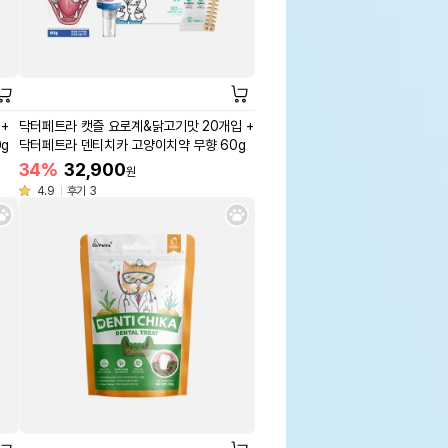
+
닥터페트라 캣즐 요로계&닭고기맛 20개입 +
g
닥터페트라 덴티치카 고양이치약 무향 60g
34%
32,900
원
4.9
후기 3