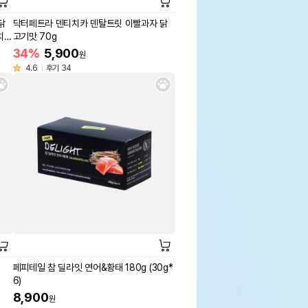
닭
닥터페트라 덴티치카 덴탈트릿 이빨과자 닭
치약
고기맛 70g
34%
5,900
원
4.6
후기 34
페피테일 참 딜라잇 연어&황태 180g (30g*
6)
8,900
원