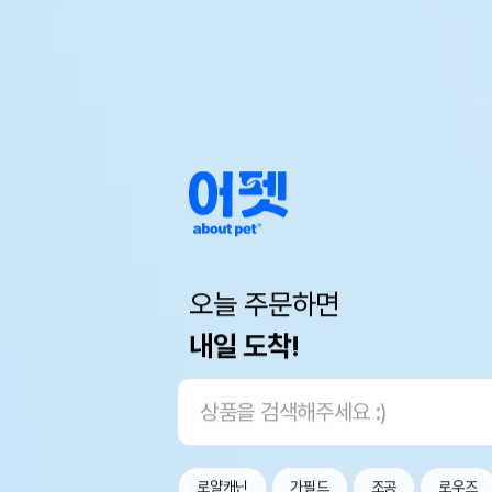
오늘 주문하면
내일 도착!
로얄캐닌
가필드
조공
로우즈