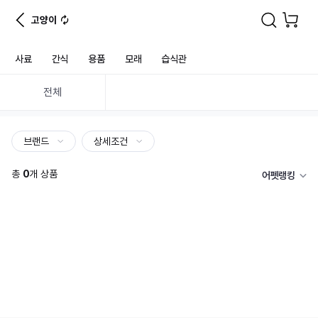
고양이
사료
간식
용품
모래
습식관
전체
브랜드
상세조건
총
0
개 상품
어펫랭킹