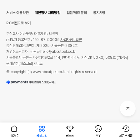
서비스 이용약관
개인정보 처리방침
입점/제휴 문의
공지사항
PC버전으로 보기
주식회사 어바웃펫
대표자명 : 나옥귀
사업자 등록번호 : 120-87-90035
사업자정보확인
통신판매업신고번호 : 제 2025-서울금천-2382호
개인정보관리자 : 김원규 hello@aboutpet.co.kr
서울특별시 금천구 가산디지털2로 144, 현대테라타워 가산DK 507호, 508호 (가산동)
구매안전(에스크로)서비스
© copyright (c) www.aboutpet.co.kr all rights reserved.
HOME
카테고리
베스트
MY
최근본상품