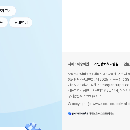
추가쿠폰
트
모래혁명
서비스 이용약관
개인정보 처리방침
입점
주식회사 어바웃펫
대표자명 : 나옥귀
사업자 등
통신판매업신고번호 : 제 2025-서울금천-238
개인정보관리자 : 김원규 hello@aboutpet.co.
서울특별시 금천구 가산디지털2로 144, 현대테라
구매안전(에스크로)서비스
© copyright (c) www.aboutpet.co.kr all r