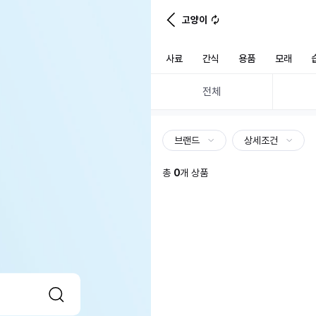
고양이
사료
간식
용품
모래
전체
브랜드
상세조건
총
0
개 상품