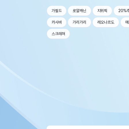
가필드
로얄캐닌
지위픽
20%
카사바
가리가리
레오나르도
매
스크래쳐