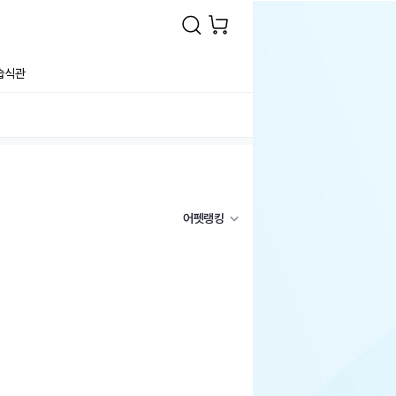
습식관
어펫랭킹