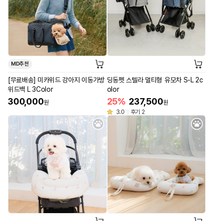
MD추천
[무료배송] 미카위드 강아지 이동가방
딩동펫 스텔라 멀티형 유모차 S-L 2c
위드백 L 3Color
olor
300,000
25%
237,500
원
원
3.0
후기 2