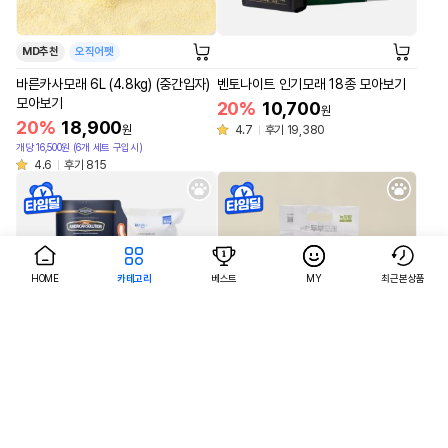
MD추천
오직어펫
바른카사모래 6L (4.8kg) (중간입자)
벤토나이트 인기모래 18종 모아보기
모아보기
20%
10,700
원
20%
18,900
원
4.7
후기 19,380
개당 16,500원 (6개 세트 구입시)
4.6
후기 815
HOME
카테고리
베스트
MY
최근본상품
AI검색
AI검색
MD추천
오직어펫
벤토나이트 인기모래 18종 모아보기
바른두부모래 녹차향 7L 모아보기
20%
10,700
40%
5,900
원
원