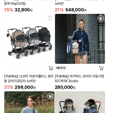
범퍼 바닐라크림
뉴버전
15%
32,800
21%
548,000
원
원
MD추천
[무료배송] 낫쏘빅 아로아플러스 분리
[무료배송] 미카위드 강아지 이동가방
형 강아지유모차 뉴버전
위드백 M 3color
21%
298,000
280,000
원
원