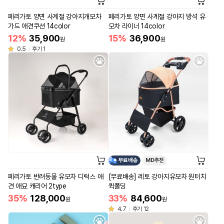
페리가토 양면 사계절 강아지개모차
페리가토 양면 사계절 강아지 방석 유
가드 애견쿠션 14color
모차 라이너 14color
12%
35,900
15%
36,900
원
원
0.5
후기 1
무료배송
MD추천
페리가토 반려동물 유모차 디럭스 애
[무료배송] 레토 강아지유모차 원터치
견 애묘 캐리어 2type
퀵폴딩
35%
128,000
33%
84,600
원
원
4.7
후기 12