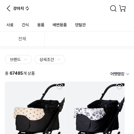
강아지
사료
간식
용품
배변용품
덴탈관
전체
브랜드
상세조건
총
67485
개 상품
어펫랭킹