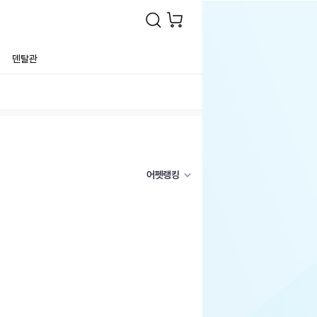
덴탈관
어펫랭킹