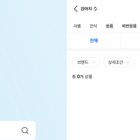
강아지
사료
간식
용품
배변용품
전체
브랜드
상세조건
총
0
개 상품