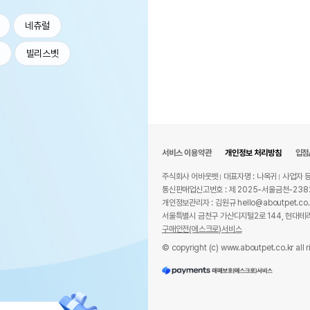
네츄럴
빌리스벳
서비스 이용약관
개인정보 처리방침
입점
주식회사 어바웃펫
대표자명 : 나옥귀
사업자 등
통신판매업신고번호 : 제 2025-서울금천-238
개인정보관리자 : 김원규 hello@aboutpet.co.
서울특별시 금천구 가산디지털2로 144, 현대테라
구매안전(에스크로)서비스
© copyright (c) www.aboutpet.co.kr all r