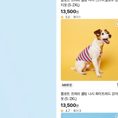
플로트 프레쉬 쿨링 나시 스카이옐로우 
지옷 (S-2XL)
13,500
원
5.0
후기 1
MD추천
플로트 프레쉬 쿨링 나시 화이트레드 강
옷 (S-2XL)
13,500
원
4.7
후기 3