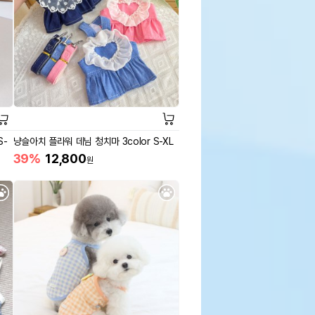
S-
냥슬아치 플라워 데님 청치마 3color S-XL
39%
12,800
원