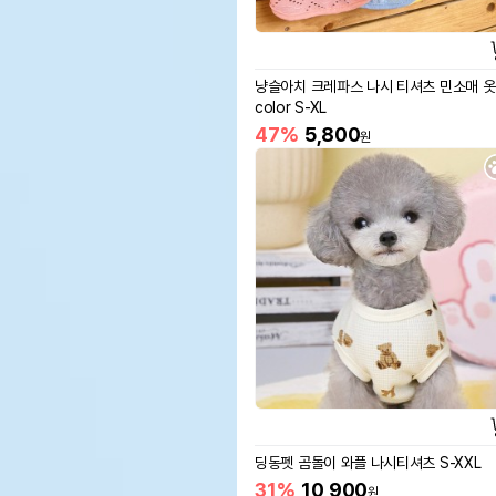
냥슬아치 크레파스 나시 티셔츠 민소매 옷
color S-XL
47%
5,800
원
딩동펫 곰돌이 와플 나시티셔츠 S-XXL
31%
10,900
원