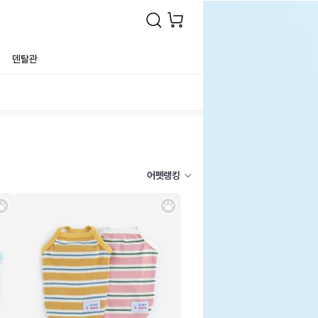
덴탈관
어펫랭킹