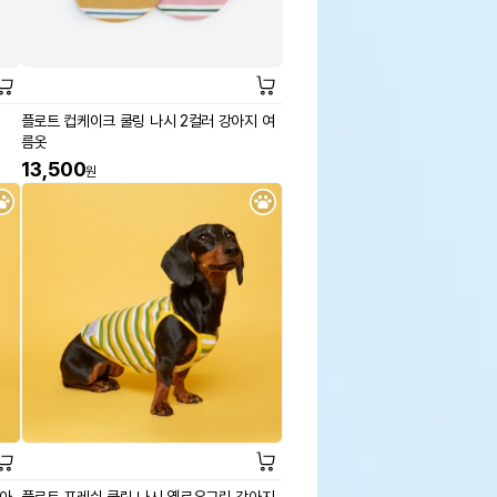
플로트 컵케이크 쿨링 나시 2컬러 강아지 여
름옷
13,500
원