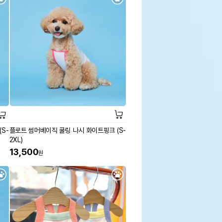
S-
플로트 썸머베이직 쿨링 나시 화이트핑크 (S-
2XL)
13,500
원