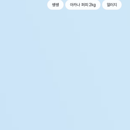
쌩쌩
아카나 퍼피 2kg
알러지