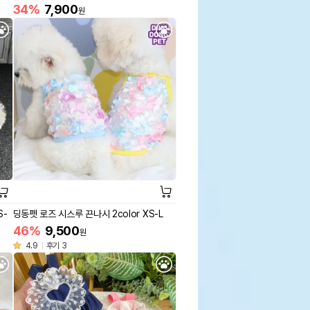
34%
7,900
원
S-
딩동펫 로즈 시스루 끈나시 2color XS-L
46%
9,500
원
4.9
후기 3