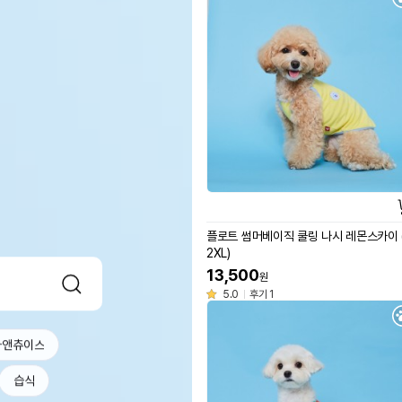
플로트 썸머베이직 쿨링 나시 레몬스카이 (
2XL)
13,500
원
5.0
후기 1
라앤츄이스
습식