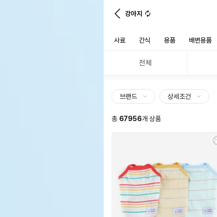
강아지
사료
간식
용품
배변용품
전체
브랜드
상세조건
총
67956
개 상품