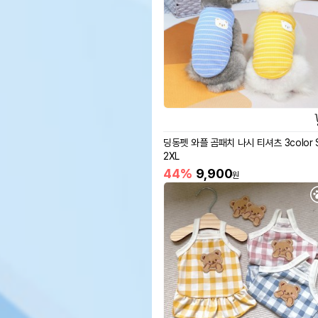
딩동펫 와플 곰패치 나시 티셔츠 3color 
2XL
44%
9,900
원