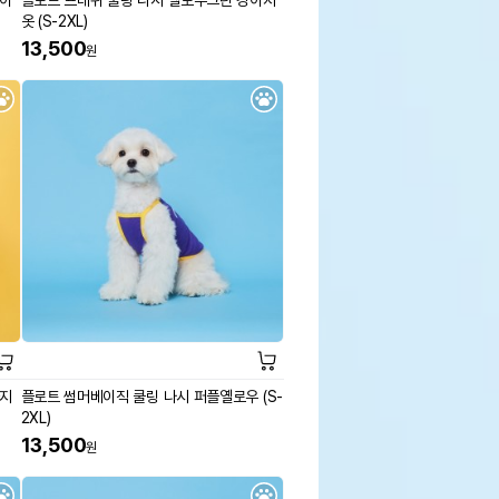
강아
플로트 프레쉬 쿨링 나시 옐로우그린 강아지
옷 (S-2XL)
13,500
원
아지
플로트 썸머베이직 쿨링 나시 퍼플옐로우 (S-
2XL)
13,500
원