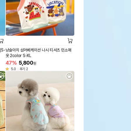
S-
냥슬아치 섬머베케이션 나시 티셔츠 민소매
옷 2color S-XL
47%
5,800
원
5.0
후기 2