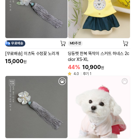
무료배송
MD추천
[무료배송] 이츠독 수정꽃 노리개
딩동펫 한복 똑딱이 스커트 하네스 2c
olor XS-XL
15,000
원
44%
10,900
원
4.0
후기 1