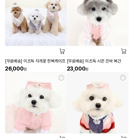
[무료배송] 이츠독 자개꽃 한복케이프
[무료배송] 이츠독 시온 은박 복건
26,000
23,000
원
원