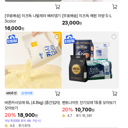
[무료배송] 이츠독 나빌레라 배씨댕기
[무료배송] 이츠독 해원 아얌 S-L
3color
23,000
원
16,000
원
MD추천
오직어펫
바른카사모래 6L (4.8kg) (중간입자)
벤토나이트 인기모래 18종 모아보기
모아보기
20%
10,700
원
20%
18,900
원
4.7
후기 19,381
개당 16,500원 (6개 세트 구입시)
4.6
후기 815