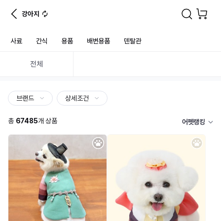
강아지
사료
간식
용품
배변용품
덴탈관
전체
브랜드
상세조건
총
67485
개 상품
어펫랭킹