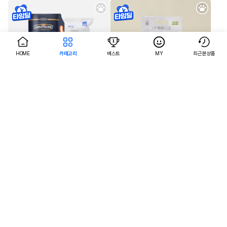
HOME
카테고리
베스트
MY
최근본상품
AI검색
AI검색
MD추천
오직어펫
벤토나이트 인기모래 18종 모아보기
바른두부모래 녹차향 7L 모아보기
20%
10,700
40%
5,900
원
원
개당 4,867원 (6개 세트 구입시)
4.7
후기 19,381
4.4
후기 532