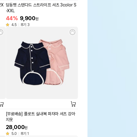
2X
딩동펫 스탠다드 스트라이프 셔츠 3color S
-XXL
44%
9,900
원
4.5
후기 3
[무료배송] 플로트 실내복 파자마 셔츠 강아
지옷
28,000
원
5.0
후기 1