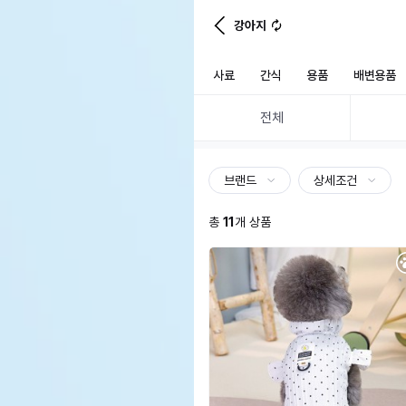
강아지
사료
간식
용품
배변용품
전체
브랜드
상세조건
총
11
개 상품