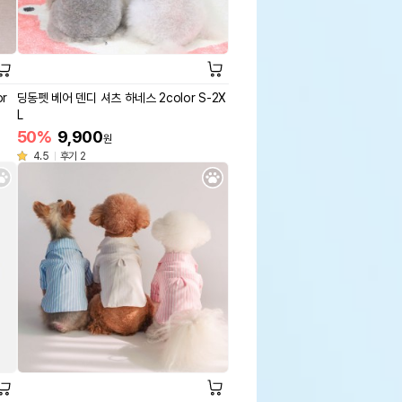
r
딩동펫 베어 덴디 셔츠 하네스 2color S-2X
L
50%
9,900
원
4.5
후기 2