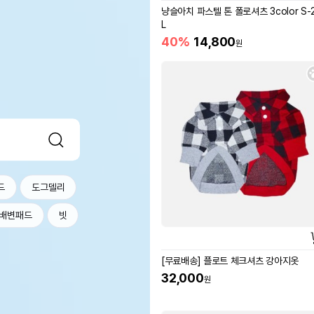
냥슬아치 파스텔 톤 폴로셔츠 3color S-
L
40%
14,800
원
드
도그델리
배변패드
빗
[무료배송] 플로트 체크셔츠 강아지옷
32,000
원