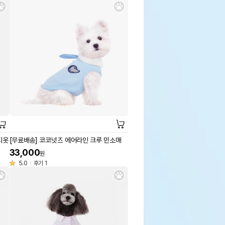
지옷
[무료배송] 코코넛즈 에어라인 크루 민소매
33,000
원
5.0
후기 1