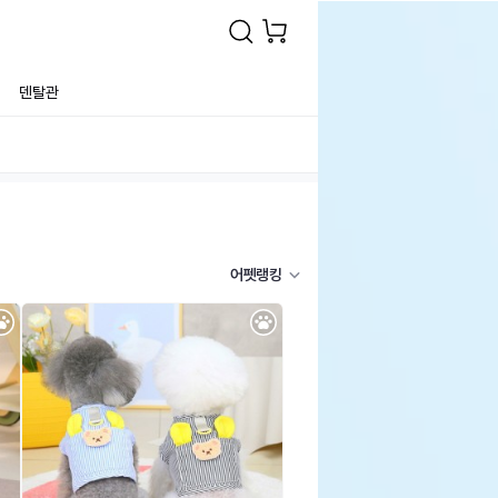
덴탈관
어펫랭킹