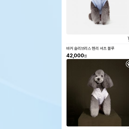
바커 슬리브리스 헨리 셔츠 블루
42,000
원