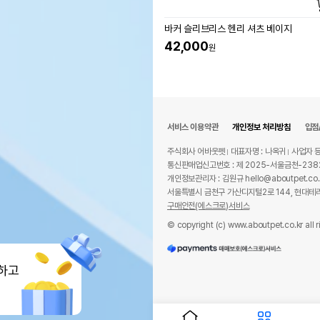
바커 슬리브리스 헨리 셔츠 베이지
42,000
원
서비스 이용약관
개인정보 처리방침
입점
주식회사 어바웃펫
대표자명 : 나옥귀
사업자 등
통신판매업신고번호 : 제 2025-서울금천-238
개인정보관리자 : 김원규 hello@aboutpet.co.
서울특별시 금천구 가산디지털2로 144, 현대테라
구매안전(에스크로)서비스
© copyright (c) www.aboutpet.co.kr all r
하고