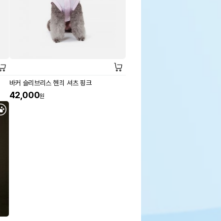
바커 슬리브리스 헨리 셔츠 핑크
42,000
원