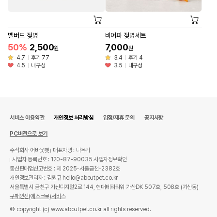
벨버드 젖병
비어파 젖병세트
50%
2,500
7,000
원
원
4.7
후기 77
3.4
후기 4
4.5
내구성
3.5
내구성
서비스 이용약관
개인정보 처리방침
입점/제휴 문의
공지사항
PC버전으로 보기
주식회사 어바웃펫
대표자명 : 나옥귀
사업자 등록번호 : 120-87-90035
사업자정보확인
통신판매업신고번호 : 제 2025-서울금천-2382호
개인정보관리자 : 김원규 hello@aboutpet.co.kr
서울특별시 금천구 가산디지털2로 144, 현대테라타워 가산DK 507호, 508호 (가산동)
구매안전(에스크로)서비스
© copyright (c) www.aboutpet.co.kr all rights reserved.