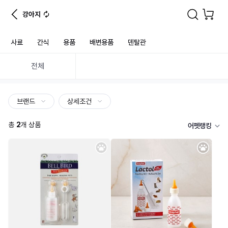
강아지
사료
간식
용품
배변용품
덴탈관
전체
브랜드
상세조건
총
2
개 상품
어펫랭킹