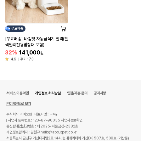
무료배송
[무료배송] 바램펫 자동급식기 밀리(흰
색밀리전용받침대 포함)
32%
141,000
원
4.9
후기 173
서비스 이용약관
개인정보 처리방침
입점/제휴 문의
공지사항
PC버전으로 보기
주식회사 어바웃펫
대표자명 : 나옥귀
사업자 등록번호 : 120-87-90035
사업자정보확인
통신판매업신고번호 : 제 2025-서울금천-2382호
개인정보관리자 : 김원규 hello@aboutpet.co.kr
서울특별시 금천구 가산디지털2로 144, 현대테라타워 가산DK 507호, 508호 (가산동)