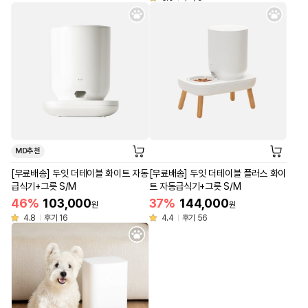
MD추천
[무료배송] 두잇 더테이블 화이트 자동
[무료배송] 두잇 더테이블 플러스 화이
급식기+그릇 S/M
트 자동급식기+그릇 S/M
46%
103,000
37%
144,000
원
원
4.8
후기 16
4.4
후기 56