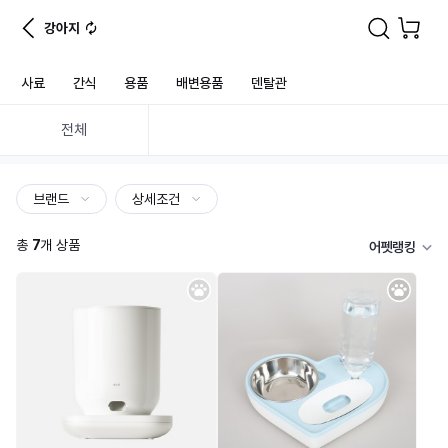
강아지
사료
간식
용품
배변용품
덴탈관
전체
브랜드
상세조건
총
7
개 상품
어펫랭킹