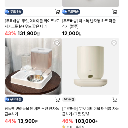
무료배송
무료배송
[무료배송] 두잇 더테이블 화이트+도
[무료배송] 이츠독 반자동 하트 더블
자기그릇 M+우드 짧은 다리
식기 (블루)
43%
131,900
12,000
원
원
무료배송
MD추천
딩동펫 반려동물 원버튼 스텐 반자동
[무료배송] 두잇 더테이블 머쉬룸 자동
급수식기
급식기+그릇 S/M
44%
13,900
46%
103,000
원
원
5.0
후기 9