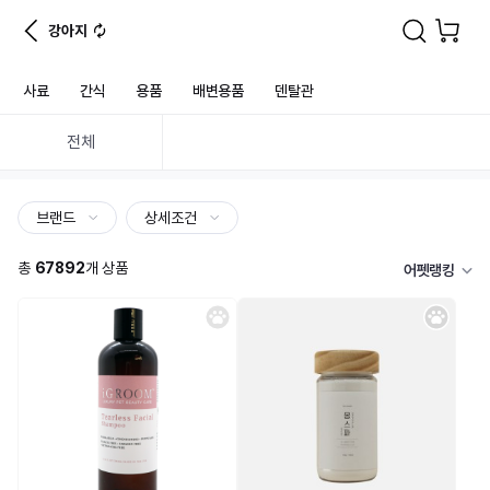
강아지
사료
간식
용품
배변용품
덴탈관
전체
브랜드
상세조건
총
67892
개 상품
어펫랭킹