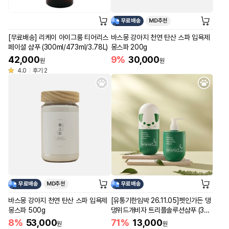
무료배송
MD추천
[무료배송] 리케이 아이그룸 티어리스
바스몽 강아지 천연 탄산 스파 입욕제
페이셜 샴푸 (300ml/473ml/3.78L)
몽스파 200g
42,000
9%
30,000
원
원
4.0
후기 2
무료배송
MD추천
무료배송
바스몽 강아지 천연 탄산 스파 입욕제
[유통기한임박 26.11.05]펫인가든 댕
몽스파 500g
댕위드개비자 트리플솔루션샴푸 (300
ml 2개)
8%
53,000
71%
13,000
원
원