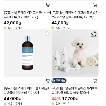
[무료배송] 리케이 아이그룸 바나나 샴
[무료배송] 리케이 아이그룸 트루 칼라
푸 (300ml/473ml/3.78L)
브라이트닝 샴푸 (300ml/473ml/3.7
8L)
42,000
44,000
원
원
5.0
후기 3
4.5
후기 2
무료배송
[무료배송] 리케이 아이그룸 디셰딩&
[무료배송] 딩동펫 페일어스 세라마이
디탱글링 컨디셔너 모아보기
드 저자극 마일드 샴푸 500ml
44,000
44%
17,700
원
원
4.5
후기 8
5.0
후기 1