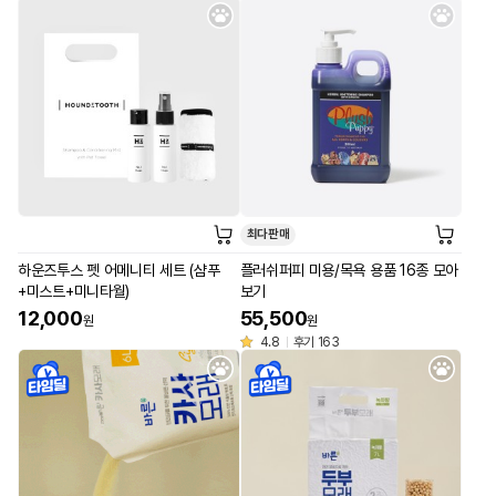
최다판매
하운즈투스 펫 어메니티 세트 (샴푸
플러쉬퍼피 미용/목욕 용품 16종 모아
+미스트+미니타월)
보기
12,000
55,500
원
원
4.8
후기 163