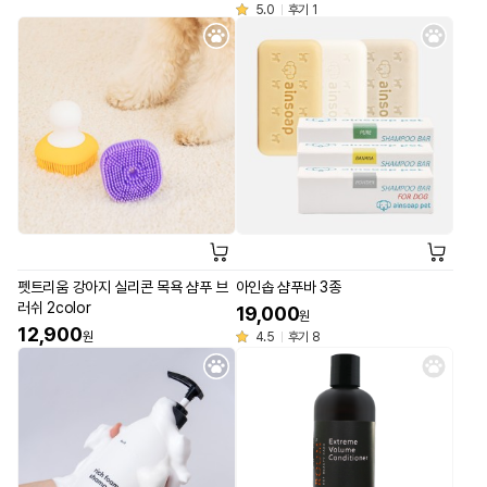
5.0
후기 1
펫트리움 강아지 실리콘 목욕 샴푸 브
아인솝 샴푸바 3종
러쉬 2color
19,000
원
12,900
원
4.5
후기 8