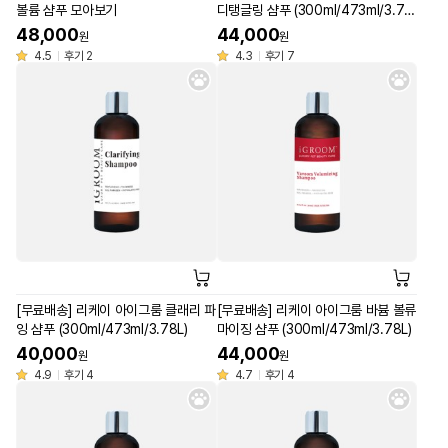
볼륨 샴푸 모아보기
디탱글링 샴푸 (300ml/473ml/3.78
L)
48,000
44,000
원
원
4.5
후기 2
4.3
후기 7
[무료배송] 리케이 아이그룸 클래리 파
[무료배송] 리케이 아이그룸 바븀 볼류
잉 샴푸 (300ml/473ml/3.78L)
마이징 샴푸 (300ml/473ml/3.78L)
40,000
44,000
원
원
4.9
후기 4
4.7
후기 4