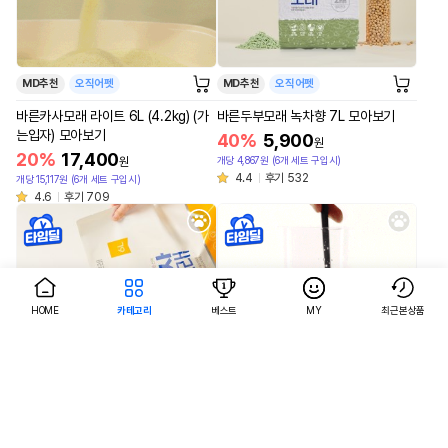
MD추천
오직어펫
MD추천
오직어펫
바른카사모래 라이트 6L (4.2kg) (가
바른두부모래 녹차향 7L 모아보기
는입자) 모아보기
40%
5,900
원
20%
17,400
개당 4,867원 (6개 세트 구입시)
원
4.4
후기 532
개당 15,117원 (6개 세트 구입시)
4.6
후기 709
HOME
카테고리
베스트
MY
최근본상품
AI검색
AI검색
MD추천
오직어펫
MD추천
오직어펫