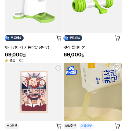
무료배송
무료배송
펫긱 강아지 지능개발 장난감
펫긱 플레이본
69,000
69,000
원
원
5.0
후기 1
MD추천
MD추천
오직어펫