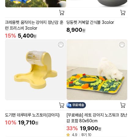
크레용펫 움직이는 강아지 장난감 훈
딩동펫 거북알 간식볼 3color
련 프리스비 3color
8,900
원
15%
5,400
원
무료배송
도기맨 데루데루 노즈토이(강아지)
[무료배송] 레토 강아지 노즈워크 장난
감 포함 80x60cm
10%
19,710
원
33%
19,900
원
4.9
후기 10