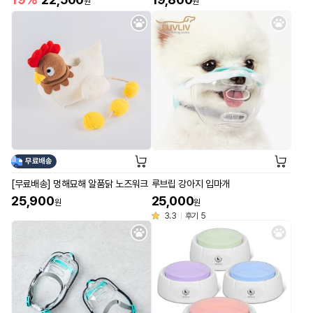
원
원
무료배송
[무료배송] 멍해묘해 알품닭 노즈워크
루브립 강아지 입마개
25,900
25,000
원
원
3.3
후기 5