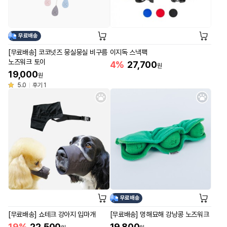
무료배송
[무료배송] 코코넛즈 뭉실뭉실 비구름
이지독 스낵팩
노즈워크 토이
4%
27,700
원
19,000
원
5.0
후기 1
무료배송
[무료배송] 쇼테크 강아지 입마개
[무료배송] 멍해묘해 강낭콩 노즈워크
19%
22,500
19,800