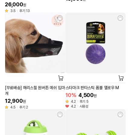
26,000
원
3.5
후기 13
[무료배송] 해리스힐 원버튼 메쉬 입마
스타마크 판타스틱 폼볼 옐로우 M
개
10%
4,500
원
12,900
원
4.2
후기 5
4.2
사용성
4.5
후기 2