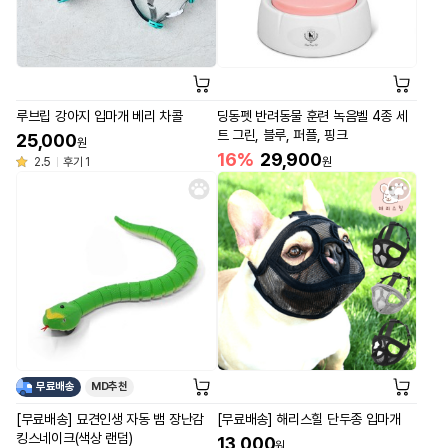
루브립 강아지 입마개 베리 차콜
딩동펫 반려동물 훈련 녹음벨 4종 세
트 그린, 블루, 퍼플, 핑크
25,000
원
16%
29,900
2.5
후기 1
원
무료배송
MD추천
[무료배송] 묘견인생 자동 뱀 장난감
[무료배송] 해리스힐 단두종 입마개
킹스네이크(색상 랜덤)
13,000
원