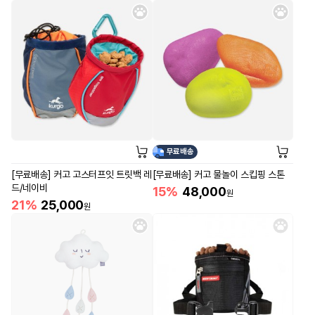
무료배송
[무료배송] 커고 고스터프잇 트릿백 레
[무료배송] 커고 물놀이 스킵핑 스톤
드/네이비
15%
48,000
원
21%
25,000
원