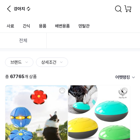
강아지
사료
간식
용품
배변용품
덴탈관
전체
브랜드
상세조건
총
67765
개 상품
어펫랭킹