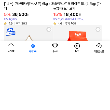
[1박스] 모래혁명V(카사벤토) 6kg x 3
바른카사모래 라이트 6L (4.2kg) (가
개
는입자) 모아보기
5%
36,500
15%
18,400
원
원
개당 12,167원
개당 16,217원 (6개 세트 구입시)
4.6
후기 393
4.6
후기 709
HOME
카테고리
베스트
MY
최근본상품
AI검색
AI검색
MD추천
오직어펫
바른 숨숨하우스 스크래쳐
닥터펠리스 카사벤토 하드볼 4.3kg
모아보기
55%
23,900
원
21%
13,900
4.8
후기 48
원
개당 13,400원 (4개 세트 구입시)
4.7
후기 197