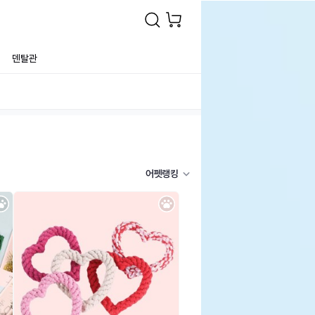
덴탈관
어펫랭킹