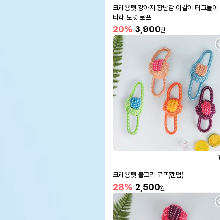
크레용펫 강아지 장난감 이갈이 터그놀이
타래 도넛 로프
20%
3,900
원
크레용펫 볼고리 로프(랜덤)
28%
2,500
원