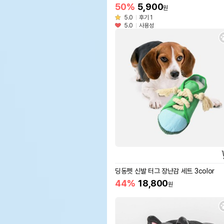
50%
5,900
원
5.0
후기 1
5.0
사용성
딩동펫 신발 터그 장난감 세트 3color
44%
18,800
원