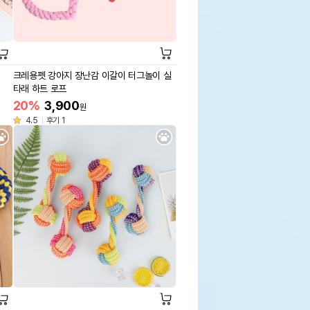
크레용펫 강아지 장난감 이갈이 터그놀이 실
타래 하트 로프
20%
3,900
원
4.5
후기 1