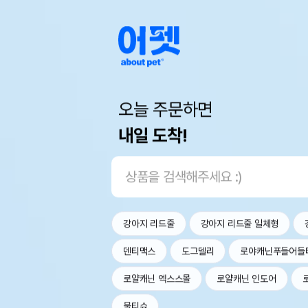
오늘 주문하면
내일 도착!
강아지 리드줄
강아지 리드줄 일체형
덴티맥스
도그델리
로야캐닌푸들어들
로얄캐닌 엑스스몰
로얄캐닌 인도어
물티슈