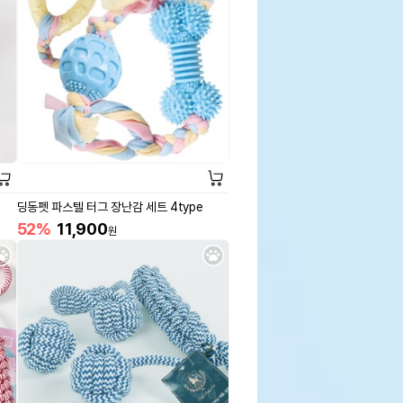
딩동펫 파스텔 터그 장난감 세트 4type
52%
11,900
원