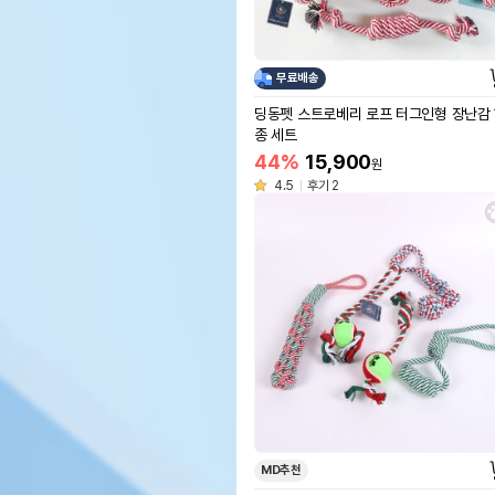
무료배송
딩동펫 스트로베리 로프 터그인형 장난감 
종 세트
44%
15,900
원
4.5
후기 2
MD추천