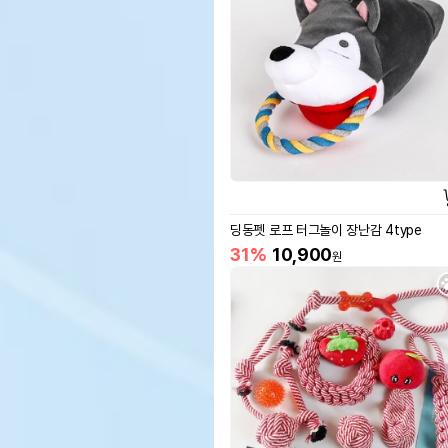
딩동펫 로프 터그놀이 장난감 4type
31%
10,900
원