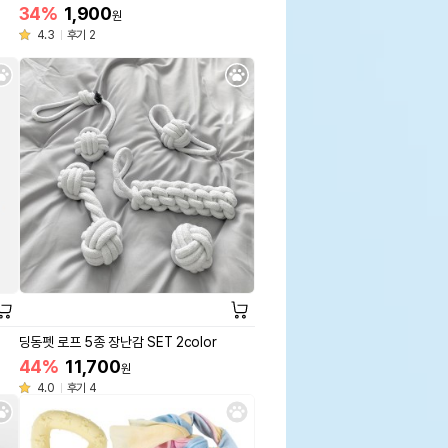
34%
1,900
원
4.3
후기 2
딩동펫 로프 5종 장난감 SET 2color
44%
11,700
원
4.0
후기 4