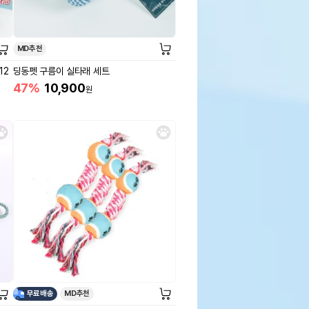
MD추천
12
딩동펫 구름이 실타래 세트
47%
10,900
원
무료배송
MD추천