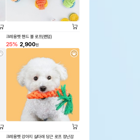
크레용펫 핸드 볼 로프(랜덤)
25%
2,900
원
크레용펫 강아지 실타래 당근 로프 장난감