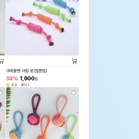
크레용펫 사탕 로프(랜덤)
34%
1,900
원
5.0
후기 1