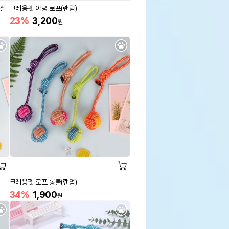
 실
크레용펫 아령 로프(랜덤)
23%
3,200
원
크레용펫 로프 롱볼(랜덤)
34%
1,900
원