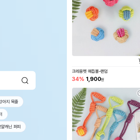
크레용펫 매듭볼-랜덤
34%
1,900
원
강아지 목줄
터
로얄캐닌 퍼피