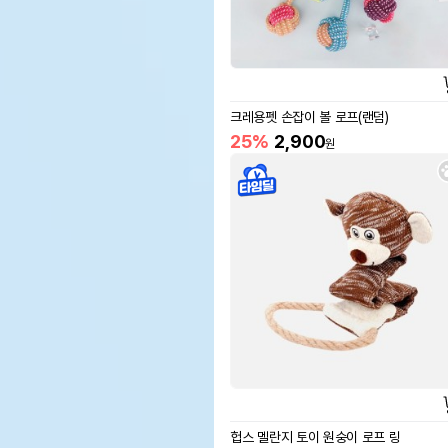
크레용펫 손잡이 볼 로프(랜덤)
25%
2,900
원
헙스 멜란지 토이 원숭이 로프 링