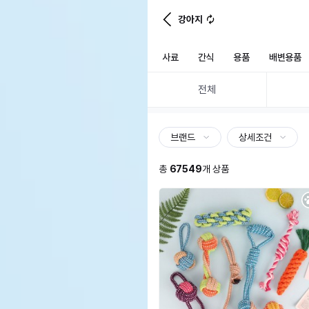
강아지
사료
간식
용품
배변용품
전체
브랜드
상세조건
총
67549
개 상품