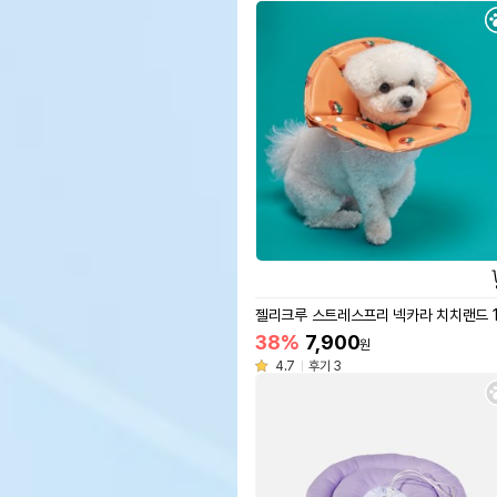
젤리크루 스트레스프리 넥카라 치치랜드 
38%
7,900
원
4.7
후기 3