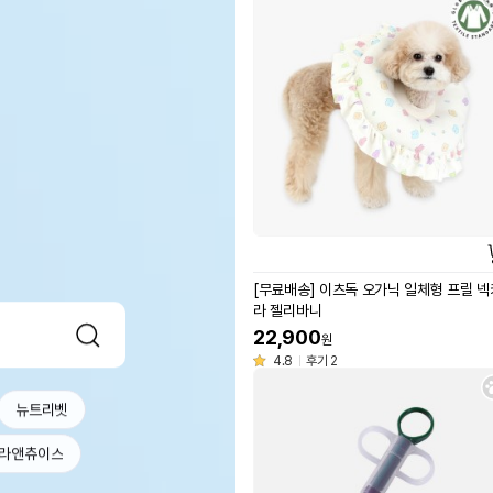
[무료배송] 이츠독 오가닉 일체형 프릴 넥
라 젤리바니
22,900
원
4.8
후기 2
뉴트리벳
라앤츄이스