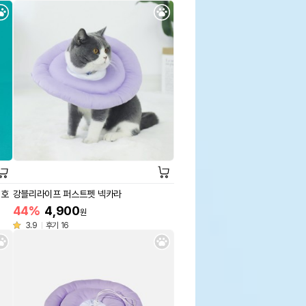
1호
강블리라이프 퍼스트펫 넥카라
44%
4,900
원
3.9
후기 16