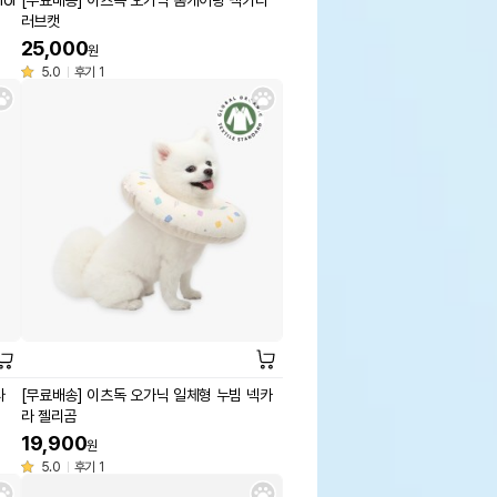
or
[무료배송] 이츠독 오가닉 홈케어링 넥카라
러브캣
25,000
원
5.0
후기 1
라
[무료배송] 이츠독 오가닉 일체형 누빔 넥카
라 젤리곰
19,900
원
5.0
후기 1