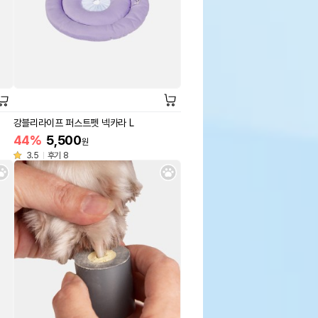
강블리라이프 퍼스트펫 넥카라 L
44%
5,500
원
3.5
후기 8