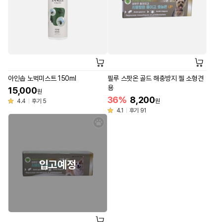
아인솝 노벅미스트 150ml
필루 스팟온 골드 해충방지 젤 소형견
용
15,000
원
36%
8,200
4.4
후기 5
원
4.1
후기 91