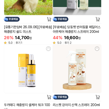
무료배송
무료배송
[유통기한임박 26.09.06][무료배송]
[무료배송] 딩동펫 반려동물 페일어스
해충방지 쉴드 미스트
아웃케어 해충방지 스프레이 200ml
26%
14,700
44%
16,600
원
원
5.0
후기 1
5.0
후기 2
무료배송
두카메디 해충방지 셀케어 워크 100
리스펫 강아지 산책 스프레이 200ml