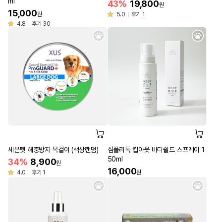
ml
43%
19,800
원
15,000
원
5.0
후기 1
4.8
후기 30
세븐펫 해충방지 목걸이 (색상랜덤)
심플리독 킵아웃 바디쉴드 스프레이 1
50ml
34%
8,900
원
16,000
4.0
후기 1
원