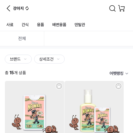
강아지
사료
간식
용품
배변용품
덴탈관
전체
브랜드
상세조건
총
15
개 상품
어펫랭킹