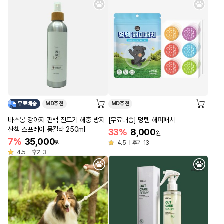
무료배송
MD추천
MD추천
바스몽 강아지 편백 진드기 해충 방지
[무료배송] 멍템 해피패치
산책 스프레이 몽킬라 250ml
33%
8,000
원
7%
35,000
원
4.5
후기 13
4.5
후기 3