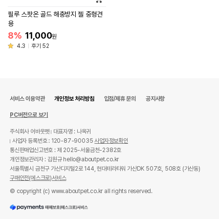
필루 스팟온 골드 해충방지 젤 중형견
용
8%
11,000
원
4.3
후기 52
서비스 이용약관
개인정보 처리방침
입점/제휴 문의
공지사항
PC버전으로 보기
주식회사 어바웃펫
대표자명 : 나옥귀
사업자 등록번호 : 120-87-90035
사업자정보확인
통신판매업신고번호 : 제 2025-서울금천-2382호
개인정보관리자 : 김원규 hello@aboutpet.co.kr
서울특별시 금천구 가산디지털2로 144, 현대테라타워 가산DK 507호, 508호 (가산동)
구매안전(에스크로)서비스
© copyright (c) www.aboutpet.co.kr all rights reserved.