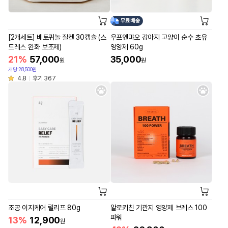
무료배송
[2개세트] 베토퀴놀 질켄 30캡슐 (스
우프앤먀오 강아지 고양이 순수 초유
트레스 완화 보조제)
영양제 60g
21%
57,000
35,000
원
원
개당 28,500원
4.8
후기 367
조공 이지케어 릴리프 80g
알로키친 기관지 영양제 브레스 100
파워
13%
12,900
원