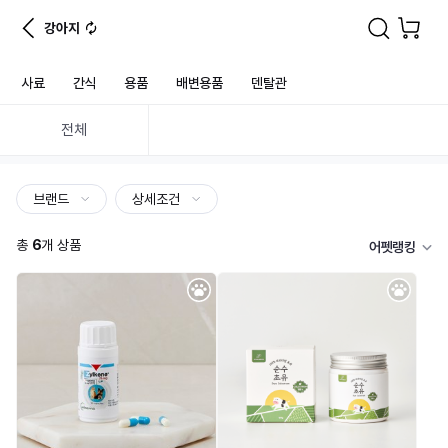
강아지
사료
간식
용품
배변용품
덴탈관
전체
브랜드
상세조건
총
6
개 상품
어펫랭킹