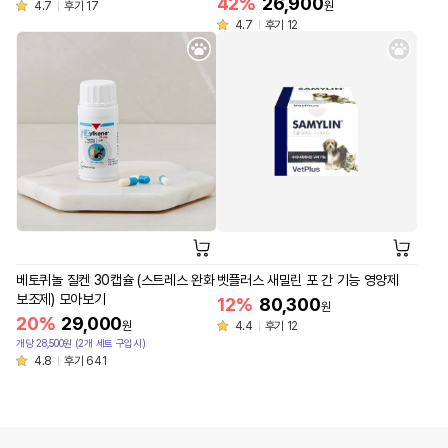
42%
26,900
4.7
후기 17
원
4.7
후기 12
베토퀴놀 질켄 30캡슐 (스트레스 완화
벳플러스 새밀린 포 간 기능 영양제
보조제) 모아보기
12%
80,300
원
20%
29,000
원
4.4
후기 12
개당 28,500원 (2개 세트 구입시)
4.8
후기 641