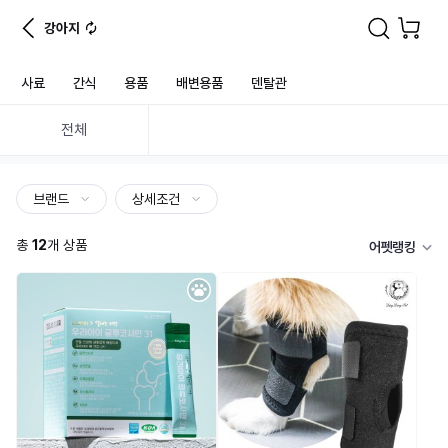
강아지
사료
간식
용품
배변용품
덴탈관
전체
브랜드
상세조건
총
12
개 상품
어펫랭킹