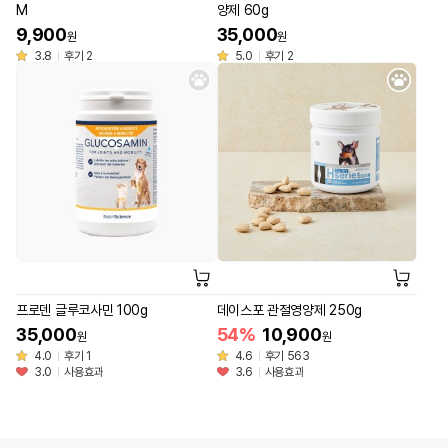
M
양제 60g
9,900
35,000
원
원
3.8
후기 2
5.0
후기 2
프로덴 글루코사민 100g
데이스포 관절영양제 250g
35,000
54%
10,900
원
원
4.0
후기 1
4.6
후기 563
3.0
사용효과
3.6
사용효과