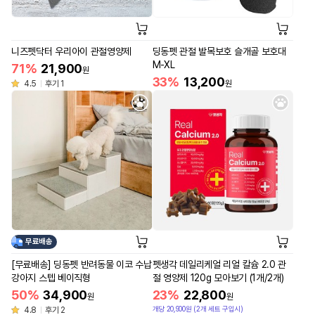
니즈펫닥터 우리아이 관절영양제
딩동펫 관절 발목보호 슬개골 보호대
M-XL
71%
21,900
원
33%
13,200
4.5
후기 1
원
무료배송
[무료배송] 딩동펫 반려동물 이코 수납
펫생각 데일리케얼 리얼 칼슘 2.0 관
강아지 스텝 베이직형
절 영양제 120g 모아보기 (1개/2개)
50%
34,900
23%
22,800
원
원
개당 20,900원 (2개 세트 구입시)
4.8
후기 2