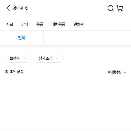
강아지
사료
간식
용품
배변용품
덴탈관
전체
브랜드
상세조건
총
0
개 상품
어펫랭킹