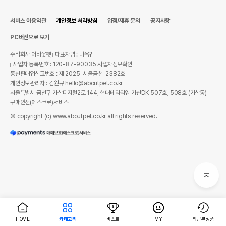
서비스 이용약관
개인정보 처리방침
입점/제휴 문의
공지사항
PC버전으로 보기
주식회사 어바웃펫
대표자명 : 나옥귀
사업자 등록번호 : 120-87-90035
사업자정보확인
통신판매업신고번호 : 제 2025-서울금천-2382호
개인정보관리자 : 김원규 hello@aboutpet.co.kr
서울특별시 금천구 가산디지털2로 144, 현대테라타워 가산DK 507호, 508호 (가산동)
구매안전(에스크로)서비스
© copyright (c) www.aboutpet.co.kr all rights reserved.
HOME
카테고리
베스트
MY
최근본상품