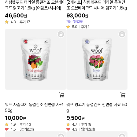
하림펫푸드 더리얼 동결건조 오븐베이
[2개세트] 하림펫푸드 더리얼 동결건
크드 닭고기 1.6kg (어덜트/시니어)
조 오븐베이크드 시니어 닭고기 1.6kg
46,500
93,000
원
원
개당 46,500원
4.3
후기 17
5.0
후기 1
워프 사슴고기 동결건조 전연령 사료
워프 양고기 동결건조 전연령 사료 50
50g
g
10,000
9,500
원
원
4.9
후기 43
4.7
후기 18
4.5
맛(기호성)
4.3
맛(기호성)