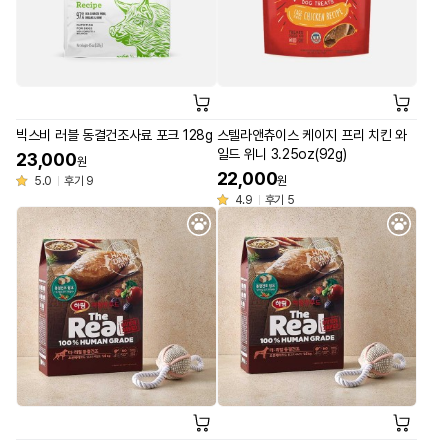
빅스비 러블 동결건조사료 포크 128g
스텔라앤츄이스 케이지 프리 치킨 와
일드 위니 3.25oz(92g)
23,000
원
22,000
5.0
후기 9
원
4.9
후기 5