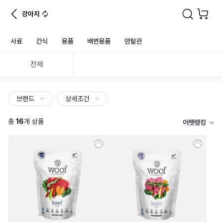
강아지
사료
간식
용품
배변용품
덴탈관
전체
브랜드
상세조건
총
16
개 상품
어펫랭킹