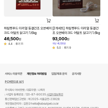
하림펫푸드 더리얼 동결건조 오븐베이
[2개세트] 하림펫푸드 더리얼 동결건
크드 어덜트 닭고기 1.6kg
조 오븐베이크드 어덜트 닭고기 1.6kg
46,500
93,000
원
원
개당 46,500원
4.4
후기 11
5.0
후기 9
서비스 이용약관
개인정보 처리방침
입점/제휴 문의
공지사항
PC버전으로 보기
주식회사 어바웃펫
대표자명 : 나옥귀
사업자 등록번호 : 120-87-90035
사업자정보확인
통신판매업신고번호 : 제 2025-서울금천-2382호
개인정보관리자 : 김원규 hello@aboutpet.co.kr