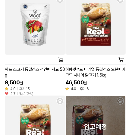
워프 소고기 동결건조 전연령 사료 50
하림펫푸드 더리얼 동결건조 오븐베이
g
크드 시니어 닭고기 1.6kg
9,500
46,500
원
원
4.9
후기 15
4.0
후기 6
4.7
맛(기호성)