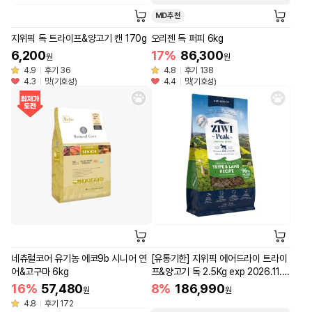
MD추천
지위픽 독 트라이프&양고기 캔 170g
오리젠 독 퍼피 6kg
6,200
17%
86,300
원
원
4.9
후기 36
4.8
후기 138
4.3
맛(기호성)
4.4
맛(기호성)
네츄럴코어 유기농 에코9b 시니어 연
[유통기한] 지위픽 에어드라이 트라이
어&고구마 6kg
프&양고기 독 2.5Kg exp 2026.11.1
2
16%
57,480
8%
186,990
원
원
4.8
후기 172