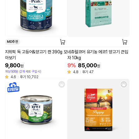
MD추천
지위픽 독 고등어&양고기 캔 390g 모
네츄럴코어 유기농 에코1 양고기 큰입
아보기
자 10kg
9,800
9%
85,000
원
원
개당 500원 (2개 세트 구입시)
4.8
후기 47
4.6
후기 10,702