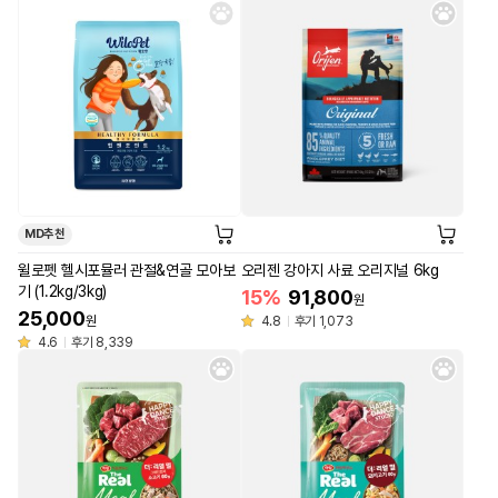
MD추천
윌로펫 헬시포뮬러 관절&연골 모아보
오리젠 강아지 사료 오리지널 6kg
기 (1.2kg/3kg)
15%
91,800
원
25,000
원
4.8
후기 1,073
4.6
후기 8,339