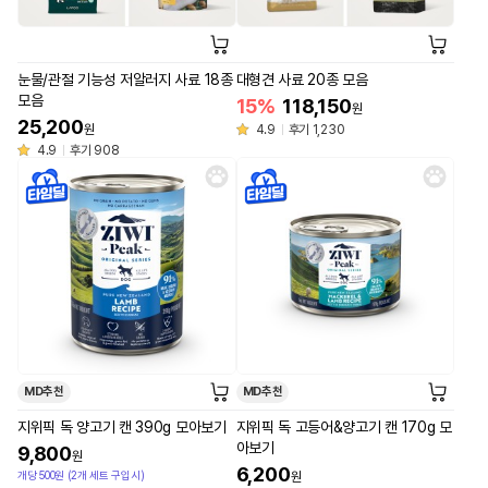
눈물/관절 기능성 저알러지 사료 18종
대형견 사료 20종 모음
모음
15%
118,150
원
25,200
원
4.9
후기 1,230
4.9
후기 908
MD추천
MD추천
지위픽 독 양고기 캔 390g 모아보기
지위픽 독 고등어&양고기 캔 170g 모
아보기
9,800
원
6,200
개당 500원 (2개 세트 구입시)
원