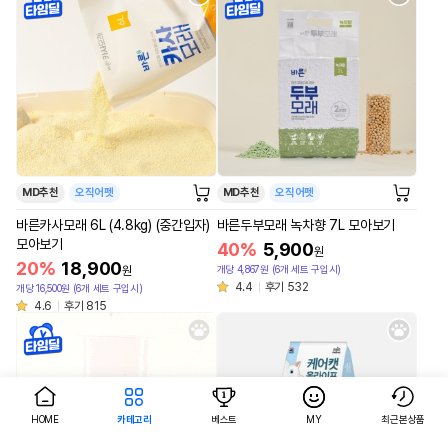
MD추천
오직어펫
MD추천
오직어펫
바른카사모래 6L (4.8kg) (중간입자)
바른두부모래 녹차향 7L 모아보기
모아보기
40%
5,900
원
20%
18,900
개당 4,867원 (6개 세트 구입시)
원
4.4
후기 532
개당 16,500원 (6개 세트 구입시)
4.6
후기 815
HOME
카테고리
베스트
MY
최근본상품