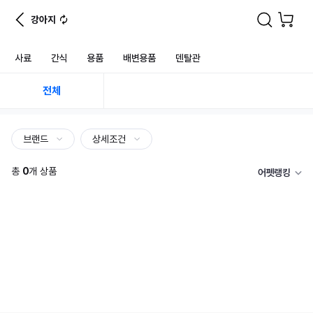
강아지
사료
간식
용품
배변용품
덴탈관
전체
브랜드
상세조건
총
0
개 상품
어펫랭킹