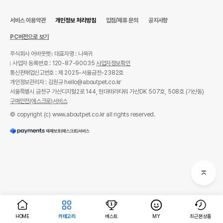
서비스 이용약관
개인정보 처리방침
입점/제휴 문의
공지사항
PC버전으로 보기
주식회사 어바웃펫
대표자명 : 나옥귀
사업자 등록번호 : 120-87-90035
사업자정보확인
통신판매업신고번호 : 제 2025-서울금천-2382호
개인정보관리자 : 김원규 hello@aboutpet.co.kr
서울특별시 금천구 가산디지털2로 144, 현대테라타워 가산DK 507호, 508호 (가산동)
구매안전(에스크로)서비스
© copyright (c) www.aboutpet.co.kr all rights reserved.
HOME
카테고리
베스트
MY
최근본상품