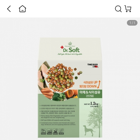
1
/
1