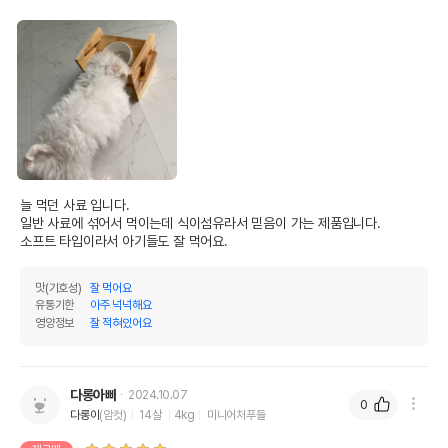
늘 먹던 사료 입니다.

일반 사료에 섞어서 먹이는데 식이섬유라서 믿음이 가는 제품입니다. 

소프트 타입이라서 아기들도 잘 먹어요.
맛(기호성)
잘 먹어요
유통기한
아주 넉넉해요
영양정보
잘 적혀있어요
다롱아빠
2024.10.07
0
다롱이
(암컷)
14살
4kg
미니어처푸들