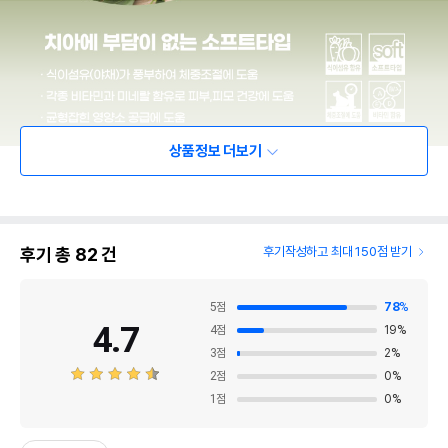
상품정보 더보기
후기 총
82
건
후기작성하고 최대 150점 받기
5
점
78
%
4.7
4
점
19
%
3
점
2
%
2
점
0
%
1
점
0
%