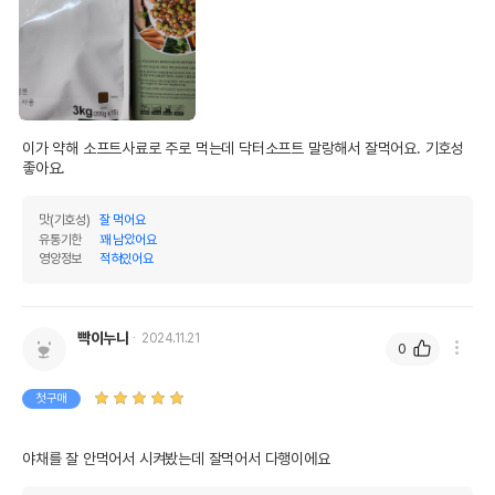
이가 약해 소프트사료로 주로 먹는데 닥터소프트 말랑해서 잘먹어요. 기호성 
좋아요. 
맛(기호성)
잘 먹어요
유통기한
꽤 남았어요
영양정보
적혀있어요
빡이누나
2024.11.21
0
첫구매
야채를 잘 안먹어서 시켜봤는데 잘먹어서 다행이에요