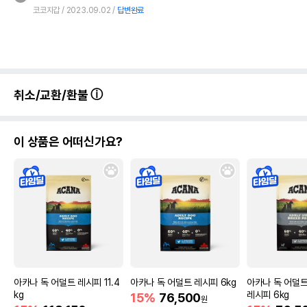
코코지갑
2023.09.02
답변완료
취소/교환/환불
이 상품은 어떠신가요?
아카나 독 어덜트 레시피 11.4
아카나 독 어덜트 레시피 6kg
아카나 독 어덜
kg
레시피 6kg
15%
76,500
원