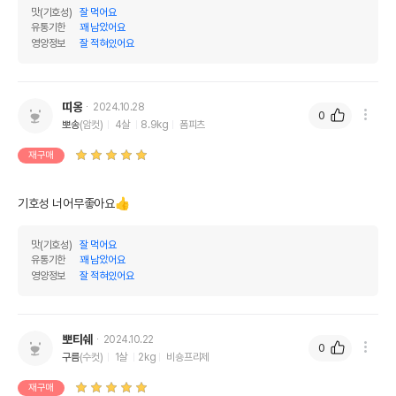
맛(기호성)
잘 먹어요
유통기한
꽤 남았어요
영양정보
잘 적혀있어요
띠옹
2024.10.28
0
뽀송
(암컷)
4살
8.9kg
폼피츠
재구매
기호성 너어무좋아요👍
맛(기호성)
잘 먹어요
유통기한
꽤 남았어요
영양정보
잘 적혀있어요
뽀티쉐
2024.10.22
0
구름
(수컷)
1살
2kg
비숑프리제
재구매