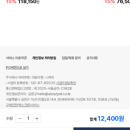
15%
118,150
15%
76,5
원
서비스 이용약관
개인정보 처리방침
입점/제휴 문의
공지사항
PC버전으로 보기
주식회사 어바웃펫
대표자명 : 나옥귀
사업자 등록번호 : 120-87-90035
사업자정보확인
영양정보
통신판매업신고번호 : 제 2025-서울금천-2382호
개인정보관리자 : 김원규 hello@aboutpet.co.kr
제품표기함량
수분제외함량
서울특별시 금천구 가산디지털2로 144, 현대테라타워 가산DK 507호, 508호 (가산동)
구매안전(에스크로)서비스
조단백질
13.5%
19.29%
© copyright (c) www.aboutpet.co.kr all rights reserved.
12,400
원
조지방
0.01%
0.01%
수량
합계
조섬유질
5%
7.14%