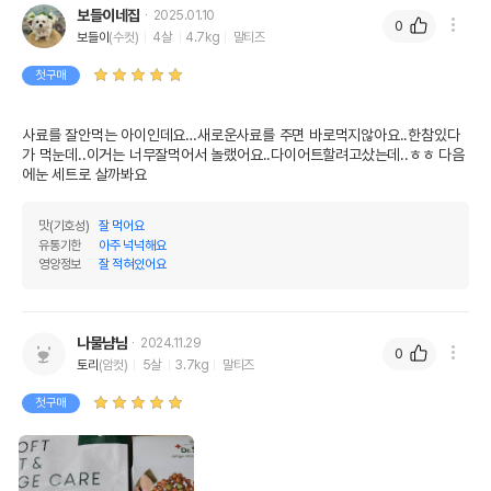
보들이네집
2025.01.10
0
보들이
(수컷)
4살
4.7kg
말티즈
첫구매
사료를 잘안먹는 아이인데요…새로운사료를 주면 바로먹지않아요..한참있다
가 먹눈데..이거는 너무잘먹어서 놀랬어요..다이어트할려고샀는데..ㅎㅎ 다음
에눈 세트로 살까봐요
맛(기호성)
잘 먹어요
유통기한
아주 넉넉해요
영양정보
잘 적혀있어요
나물냠냠
2024.11.29
0
토리
(암컷)
5살
3.7kg
말티즈
첫구매