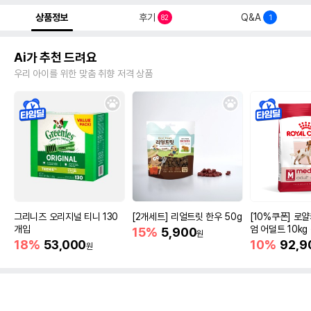
상품정보
후기
Q&A
82
1
Ai가 추천 드려요
우리 아이를 위한 맞춤 취향 저격 상품
그리니즈 오리지널 티니 130
[2개세트] 리얼트릿 한우 50g
[10%쿠폰] 로
개입
엄 어덜트 10kg
15%
5,900
원
증진
18%
53,000
10%
92,9
원