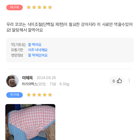
재구매
우리 코코는 식이조절(단백질 제한)이 필요한 강아지라 이 사료만 먹을수있어
요! 말랑해서 잘먹어요 
맛(기호성)
잘 먹어요
유통기한
아주 넉넉해요
영양정보
잘 적혀있어요
이혜옥
2024.06.26
0
하리와렉스
(암컷)
11살
6.5kg
첫구매