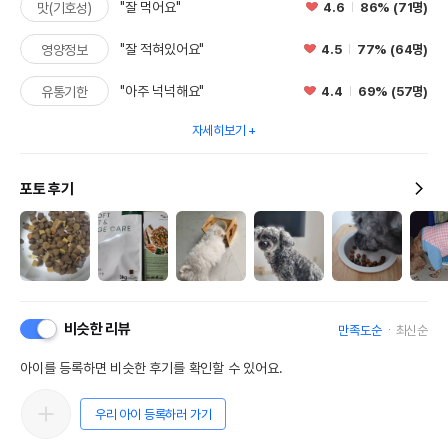
"잘 먹어요"
4.6
86% (71명)
맛(기호성)
"잘 적혀있어요"
4.5
77% (64명)
영양정보
"아주 넉넉해요"
4.4
69% (57명)
유통기한
자세히보기
포토 후기
비슷한 리뷰
만족도순
최신순
아이를 등록하면 비슷한 후기를 확인할 수 있어요.
우리 아이 등록하러 가기