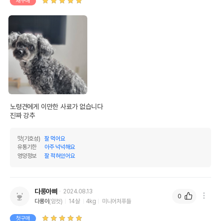
재구매
노령견에게 이만한 사료가 없습니다

진짜 강추 
맛(기호성)
잘 먹어요
유통기한
아주 넉넉해요
영양정보
잘 적혀있어요
다롱아빠
2024.08.13
0
다롱이
(암컷)
14살
4kg
미니어처푸들
첫구매