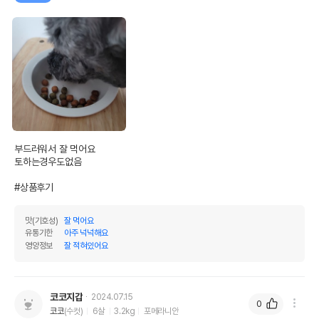
부드러워서 잘 먹어요 

토하는경우도없음

#상품후기
맛(기호성)
잘 먹어요
유통기한
아주 넉넉해요
영양정보
잘 적혀있어요
코코지갑
2024.07.15
0
코코
(수컷)
6살
3.2kg
포메라니안