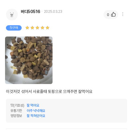
버디50516
2025.03.23
0
첫구매
이것저것 섞어서 사료줄때 토핑으로 으깨주면 잘먹어요
맛(기호성)
잘 먹어요
유통기한
아주 넉넉해요
영양정보
잘 적혀있어요