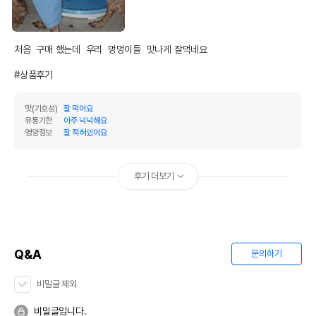
처음  구매 했는데  우리  멍멍이들  맛나게 잘먹네요

#상품후기
맛(기호성)
잘 먹어요
유통기한
아주 넉넉해요
영양정보
잘 적혀있어요
후기 더보기
Q&A
문의하기
비밀글 제외
비밀글입니다.